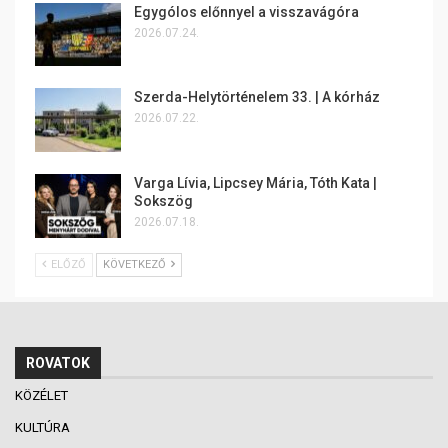
Egygólos előnnyel a visszavágóra
2026.07.24.
Szerda-Helytörténelem 33. | A kórház
2026.07.22.
Varga Lívia, Lipcsey Mária, Tóth Kata |
Sokszög
2026.07.18.
ELŐZŐ
KÖVETKEZŐ
ROVATOK
KÖZÉLET
KULTÚRA