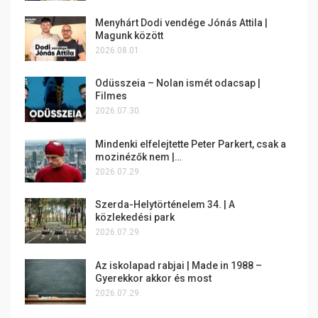
Menyhárt Dodi vendége Jónás Attila |
Magunk között
2026.08.01.
Odüsszeia – Nolan ismét odacsap |
Filmes
2026.07.30.
Mindenki elfelejtette Peter Parkert, csak a
mozinézők nem |…
2026.07.29.
Szerda-Helytörténelem 34. | A
közlekedési park
2026.07.29.
Az iskolapad rabjai | Made in 1988 –
Gyerekkor akkor és most
2026.07.29.