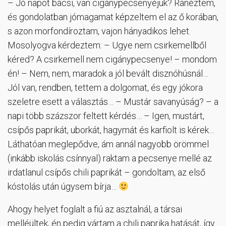
– Jó napot bácsi, van cigánypecsenyéjük? Ránéztem,
és gondolatban jómagamat képzeltem el az ő korában,
s azon morfondíroztam, vajon hányadikos lehet.
Mosolyogva kérdeztem: – Ugye nem csirkemellből
kéred? A csirkemell nem cigánypecsenye! – mondom
én! – Nem, nem, maradok a jól bevált disznóhúsnál…
Jól van, rendben, tettem a dolgomat, és egy jókora
szeletre esett a választás… – Mustár savanyúság? – a
napi több százszor feltett kérdés… – Igen, mustárt,
csípős paprikát, uborkát, hagymát és karfiolt is kérek…
Láthatóan meglepődve, ám annál nagyobb örömmel
(inkább iskolás csínnyal) raktam a pecsenye mellé az
irdatlanul csípős chili paprikát – gondoltam, az első
kóstolás után úgysem bírja…
Ahogy helyet foglalt a fiú az asztalnál, a társai
melléültek, én pedig vártam a chili paprika hatását, így