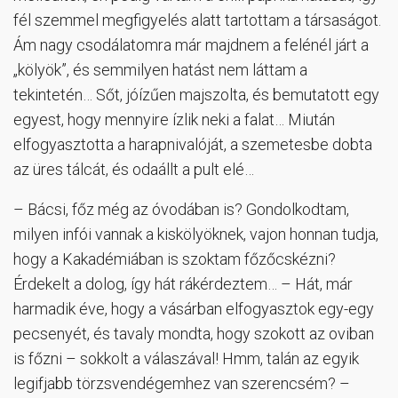
fél szemmel megfigyelés alatt tartottam a társaságot.
Ám nagy csodálatomra már majdnem a felénél járt a
„kölyök”, és semmilyen hatást nem láttam a
tekintetén… Sőt, jóízűen majszolta, és bemutatott egy
egyest, hogy mennyire ízlik neki a falat… Miután
elfogyasztotta a harapnivalóját, a szemetesbe dobta
az üres tálcát, és odaállt a pult elé…
– Bácsi, főz még az óvodában is? Gondolkodtam,
milyen infói vannak a kiskölyöknek, vajon honnan tudja,
hogy a Kakadémiában is szoktam főzőcskézni?
Érdekelt a dolog, így hát rákérdeztem… – Hát, már
harmadik éve, hogy a vásárban elfogyasztok egy-egy
pecsenyét, és tavaly mondta, hogy szokott az oviban
is főzni – sokkolt a válaszával! Hmm, talán az egyik
legifjabb törzsvendégemhez van szerencsém? –