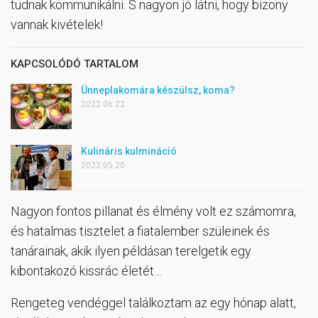
tudnak kommunikálni. S nagyon jó látni, hogy bizony
vannak kivételek!
KAPCSOLÓDÓ TARTALOM
Ünneplakomára készülsz, koma?
2022.06.22.
Kulináris kulmináció
2022.05.20.
Nagyon fontos pillanat és élmény volt ez számomra,
és hatalmas tisztelet a fiatalember szüleinek és
tanárainak, akik ilyen példásan terelgetik egy
kibontakozó kissrác életét…
Rengeteg vendéggel találkoztam az egy hónap alatt,