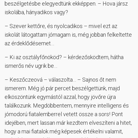
beszélgetésbe elegyedtünk ekképpen. – Hova jársz
iskolába, hányadikos vagy?
– Szever kettőre, és nyolcadikos – mivel ezt az
iskolát látogattam jómagam is, még jobban felkeltette
az érdeklődésemet…
– Ki az osztályfőnököd? – kérdezősködtem, hátha
ismerős név ugrik be…
– Keszőczeová – válaszolta… – Sajnos őt nem
ismerem. Még jó pár percet beszélgettünk, majd
elköszöntünk egymástól azzal, hogy jövőre újra
találkozunk. Megdöbbentem, mennyire intelligens és
jómodorú fiatalemberrel vetett össze a sors! Pont
idejében, mert lassan már kezdtem elveszíteni a hitet,
hogy a mai fiatalok még képesek értékelni valamit,