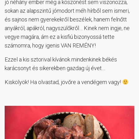
jó néhány ember még a köszönést sem viszonozza,
sokan az alapszintű jómodort méh hírből sem ismeri,
és sajnos nem gyerekekről beszélek, hanem felnőtt
anyákról, apákról, nagyszülőkről… Kinek nem ingje, ne
vegye magára, ám ez a kisfiú bizonyossá tette
számomra, hogy igenis VAN REMÉNY!
Ezzel a kis sztorival kívánok mindenkinek békés
karácsonyt és sikerekben gazdag új évet…
Kiskölyök! Ha olvastad, jövőre a vendégem vagy!