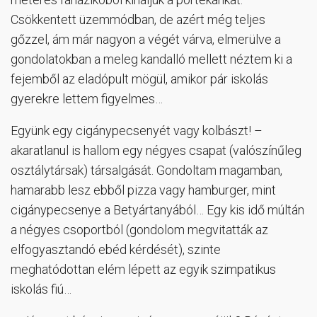
Csökkentett üzemmódban, de azért még teljes
gőzzel, ám már nagyon a végét várva, elmerülve a
gondolatokban a meleg kandalló mellett néztem ki a
fejemből az eladópult mögül, amikor pár iskolás
gyerekre lettem figyelmes…
Együnk egy cigánypecsenyét vagy kolbászt! –
akaratlanul is hallom egy négyes csapat (valószínűleg
osztálytársak) társalgását. Gondoltam magamban,
hamarabb lesz ebből pizza vagy hamburger, mint
cigánypecsenye a Betyártanyából… Egy kis idő múltán
a négyes csoportból (gondolom megvitatták az
elfogyasztandó ebéd kérdését), szinte
meghatódottan elém lépett az egyik szimpatikus
iskolás fiú…