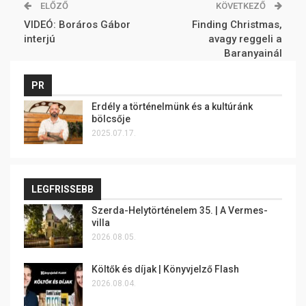
ELŐZŐ
KÖVETKEZŐ
VIDEÓ: Boráros Gábor
Finding Christmas,
interjú
avagy reggeli a
Baranyainál
PR
Erdély a történelmünk és a kultúránk
bölcsője
2025.07.17.
LEGFRISSEBB
Szerda-Helytörténelem 35. | A Vermes-
villa
2026.08.05.
Költők és díjak | Könyvjelző Flash
2026.08.04.