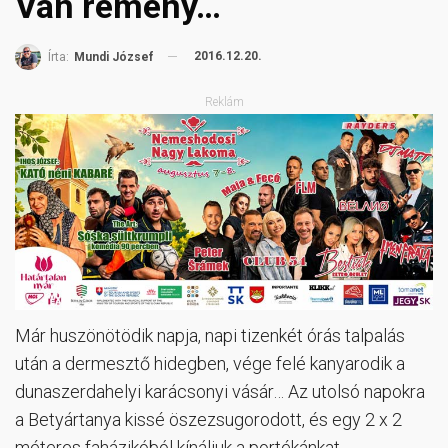
Van remény…
2016.12.20.
Írta:
Mundi József
Reklám
Már huszönötödik napja, napi tizenkét órás talpalás
után a dermesztő hidegben, vége felé kanyarodik a
dunaszerdahelyi karácsonyi vásár… Az utolsó napokra
a Betyártanya kissé öszezsugorodott, és egy 2 x 2
méteres faházikóból kínáljuk a portékánkat.