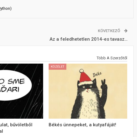
Python)
KÖVETKEZŐ
Az a feledhetetlen 2014-es tavasz…
Több A Szerzőtől
KÖZÉLET
lat, bűvöletből
Békés ünnepeket, a kutyafáját!
al