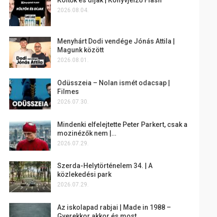
2026.08.04.
Menyhárt Dodi vendége Jónás Attila |
Magunk között
2026.08.01.
Odüsszeia – Nolan ismét odacsap |
Filmes
2026.07.30.
Mindenki elfelejtette Peter Parkert, csak a
mozinézők nem |…
2026.07.29.
Szerda-Helytörténelem 34. | A
közlekedési park
2026.07.29.
Az iskolapad rabjai | Made in 1988 –
Gyerekkor akkor és most