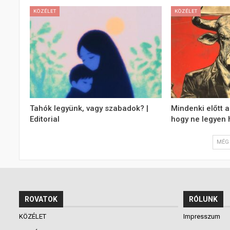
KÖZÉLET
KÖZÉLET
Tahók legyünk, vagy szabadok? |
Mindenki előtt a
Editorial
hogy ne legyen h
MÉG 
ROVATOK
RÓLUNK
KÖZÉLET
Impresszum