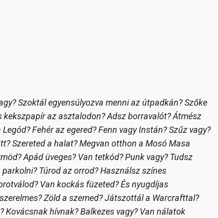
vagy? Szoktál egyensúlyozva menni az útpadkán? Szőke
s kekszpapír az asztalodon? Adsz borravalót? Átmész
an Legód? Fehér az egered? Fenn vagy Instán? Szűz vagy?
lőtt? Szereted a halat? Megvan otthon a Mosó Masa
örmöd? Apád üveges? Van tetkód? Punk vagy? Tudsz
parkolni? Túrod az orrod? Használsz színes
orotválod? Van kockás füzeted? És nyugdíjas
zerelmes? Zöld a szemed? Játszottál a Warcrafttal?
t? Kovácsnak hívnak? Balkezes vagy? Van nálatok