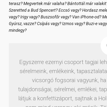
terasz? Megvertek már valaha? Bántottál már valakit?
Szeretted a Bud Spencert? Eccsó vagy? Hordasz mel
vagy? Irigy vagy? Buszsofőr vagy? Van iPhone-od? M
Gyúrsz, vazze? Csípás vagy? Izmos vagy? Buzi-e vag
mindegy?
Egyszerre ezernyi csoport tagjai le
sérelmeink, emlékeink, tapasztalata
vicsorgó fogsorai vagyunk, h
tulajdonságai, sérelmei, emlékei, ta
látjuk a konfettizáport, sajtnak a 