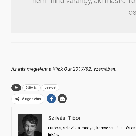
nem mind varangy, aki másik. T
o
Az írás megjelent a Klikk Out 2017/02. számában.
Editorial
Jegyzet
Megosztás
Szilvási Tibor
Európai, szlovákiai magyar, környezet-, állat- és e
firkász.