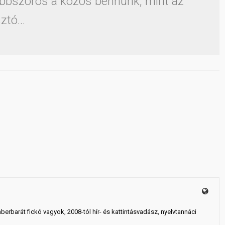
öbbszörös a közös bennünk, mint az
sztó…
mberbarát fickó vagyok, 2008-tól hír- és kattintásvadász, nyelvtannáci