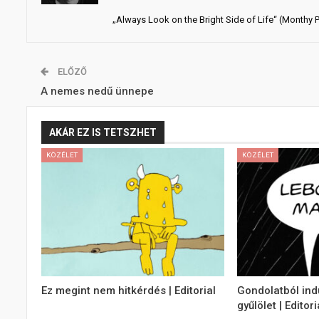
„Always Look on the Bright Side of Life“ (Monthy 
ELŐZŐ
A nemes nedű ünnepe
AKÁR EZ IS TETSZHET
KÖZÉLET
KÖZÉLET
Ez megint nem hitkérdés | Editorial
Gondolatból indu
gyűlölet | Editori