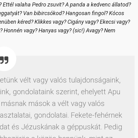
 Ettél valaha Pedro zsuvit? A panda a kedvenc állatod?
eggatyát? Van bibircsókod? Hangosan fingol? Kócos
enüben kéred? Klikkes vagy? Cigány vagy? Ekecsi vagy?
y? Honnén vagy? Hanyas vagy? (sic!) Avagy? Nem
hetünk vélt vagy valós tulajdonságaink,
ink, gondolataink szerint, ehelyett Apu
a másnak mások a vélt vagy valós
pasztalatai, gondolatai. Fekete-fehérnek
Holdat és Jézuskának a géppuskát. Pedig