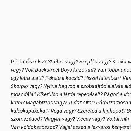
Példa:
Őszülsz? Stréber vagy? Szeplős vagy? Kocka 
vagy? Volt Backstreet Boys-kazettád? Van többnapo
egy létra alatt? Fekete a kocsid? Hiszel Istenben? V
Skorpió vagy? Nyitva hagyod a szobaajtód elalvás e
mosodája? Kikerülöd a járda repedéseit? Rágod a k
kötni? Magabiztos vagy? Tudsz sírni? Párhuzamosan 
kulcskupakokat? Vega vagy? Szereted a hiphopot? B
szomszédod? Magyar vagy? Vicces vagy? Voltál már s
Van köldökszöszöd? Vajjal eszed a lekváros kenyere