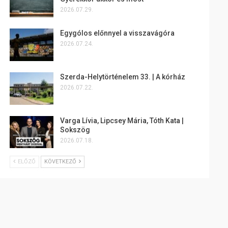
2026.07.29.
Egygólos előnnyel a visszavágóra
2026.07.24.
Szerda-Helytörténelem 33. | A kórház
2026.07.22.
Varga Lívia, Lipcsey Mária, Tóth Kata |
Sokszög
2026.07.18.
ELŐZŐ
KÖVETKEZŐ