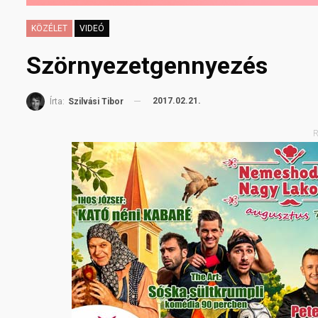
KÖZÉLET
VIDEÓ
Szörnyezetgennyezés
2017.02.21.
Írta:
Szilvási Tibor
R