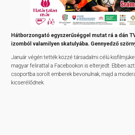
Hátborzongató egyszerűséggel mutat rá a dán TV2
izomból valamilyen skatulyába. Gennyedző szörn
Január végén tették közzé társadalmi célú kisfilmjük
magyar felirattal a Facebookon is elterjedt. Ebben az
csoportba sorolt emberek bevonulnak, majd a moderát
kicserélődnek.