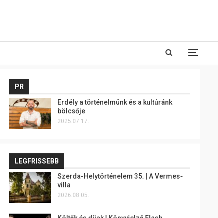
PR
Erdély a történelmünk és a kultúránk
bölcsője
2025.07.17.
LEGFRISSEBB
Szerda-Helytörténelem 35. | A Vermes-
villa
2026.08.05.
Költők és díjak | Könyvjelző Flash