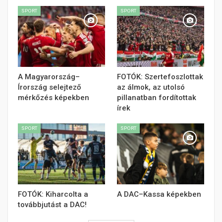
SPORT
SPORT
A Magyarország–
FOTÓK: Szertefoszlottak
Írország selejtező
az álmok, az utolsó
mérkőzés képekben
pillanatban fordítottak
írek
SPORT
SPORT
FOTÓK: Kiharcolta a
A DAC–Kassa képekben
továbbjutást a DAC!