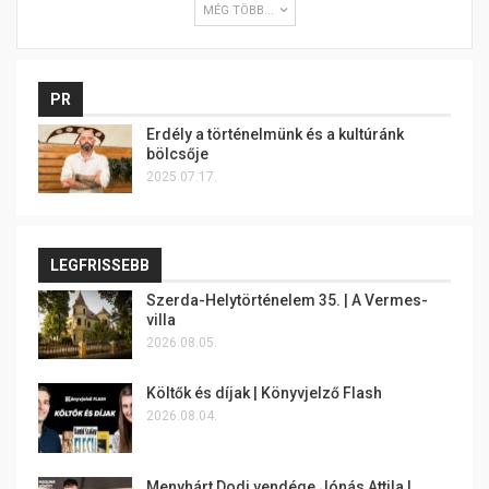
MÉG TÖBB...
PR
Erdély a történelmünk és a kultúránk
bölcsője
2025.07.17.
LEGFRISSEBB
Szerda-Helytörténelem 35. | A Vermes-
villa
2026.08.05.
Költők és díjak | Könyvjelző Flash
2026.08.04.
Menyhárt Dodi vendége Jónás Attila |