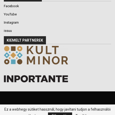
Facebook
YouTube
Instagram
issuu
KIEMELT PARTNEREK
Ez a webhegy sütiket hassznál, hogy javítani tudjon a felhasználói
© 2016-2026 - Klikk P.T. - Minden jog fenntartva.