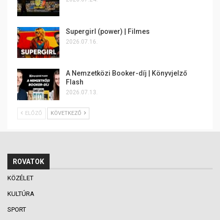
Supergirl (power) | Filmes
2026.07.16.
A Nemzetközi Booker-díj | Könyvjelző
Flash
2026.07.13.
ELŐZŐ
KÖVETKEZŐ
ROVATOK
KÖZÉLET
KULTÚRA
SPORT