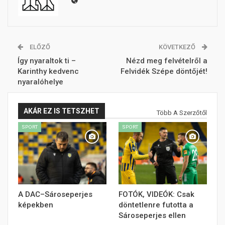
ELŐZŐ
KÖVETKEZŐ
Így nyaraltok ti –
Nézd meg felvételről a
Karinthy kedvenc
Felvidék Szépe döntőjét!
nyaralóhelye
AKÁR EZ IS TETSZHET
Több A Szerzőtől
SPORT
SPORT
A DAC–Sároseperjes
FOTÓK, VIDEÓK: Csak
képekben
döntetlenre futotta a
Sároseperjes ellen