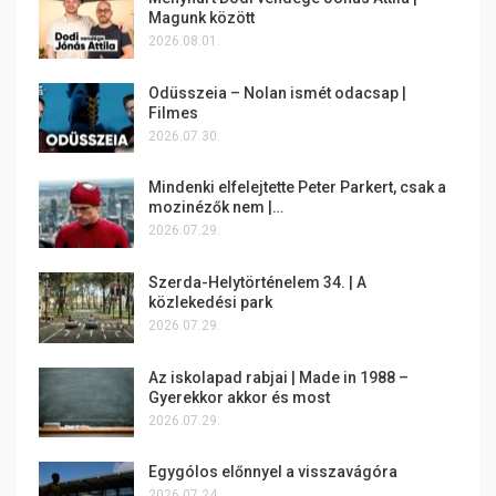
Magunk között
2026.08.01.
Odüsszeia – Nolan ismét odacsap |
Filmes
2026.07.30.
Mindenki elfelejtette Peter Parkert, csak a
mozinézők nem |…
2026.07.29.
Szerda-Helytörténelem 34. | A
közlekedési park
2026.07.29.
Az iskolapad rabjai | Made in 1988 –
Gyerekkor akkor és most
2026.07.29.
Egygólos előnnyel a visszavágóra
2026.07.24.