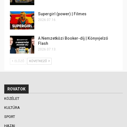
Supergirl (power) | Filmes
2026.07.16.
A Nemzetközi Booker-díj | Könyvjelző
Flash
2026.07.13.
ELŐZŐ
KÖVETKEZŐ
ROVATOK
KÖZÉLET
KULTÚRA
SPORT
HAZAI