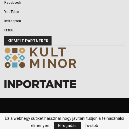
Facebook
YouTube
Instagram
issuu
KIEMELT PARTNEREK
Ez a webhegy sütiket hassznál, hogy javítani tudjon a felhasználói
© 2016-2026 - Klikk P.T. - Minden jog fenntartva.
élményen.
Elfogadás
Tovább