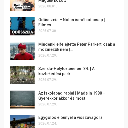
Magunk között
2026.08.01.
Odüsszeia – Nolan ismét odacsap |
Filmes
2026.07.30.
Mindenki elfelejtette Peter Parkert, csak a
mozinézők nem |…
2026.07.29.
Szerda-Helytörténelem 34. | A
közlekedési park
2026.07.29.
Az iskolapad rabjai | Made in 1988 –
Gyerekkor akkor és most
2026.07.29.
Egygólos előnnyel a visszavágóra
2026.07.24.