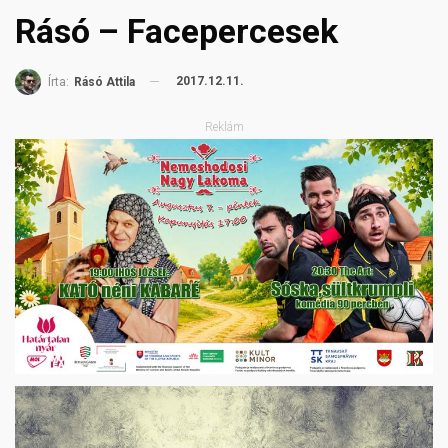
Rásó – Facepercesek
2017.12.11.
Írta:
Rásó Attila
Reklám