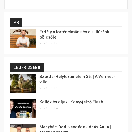
PR
Erdély a történelmünk és a kultúránk
bölcsője
2025.07.17.
LEGFRISSEBB
Szerda-Helytörténelem 35. | A Vermes-
villa
2026.08.05.
Költők és díjak | Könyvjelző Flash
2026.08.04.
Menyhárt Dodi vendége Jónás Attila |