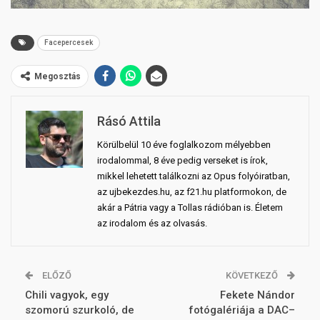
Facepercesek
Megosztás
Rásó Attila
Körülbelül 10 éve foglalkozom mélyebben
irodalommal, 8 éve pedig verseket is írok,
mikkel lehetett találkozni az Opus folyóiratban,
az ujbekezdes.hu, az f21.hu platformokon, de
akár a Pátria vagy a Tollas rádióban is. Életem
az irodalom és az olvasás.
ELŐZŐ
KÖVETKEZŐ
Chili vagyok, egy
Fekete Nándor
szomorú szurkoló, de
fotógalériája a DAC–