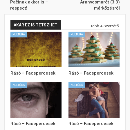
Pačinak akkor is –
Aranyosmarót (3:3)
respect!
mérkőzésről
AKÁR EZ IS TETSZHET
Több A Szerzőtől
KULTÚRA
KULTÚRA
Rásó – Facepercesek
Rásó – Facepercesek
KULTÚRA
KULTÚRA
Rásó – Facepercesek
Rásó – Facepercesek