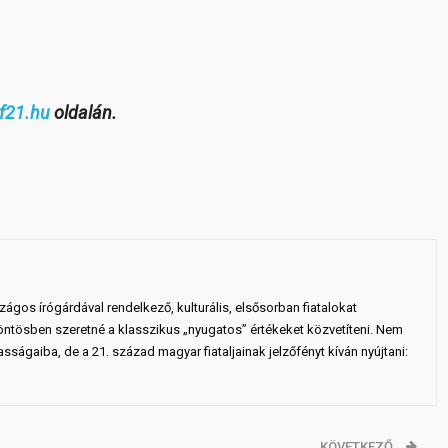
f21.hu
oldalán.
gos írógárdával rendelkező, kulturális, elsősorban fiatalokat
ntösben szeretné a klasszikus „nyugatos” értékeket közvetíteni. Nem
sságaiba, de a 21. század magyar fiataljainak jelzőfényt kíván nyújtani:
KÖVETKEZŐ