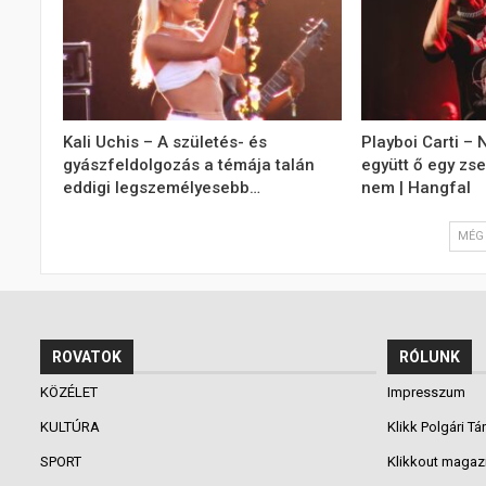
Kali Uchis – A születés- és
Playboi Carti –
gyászfeldolgozás a témája talán
együtt ő egy zse
eddigi legszemélyesebb…
nem | Hangfal
MÉG 
ROVATOK
RÓLUNK
KÖZÉLET
Impresszum
KULTÚRA
Klikk Polgári Tá
SPORT
Klikkout magaz