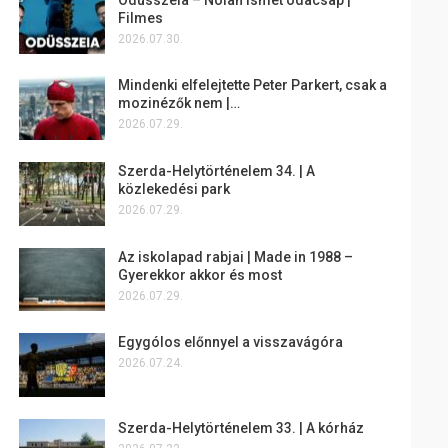
Filmes
2026.07.30.
Mindenki elfelejtette Peter Parkert, csak a
mozinézők nem |…
2026.07.29.
Szerda-Helytörténelem 34. | A
közlekedési park
2026.07.29.
Az iskolapad rabjai | Made in 1988 –
Gyerekkor akkor és most
2026.07.29.
Egygólos előnnyel a visszavágóra
2026.07.24.
Szerda-Helytörténelem 33. | A kórház