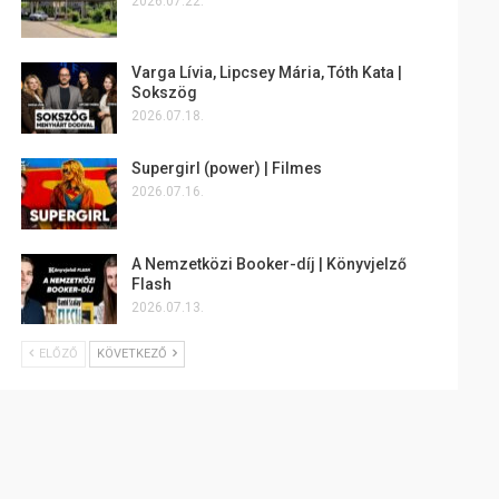
2026.07.22.
Varga Lívia, Lipcsey Mária, Tóth Kata |
Sokszög
2026.07.18.
Supergirl (power) | Filmes
2026.07.16.
A Nemzetközi Booker-díj | Könyvjelző
Flash
2026.07.13.
ELŐZŐ
KÖVETKEZŐ