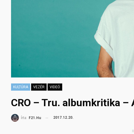
KULTÚRA
VEZÉR
VIDEÓ
CRO – Tru. albumkritika – 
2017.12.20.
Írta:
F21.hu
R