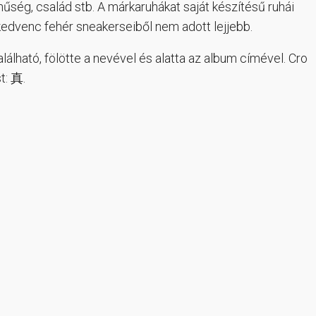
 hűség, család stb. A márkaruhákat saját készítésű ruhái
a kedvenc fehér sneakerseiből nem adott lejjebb.
lálható, fölötte a nevével és alatta az album címével. Cro
t: 真.