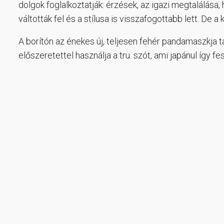
dolgok foglalkoztatják: érzések, az igazi megtalálása,
váltották fel és a stílusa is visszafogottabb lett. De 
A borítón az énekes új, teljesen fehér pandamaszkja ta
előszeretettel használja a tru. szót, ami japánul így fes