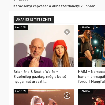
Karácsonyi képvásár a dunaszerdahelyi klubban!
AKÁR EZ IS TETSZHET
HANGFAL
HANGFAL
Brian Eno & Beatie Wolfe –
HAIM – Nemcsak
Érzelmileg gazdag, mégis belső
hanem önmagáho
nyugalmat áraszt |…
fordul | Hangfal
HANGFAL
HANGFAL