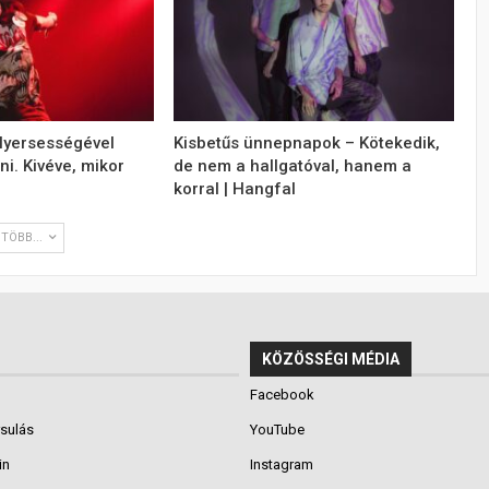
 Nyersességével
Kisbetűs ünnepnapok – Kötekedik,
ni. Kivéve, mikor
de nem a hallgatóval, hanem a
korral | Hangfal
TÖBB...
KÖZÖSSÉGI MÉDIA
Facebook
rsulás
YouTube
in
Instagram