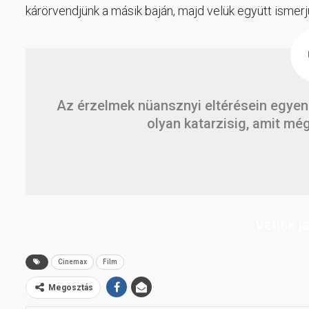
kárörvendjünk a másik baján, majd velük együtt ismerjü
Az érzelmek nüansznyi eltérésein egyen
olyan katarzisig, amit m
Vetítik j
Cinemax
Film
Megosztás