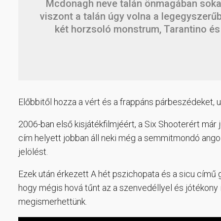
Mcdonagh neve talán önmagában soka
viszont a talán úgy volna a legegyszerű
két horzsoló monstrum, Tarantino és
Előbbitől hozza a vért és a frappáns párbeszédeket, u
2006-ban első kisjátékfilmjéért, a Six Shooterért már 
cím helyett jobban áll neki még a semmitmondó angol
jelölést.
Ezek után érkezett A hét pszichopata és a sicu című g
hogy mégis hová tűnt az a szenvedéllyel és jótékony ind
megismerhettünk.