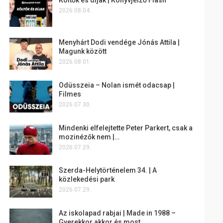
2026.08.04.
Menyhárt Dodi vendége Jónás Attila |
Magunk között
2026.08.01.
Odüsszeia – Nolan ismét odacsap |
Filmes
2026.07.30.
Mindenki elfelejtette Peter Parkert, csak a
mozinézők nem |…
2026.07.29.
Szerda-Helytörténelem 34. | A
közlekedési park
2026.07.29.
Az iskolapad rabjai | Made in 1988 –
Gyerekkor akkor és most