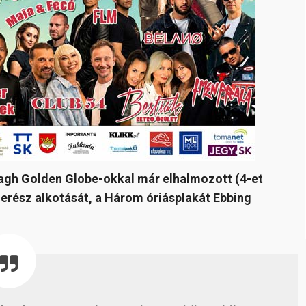
agh Golden Globe-okkal már elhalmozott (4-et
merész alkotását, a Három óriásplakát Ebbing