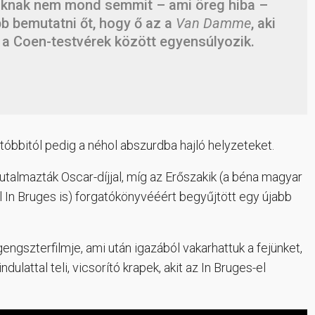
knak nem mond semmit – ami öreg hiba –
bb bemutatni őt, hogy ő az a
Van Damme
, aki
 a Coen-testvérek között egyensúlyozik.
tóbbitól pedig a néhol abszurdba hajló helyzeteket.
jutalmazták Oscar-díjjal, míg az Erőszakik (a béna magyar
 In Bruges is) forgatókönyvééért begyűjtött egy újabb
engszterfilmje, ami után igazából vakarhattuk a fejünket,
ulattal teli, vicsorító krapek, akit az In Bruges-el