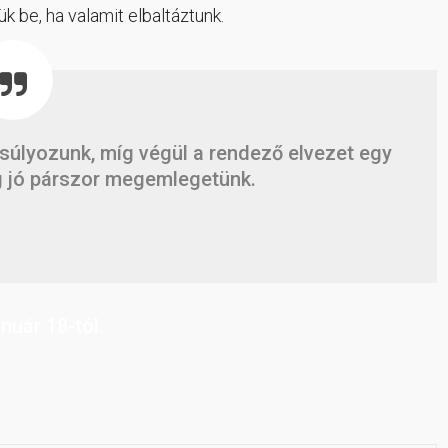
k be, ha valamit elbaltáztunk.
súlyozunk, míg végül a rendező elvezet egy
ég jó párszor megemlegetünk.
anuár 18-tól.