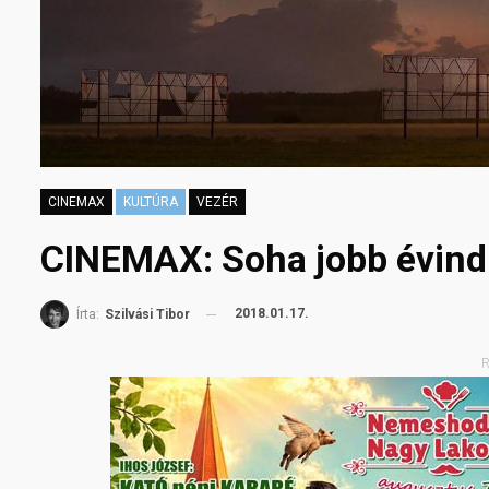
CINEMAX
KULTÚRA
VEZÉR
CINEMAX: Soha jobb évindí
2018.01.17.
Írta:
Szilvási Tibor
R