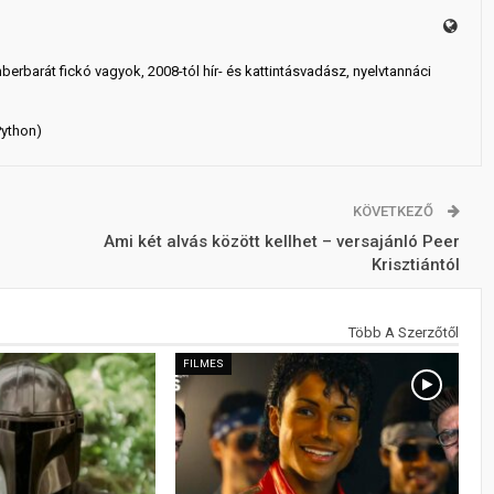
mberbarát fickó vagyok, 2008-tól hír- és kattintásvadász, nyelvtannáci
Python)
KÖVETKEZŐ
Ami két alvás között kellhet – versajánló Peer
Krisztiántól
Több A Szerzőtől
FILMES