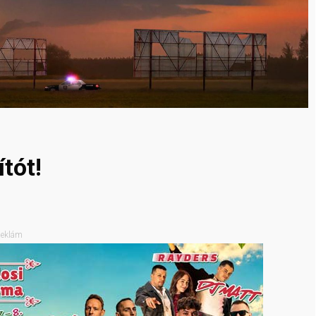
tót!
eklám