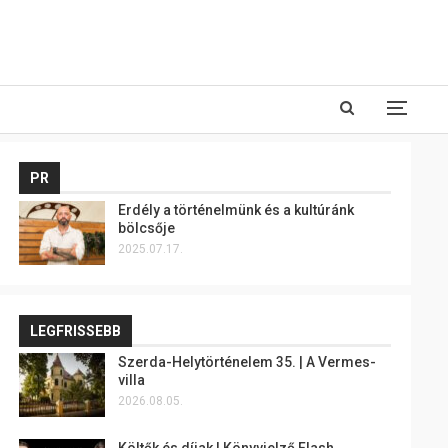
PR
Erdély a történelmünk és a kultúránk
bölcsője
2025.07.17.
LEGFRISSEBB
Szerda-Helytörténelem 35. | A Vermes-
villa
2026.08.05.
Költők és díjak | Könyvjelző Flash