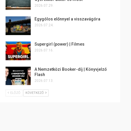
2026.07.29.
Egygólos előnnyel a visszavágóra
2026.07.24.
Supergirl (power) | Filmes
2026.07.16.
A Nemzetközi Booker-díj | Könyvjelző
Flash
2026.07.13.
ELŐZŐ
KÖVETKEZŐ