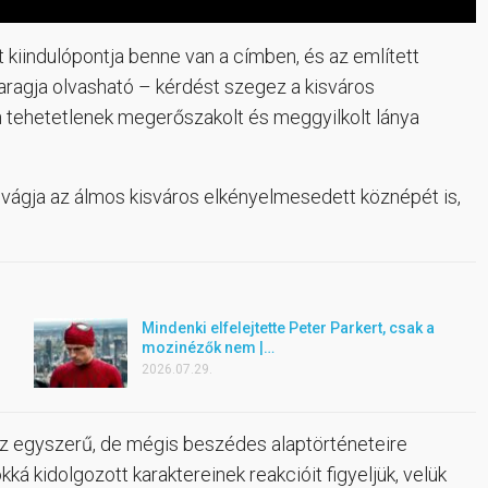
t kiindulópontja benne van a címben, és az említett
agja olvasható – kérdést szegez a kisváros
n tehetetlenek megerőszakolt és meggyilkolt lánya
 vágja az álmos kisváros elkényelmesedett köznépét is,
Mindenki elfelejtette Peter Parkert, csak a
mozinézők nem |…
2026.07.29.
 egyszerű, de mégis beszédes alaptörténeteire
á kidolgozott karaktereinek reakcióit figyeljük, velük