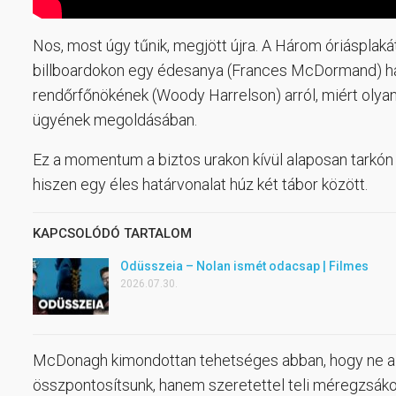
Nos, most úgy tűnik, megjött újra. A Három óriásplaká
billboardokon egy édesanya (Frances McDormand) har
rendőrfőnökének (Woody Harrelson) arról, miért olya
ügyének megoldásában.
Ez a momentum a biztos urakon kívül alaposan tarkón
hiszen egy éles határvonalat húz két tábor között.
KAPCSOLÓDÓ TARTALOM
Odüsszeia – Nolan ismét odacsap | Filmes
2026.07.30.
McDonagh kimondottan tehetséges abban, hogy ne az
összpontosítsunk, hanem szeretettel teli méregzsákokk