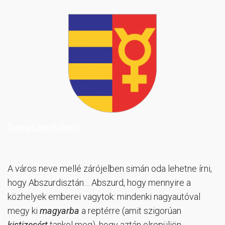
Dunaszerdahely
A város neve mellé zárójelben simán oda lehetne írni,
hogy Abszurdisztán… Abszurd, hogy mennyire a
közhelyek emberei vagytok: mindenki nagyautóval
megy ki
magyarba
a reptérre (amit szigorúan
kistizesért
tankol meg), hogy aztán elrepüljön