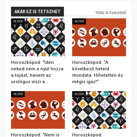
AKÁR EZ IS TETSZHET
Több A Szerzőtől
VEZÉR
VEZÉR
Horoszkópod: “Idén
Horoszkópod: “A
neked nem a nyúl hozza
következő heteid
a tojást, hanem az
mondata: Hihetetlen és
urológus viszi a…
mégis igaz!”
VEZÉR
VEZÉR
Horoszkópod: “Nem is
Horoszkópod: