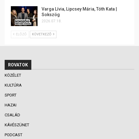
Varga Lívia, Lipcsey Mária, Tóth Kata |
Sokszög
2026.07.18.
ELŐZŐ
KÖVETKEZŐ
ROVATOK
KÖZÉLET
KULTÚRA
SPORT
HAZAI
CSALÁD
KÁVÉSZÜNET
PODCAST