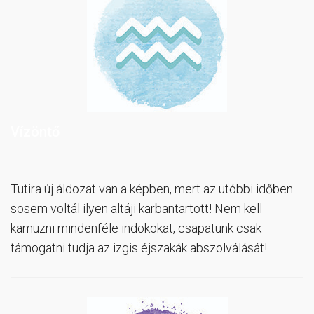
Vízöntő
Tutira új áldozat van a képben, mert az utóbbi időben
sosem voltál ilyen altáji karbantartott! Nem kell
kamuzni mindenféle indokokat, csapatunk csak
támogatni tudja az izgis éjszakák abszolválását!