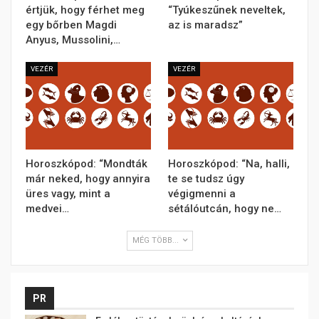
értjük, hogy férhet meg
“Tyúkeszűnek neveltek,
egy bőrben Magdi
az is maradsz”
Anyus, Mussolini,…
VEZÉR
VEZÉR
Horoszkópod: “Mondták
Horoszkópod: “Na, halli,
már neked, hogy annyira
te se tudsz úgy
üres vagy, mint a
végigmenni a
medvei…
sétálóutcán, hogy ne…
MÉG TÖBB...
PR