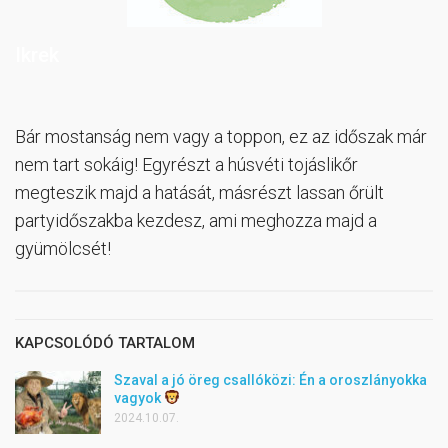
Ikrek
Bár mostanság nem vagy a toppon, ez az időszak már
nem tart sokáig! Egyrészt a húsvéti tojáslikőr
megteszik majd a hatását, másrészt lassan őrült
partyidőszakba kezdesz, ami meghozza majd a
gyümölcsét!
KAPCSOLÓDÓ TARTALOM
Szaval a jó öreg csallóközi: Én a oroszlányokka
vagyok
2024.10.07.