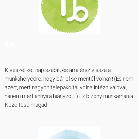
Bak
Kiveszel két nap szabit, és arra érsz vissza a
munkahelyedre, hogy bár el se mentél volna?! (És nem
azért, mert nagyon telepakoltál volna intéznivalóval,
hanem mert annyira hiányzott.) Ez bizony munkamánia.
Kezeltesd magad!