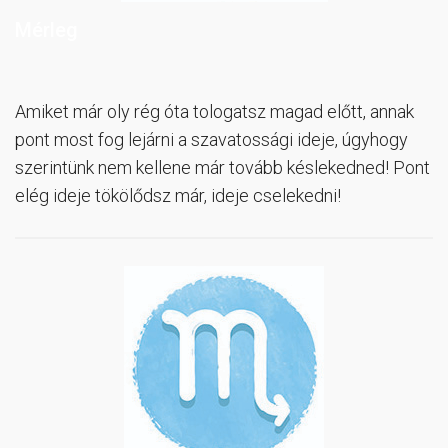
Mérleg
Amiket már oly rég óta tologatsz magad előtt, annak
pont most fog lejárni a szavatossági ideje, úgyhogy
szerintünk nem kellene már tovább késlekedned! Pont
elég ideje tökölődsz már, ideje cselekedni!