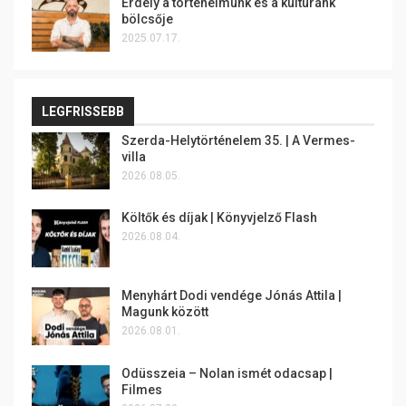
Erdély a történelmünk és a kultúránk
bölcsője
2025.07.17.
LEGFRISSEBB
Szerda-Helytörténelem 35. | A Vermes-
villa
2026.08.05.
Költők és díjak | Könyvjelző Flash
2026.08.04.
Menyhárt Dodi vendége Jónás Attila |
Magunk között
2026.08.01.
Odüsszeia – Nolan ismét odacsap |
Filmes