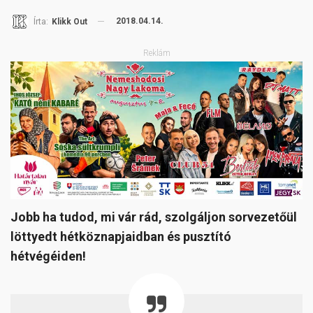
2018.04.14.
Írta:
Klikk Out
Reklám
Jobb ha tudod, mi vár rád, szolgáljon sorvezetőül
löttyedt hétköznapjaidban és pusztító
hétvégéiden!