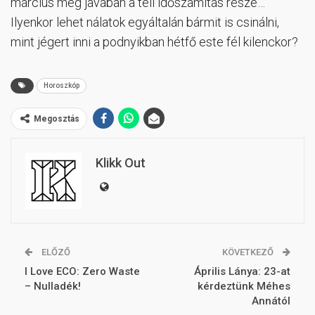
március még javában a téli időszámítás része…
Ilyenkor lehet nálatok egyáltalán bármit is csinálni,
mint jégert inni a podnyikban hétfő este fél kilenckor?
Horoszkóp
Megosztás
Klikk Out
ELŐZŐ
KÖVETKEZŐ
I Love ECO: Zero Waste
Április Lánya: 23-at
– Nulladék!
kérdeztünk Méhes
Annától