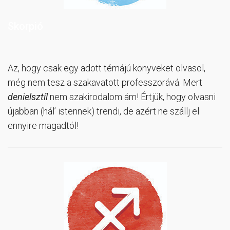
Skorpió
Az, hogy csak egy adott témájú könyveket olvasol,
még nem tesz a szakavatott professzorává. Mert
denielsztíl
nem szakirodalom ám! Értjük, hogy olvasni
újabban (hál’ istennek) trendi, de azért ne szállj el
ennyire magadtól!