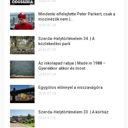
2026.07.30.
Mindenki elfelejtette Peter Parkert, csak a
mozinézők nem |…
2026.07.29.
Szerda-Helytörténelem 34. | A
közlekedési park
2026.07.29.
Az iskolapad rabjai | Made in 1988 –
Gyerekkor akkor és most
2026.07.29.
Egygólos előnnyel a visszavágóra
2026.07.24.
Szerda-Helytörténelem 33. | A kórház
2026.07.22.