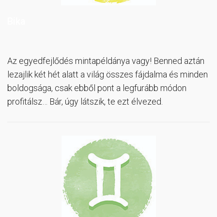
Bika
Az egyedfejlődés mintapéldánya vagy! Benned aztán
lezajlik két hét alatt a világ összes fájdalma és minden
boldogsága, csak ebből pont a legfurább módon
profitálsz… Bár, úgy látszik, te ezt élvezed.