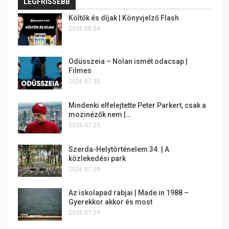
LEGFRISSEBB
Költők és díjak | Könyvjelző Flash
2026.08.04.
Odüsszeia – Nolan ismét odacsap |
Filmes
2026.07.30.
Mindenki elfelejtette Peter Parkert, csak a
mozinézők nem |…
2026.07.29.
Szerda-Helytörténelem 34. | A
közlekedési park
2026.07.29.
Az iskolapad rabjai | Made in 1988 –
Gyerekkor akkor és most
2026.07.29.