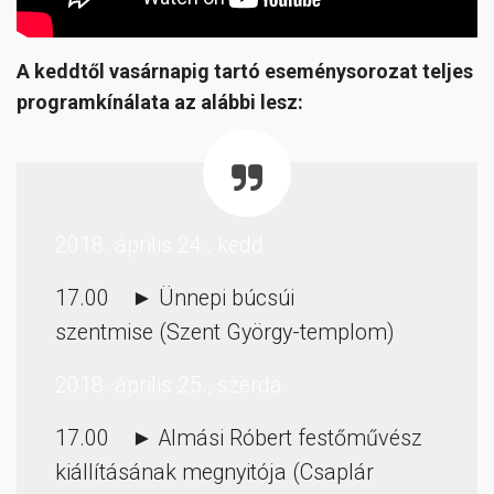
A keddtől vasárnapig tartó eseménysorozat teljes
programkínálata az alábbi lesz:
2018. április 24., kedd
17.00 ► Ünnepi búcsúi
szentmise (Szent György-templom)
2018. április 25., szerda
17.00 ► Almási Róbert festőművész
kiállításának megnyitója (Csaplár