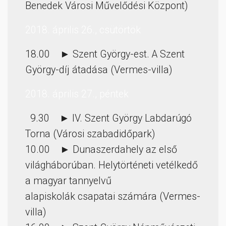
Benedek Városi Művelődési Központ)
2018. április 26., csütörtök
18.00 ► Szent György-est. A Szent
György-díj átadása (Vermes-villa)
2018. április 27., péntek
9.30 ► IV. Szent György Labdarúgó
Torna (Városi szabadidőpark)
10.00 ► Dunaszerdahely az első
világháborúban. Helytörténeti vetélkedő
a magyar tannyelvű
alapiskolák csapatai számára (Vermes-
villa)