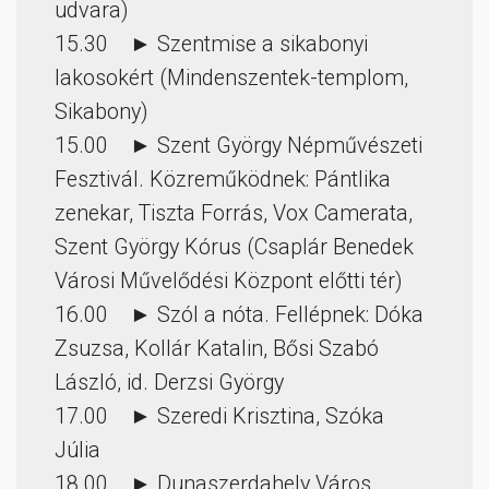
udvara)
15.30 ► Szentmise a sikabonyi
lakosokért (Mindenszentek-templom,
Sikabony)
15.00 ► Szent György Népművészeti
Fesztivál. Közreműködnek: Pántlika
zenekar, Tiszta Forrás, Vox Camerata,
Szent György Kórus (Csaplár Benedek
Városi Művelődési Központ előtti tér)
16.00 ► Szól a nóta. Fellépnek: Dóka
Zsuzsa, Kollár Katalin, Bősi Szabó
László, id. Derzsi György
17.00 ► Szeredi Krisztina, Szóka
Júlia
18.00 ► Dunaszerdahely Város