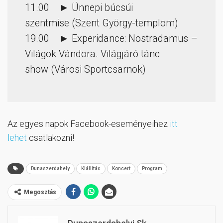
11.00 ► Ünnepi búcsúi
szentmise (Szent György-templom)
19.00 ► Experidance: Nostradamus –
Világok Vándora. Világjáró tánc
show (Városi Sportcsarnok)
Az egyes napok Facebook-eseményeihez
itt
lehet
csatlakozni!
Dunaszerdahely
Kiállítás
Koncert
Program
Megosztás