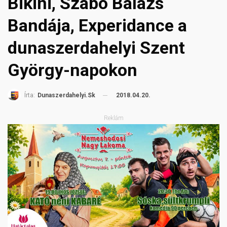
Bikini, Szabó Balázs
Bandája, Experidance a
dunaszerdahelyi Szent
György-napokon
2018.04.20.
Írta:
Dunaszerdahelyi.sk
Reklám