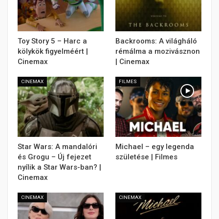
Toy Story 5 – Harc a
Backrooms: A világháló
kölykök figyelméért |
rémálma a mozivásznon
Cinemax
| Cinemax
CINEMAX
FILMES
Star Wars: A mandalóri
Michael – egy legenda
és Grogu – Új fejezet
születése | Filmes
nyílik a Star Wars-ban? |
Cinemax
CINEMAX
CINEMAX