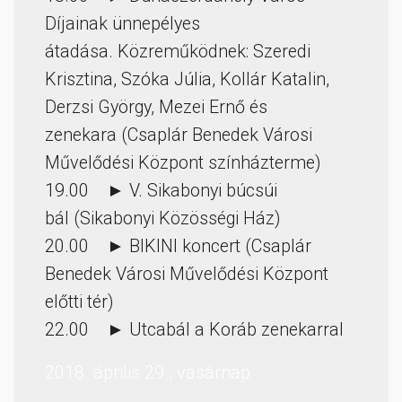
Díjainak ünnepélyes
átadása. Közreműködnek: Szeredi
Krisztina, Szóka Júlia, Kollár Katalin,
Derzsi György, Mezei Ernő és
zenekara (Csaplár Benedek Városi
Művelődési Központ színházterme)
19.00 ► V. Sikabonyi búcsúi
bál (Sikabonyi Közösségi Ház)
20.00 ► BIKINI koncert (Csaplár
Benedek Városi Művelődési Központ
előtti tér)
22.00 ► Utcabál a Koráb zenekarral
2018. április 29., vasárnap