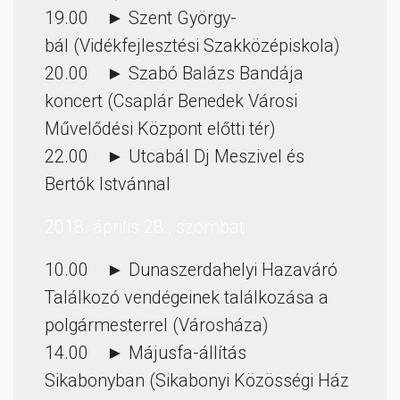
19.00 ► Szent György-
bál (Vidékfejlesztési Szakközépiskola)
20.00 ► Szabó Balázs Bandája
koncert (Csaplár Benedek Városi
Művelődési Központ előtti tér)
22.00 ► Utcabál Dj Meszivel és
Bertók Istvánnal
2018. április 28., szombat
10.00 ► Dunaszerdahelyi Hazaváró
Találkozó vendégeinek találkozása a
polgármesterrel (Városháza)
14.00 ► Májusfa-állítás
Sikabonyban (Sikabonyi Közösségi Ház