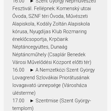
16.00 ► Szent György Népművészeti
Fesztivál. Fellépnek: Komenský utcai
Óvoda, SZNF téri Óvoda, Művészeti
Alapiskola, Kodály Zoltán Alapiskola
kórusa, Nyugdíjas Klub Rozmaring
éneklőcsoportja, Krpčiarik
Néptáncegyüttes, Dunaág
Néptáncműhely (Csaplár Benedek
Városi Művelődési Központ előtti tér)
16.00 ► A Nemzetközi Szent György
Lovagrend Szlovákiai Priorátusának
lovagavató ünnepsége (Városháza
ülésterme)
17.00 ► Szentmise (Szent György-
templom)