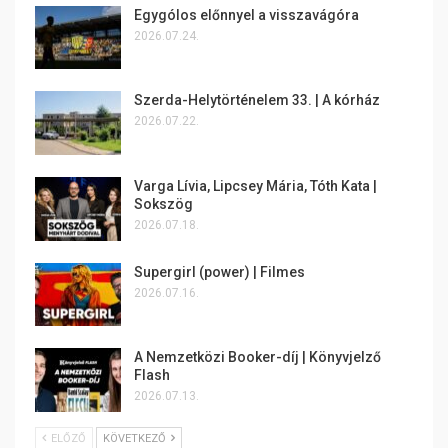
Egygólos előnnyel a visszavágóra
2026.07.24.
Szerda-Helytörténelem 33. | A kórház
2026.07.22.
Varga Lívia, Lipcsey Mária, Tóth Kata |
Sokszög
2026.07.18.
Supergirl (power) | Filmes
2026.07.16.
A Nemzetközi Booker-díj | Könyvjelző
Flash
2026.07.13.
ELŐZŐ
KÖVETKEZŐ