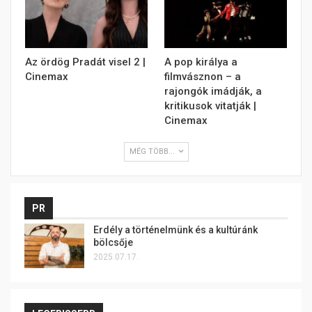
Az ördög Pradát visel 2 |
A pop királya a
Cinemax
filmvásznon – a
rajongók imádják, a
kritikusok vitatják |
Cinemax
MÉG TÖBB...
PR
Erdély a történelmünk és a kultúránk
bölcsője
2025.07.17.