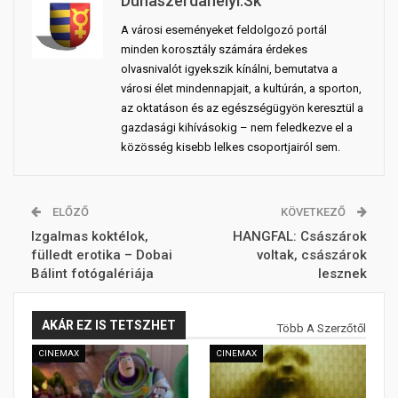
Dunaszerdahelyi.sk
A városi eseményeket feldolgozó portál
minden korosztály számára érdekes
olvasnivalót igyekszik kínálni, bemutatva a
városi élet mindennapjait, a kultúrán, a sporton,
az oktatáson és az egészségügyön keresztül a
gazdasági kihívásokig – nem feledkezve el a
közösség kisebb lelkes csoportjairól sem.
ELŐZŐ
KÖVETKEZŐ
Izgalmas koktélok,
HANGFAL: Császárok
fülledt erotika – Dobai
voltak, császárok
Bálint fotógalériája
lesznek
AKÁR EZ IS TETSZHET
Több A Szerzőtől
CINEMAX
CINEMAX