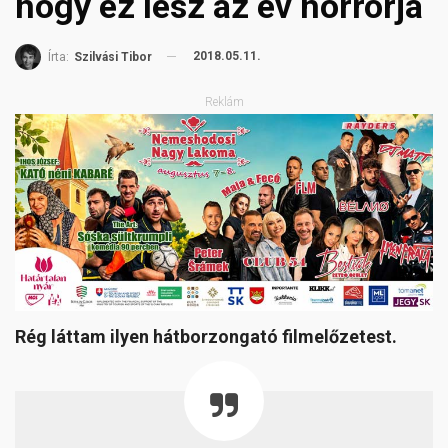
hogy ez lesz az év horrorja
2018.05.11.
Írta:
Szilvási Tibor
Reklám
Rég láttam ilyen hátborzongató filmelőzetest.