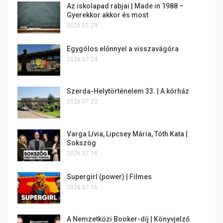
Az iskolapad rabjai | Made in 1988 –
Gyerekkor akkor és most
2026.07.29.
Egygólos előnnyel a visszavágóra
2026.07.24.
Szerda-Helytörténelem 33. | A kórház
2026.07.22.
Varga Lívia, Lipcsey Mária, Tóth Kata |
Sokszög
2026.07.18.
Supergirl (power) | Filmes
2026.07.16.
A Nemzetközi Booker-díj | Könyvjelző