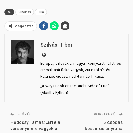
Cinemax
Film
Megosztás
Szilvási Tibor
Európai, szlovákiai magyar, környezet-, állat- és
emberbarát fickó vagyok, 2008-tól hír- és
kattintásvadász, nyelvtannáci firkász.
„Always Look on the Bright Side of Life“
(Monthy Python)
ELŐZŐ
KÖVETKEZŐ
Hodossy Tamás: „Erre a
5 csodás
versenyemre vagyok a
koszorúslányruha