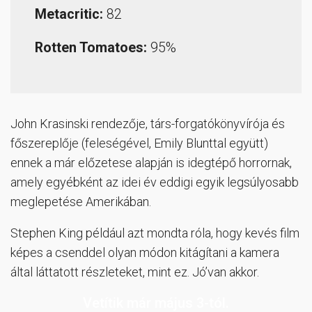
Metacritic:
82
Rotten Tomatoes:
95%
John Krasinski rendezője, társ-forgatókönyvírója és
főszereplője (feleségével, Emily Blunttal együtt)
ennek a már előzetese alapján is idegtépő horrornak,
amely egyébként az idei év eddigi egyik legsúlyosabb
meglepetése Amerikában.
Stephen King például azt mondta róla, hogy kevés film
képes a csenddel olyan módon kitágítani a kamera
által láttatott részleteket, mint ez. Jó’van akkor.
Vetítik már május 3-tól.