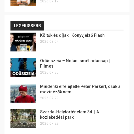
2025.07.17.
LEGFRISSEBB
Költők és díjak | Könyvjelző Flash
2026.08.04.
Odüsszeia – Nolan ismét odacsap |
Filmes
2026.07.30.
Mindenki elfelejtette Peter Parkert, csak a
mozinézők nem |…
2026.07.29.
Szerda-Helytörténelem 34. | A
közlekedési park
2026.07.29.