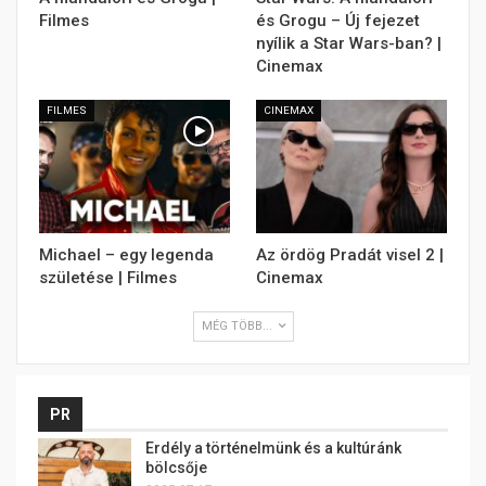
Filmes
és Grogu – Új fejezet
nyílik a Star Wars-ban? |
Cinemax
FILMES
CINEMAX
Michael – egy legenda
Az ördög Pradát visel 2 |
születése | Filmes
Cinemax
MÉG TÖBB...
PR
Erdély a történelmünk és a kultúránk
bölcsője