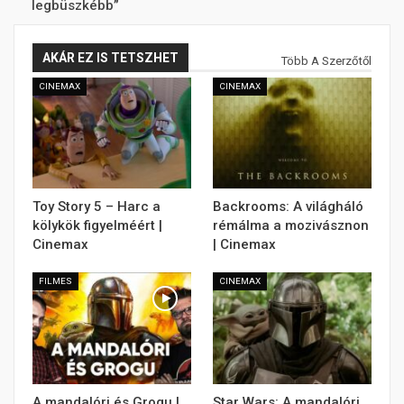
legbüszkébb”
AKÁR EZ IS TETSZHET
Több A Szerzőtől
CINEMAX
CINEMAX
Toy Story 5 – Harc a
Backrooms: A világháló
kölykök figyelméért |
rémálma a mozivásznon
Cinemax
| Cinemax
FILMES
CINEMAX
A mandalóri és Grogu |
Star Wars: A mandalóri