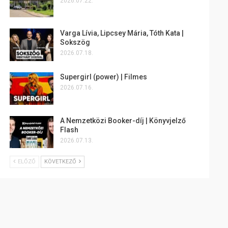
2026.07.22.
Varga Lívia, Lipcsey Mária, Tóth Kata |
Sokszög
2026.07.18.
Supergirl (power) | Filmes
2026.07.16.
A Nemzetközi Booker-díj | Könyvjelző
Flash
2026.07.13.
ELŐZŐ
KÖVETKEZŐ