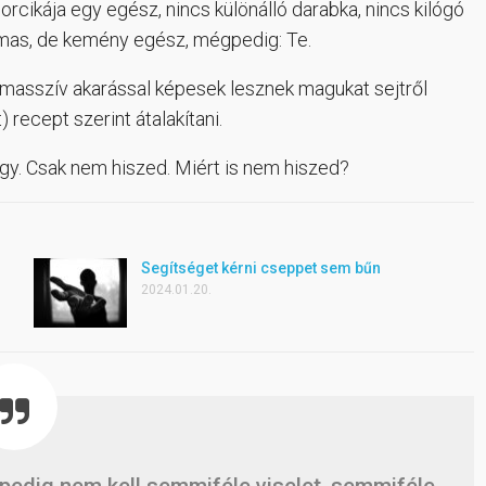
orcikája egy egész, nincs különálló darabka, nincs kilógó
almas, de kemény egész, mégpedig: Te.
s masszív akarással képesek lesznek magukat sejtről
) recept szerint átalakítani.
gy. Csak nem hiszed. Miért is nem hiszed?
Segítséget kérni cseppet sem bűn
2024.01.20.
pedig nem kell semmiféle viselet, semmiféle