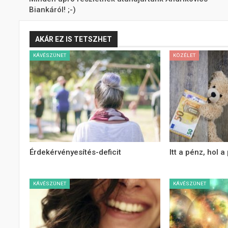
Biankáról! ;-)
AKÁR EZ IS TETSZHET
KÁVÉSZÜNET
KÖZÉLET
Érdekérvényesítés-deficit
Itt a pénz, hol a
KÁVÉSZÜNET
KÁVÉSZÜNET