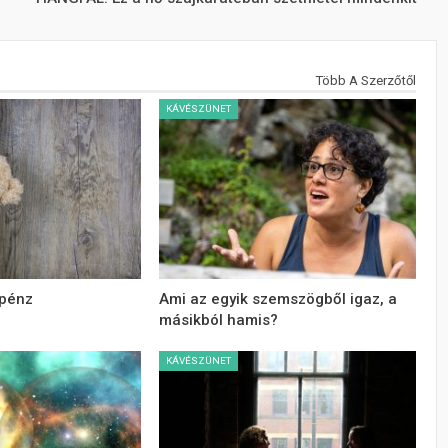
Több A Szerzőtől
KÁVÉSZÜNET
 pénz
Ami az egyik szemszögből igaz, a
másikból hamis?
KÁVÉSZÜNET