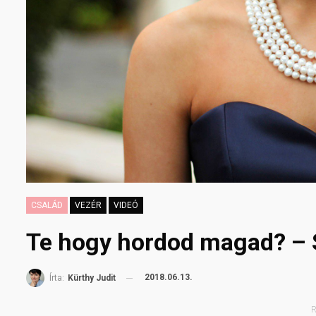
CSALÁD
VEZÉR
VIDEÓ
Te hogy hordod magad? – 
2018.06.13.
Írta:
Kürthy Judit
R