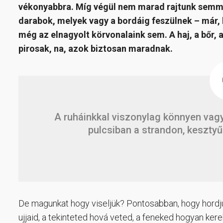
vékonyabbra. Míg végül nem marad rajtunk semmi.
darabok, melyek vagy a bordáig feszülnek – már, 
még az elnagyolt körvonalaink sem. A haj, a bőr,
pirosak, na, azok biztosan maradnak.
A ruháinkkal viszonylag könnyen vag
pulcsiban a strandon, kesztyű
De magunkat hogy viseljük? Pontosabban, hogy hordj
ujjaid, a tekinteted hová veted, a feneked hogyan ker