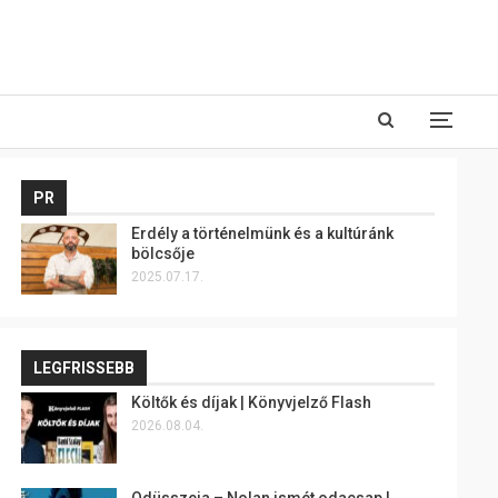
PR
Erdély a történelmünk és a kultúránk
bölcsője
2025.07.17.
LEGFRISSEBB
Költők és díjak | Könyvjelző Flash
2026.08.04.
Odüsszeia – Nolan ismét odacsap |