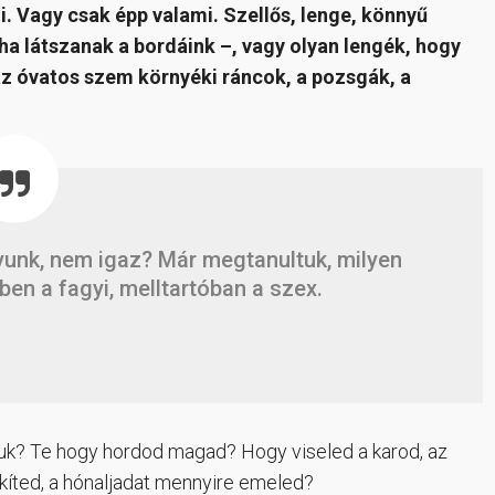
 Vagy csak épp valami. Szellős, lenge, könnyű
ha látszanak a bordáink –, vagy olyan lengék, hogy
 az óvatos szem környéki ráncok, a pozsgák, a
yunk, nem igaz? Már megtanultuk, milyen
ben a fagyi, melltartóban a szex.
uk? Te hogy hordod magad? Hogy viseled a karod, az
ekíted, a hónaljadat mennyire emeled?