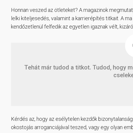
Honnan veszed az ötleteket? A magazinok megmutatják
lelki kiteljesedés, valamint a karrierépítés titkait. A
kendőzetlenül felfedik az egyetlen igaznak vélt, kizár
Tehát már tudod a titkot. Tudod, hogy m
cseleke
Kérdés az, hogy az esélytelen kezdők bizonytalanságá
okostojás arroganciájával teszed, vagy egy olyan emberk