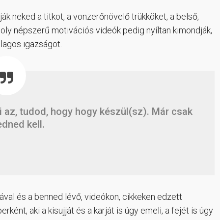
 neked a titkot, a vonzerőnövelő trükköket, a belső,
 ma oly népszerű motivációs videók pedig nyíltan kimondják,
ólagos igazságot.
i az, tudod, hogy hogy készül(sz). Már csak
dned kell.
val és a benned lévő, videókon, cikkeken edzett
ént, aki a kisujját és a karját is úgy emeli, a fejét is úgy