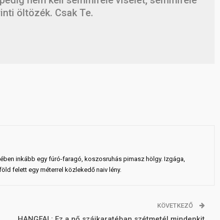
inti öltözék. Csak Te.
ejében inkább egy fúró-faragó, koszosruhás pimasz hölgy. Izgága,
ld felett egy méterrel közlekedő naiv lény.
KÖVETKEZŐ
HANGFAL: Ez a nő szájkaratéban szétmetél mindenkit