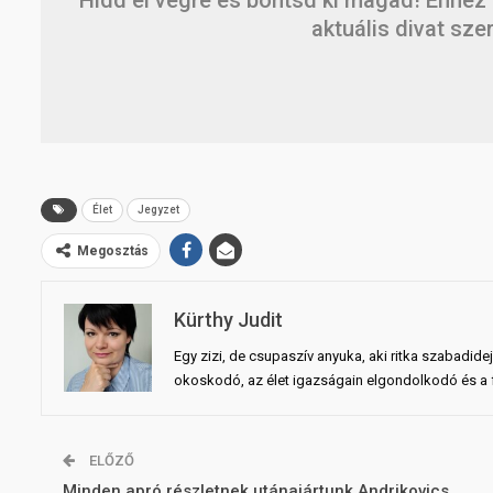
aktuális divat szer
Élet
Jegyzet
Megosztás
Kürthy Judit
Egy zizi, de csupaszív anyuka, aki ritka szabadid
okoskodó, az élet igazságain elgondolkodó és a fö
ELŐZŐ
Minden apró részletnek utánajártunk Andrikovics