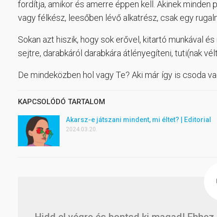
fordítja, amikor és amerre éppen kell. Akinek minden p
vagy félkész, leesőben lévő alkatrész, csak egy rug
Sokan azt hiszik, hogy sok erővel, kitartó munkával é
sejtre, darabkáról darabkára átlényegíteni, tuti(nak vélt
De mindeközben hol vagy Te? Aki már így is csoda va
KAPCSOLÓDÓ TARTALOM
Akarsz-e játszani mindent, mi éltet? | Editorial
2024.03.20.
Hidd el végre és bontsd ki magad! Ehhez 