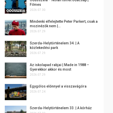
Filmes
2026.07.30.
Mindenki elfelejtette Peter Parkert, csak a
mozinézők nem |…
2026.07.29.
Szerda-Helytörténelem 34. | A
közlekedési park
2026.07.29.
Az iskolapad rabjai | Made in 1988 –
Gyerekkor akkor és most
2026.07.29.
Egygólos előnnyel a visszavágóra
2026.07.24.
Szerda-Helytörténelem 33. | A kórház