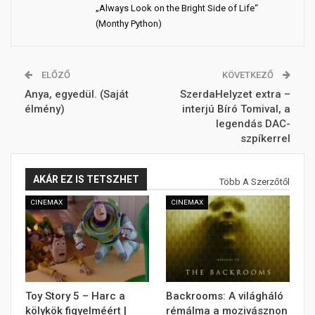
„Always Look on the Bright Side of Life“
(Monthy Python)
ELŐZŐ
KÖVETKEZŐ
Anya, egyedül. (Saját
SzerdaHelyzet extra –
élmény)
interjú Bíró Tomival, a
legendás DAC-
szpíkerrel
AKÁR EZ IS TETSZHET
Több A Szerzőtől
CINEMAX
CINEMAX
Toy Story 5 – Harc a
Backrooms: A világháló
kölykök figyelméért |
rémálma a mozivásznon