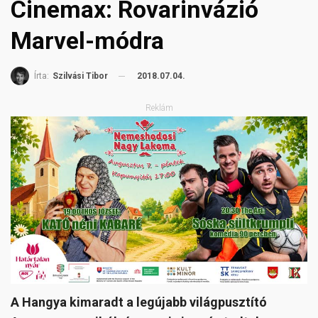
Cinemax: Rovarinvázió
Marvel-módra
2018.07.04.
Írta:
Szilvási Tibor
Reklám
A Hangya kimaradt a legújabb világpusztító