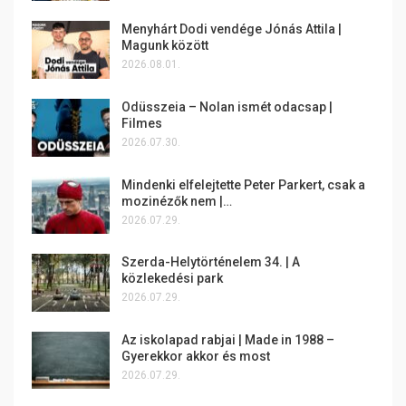
Menyhárt Dodi vendége Jónás Attila |
Magunk között
2026.08.01.
Odüsszeia – Nolan ismét odacsap |
Filmes
2026.07.30.
Mindenki elfelejtette Peter Parkert, csak a
mozinézők nem |…
2026.07.29.
Szerda-Helytörténelem 34. | A
közlekedési park
2026.07.29.
Az iskolapad rabjai | Made in 1988 –
Gyerekkor akkor és most
2026.07.29.