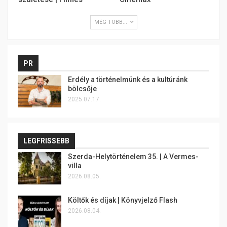
MÉG TÖBB...
PR
Erdély a történelmünk és a kultúránk
bölcsője
2025.07.17.
LEGFRISSEBB
Szerda-Helytörténelem 35. | A Vermes-
villa
2026.08.05.
Költők és díjak | Könyvjelző Flash
2026.08.04.