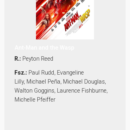
Ant-Man and the Wasp
R.:
Peyton Reed
Fsz.:
Paul Rudd
,
Evangeline
Lilly
,
Michael Peña, Michael Douglas,
Walton Goggins, Laurence Fishburne,
Michelle Pfeiffer