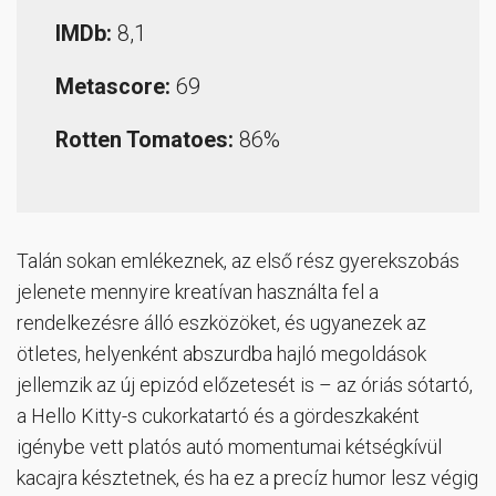
IMDb:
8,1
Metascore:
69
Rotten Tomatoes:
86%
Talán sokan emlékeznek, az első rész gyerekszobás
jelenete mennyire kreatívan használta fel a
rendelkezésre álló eszközöket, és ugyanezek az
ötletes, helyenként abszurdba hajló megoldások
jellemzik az új epizód előzetesét is – az óriás sótartó,
a Hello Kitty-s cukorkatartó és a gördeszkaként
igénybe vett platós autó momentumai kétségkívül
kacajra késztetnek, és ha ez a precíz humor lesz végig