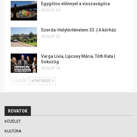
Egygólos előnnyel a visszavágóra
2026.07.24.
Szerda-Helytörténelem 33. | A kórház
2026.07.22.
Varga Lívia, Lipcsey Mária, Tóth Kata |
Sokszög
2026.07.18.
ELŐZŐ
KÖVETKEZŐ
ROVATOK
KÖZÉLET
KULTÚRA