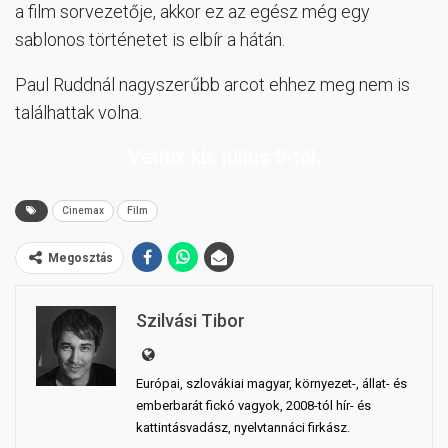
a film sorvezetője, akkor ez az egész még egy
sablonos történetet is elbír a hátán.
Paul Ruddnál nagyszerűbb arcot ehhez meg nem is
találhattak volna.
Vetítik kb. július 5-től.
Cinemax
Film
Megosztás
Szilvási Tibor
Európai, szlovákiai magyar, környezet-, állat- és
emberbarát fickó vagyok, 2008-tól hír- és
kattintásvadász, nyelvtannáci firkász.