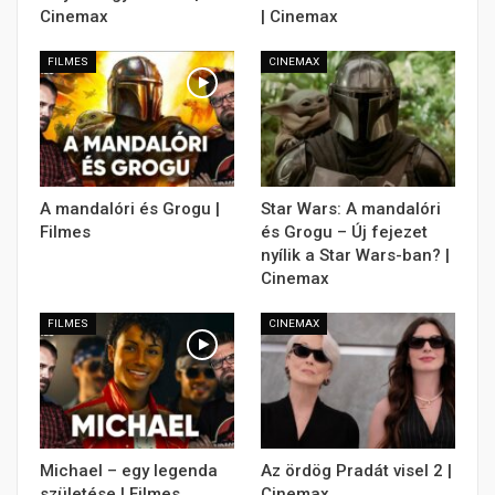
Cinemax
| Cinemax
FILMES
CINEMAX
A mandalóri és Grogu |
Star Wars: A mandalóri
Filmes
és Grogu – Új fejezet
nyílik a Star Wars-ban? |
Cinemax
FILMES
CINEMAX
Michael – egy legenda
Az ördög Pradát visel 2 |
születése | Filmes
Cinemax