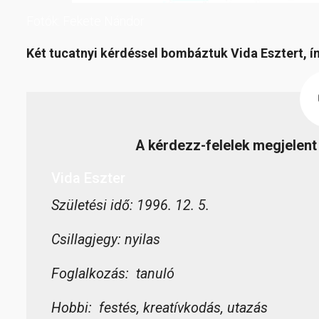
Fotók: Fekete Nándor
Két tucatnyi kérdéssel bombáztuk Vida Esztert, 
A kérdezz-felelek megjelent
Vida Eszter
Születési idő: 1996. 12. 5.
Csillagjegy: nyilas
Foglalkozás: tanuló
Hobbi: festés, kreatívkodás, utazás