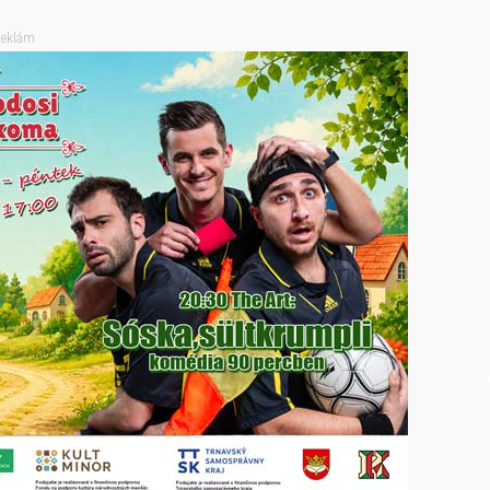
eklám