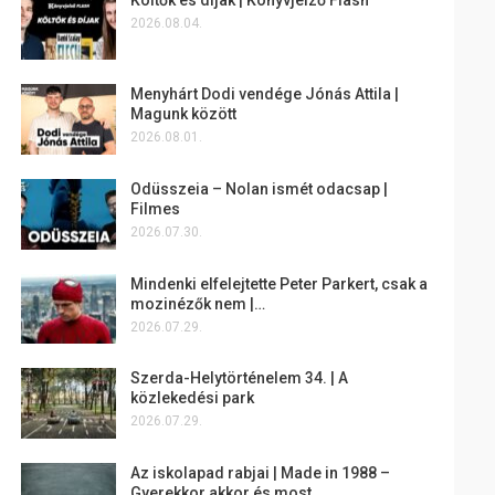
2026.08.04.
Menyhárt Dodi vendége Jónás Attila |
Magunk között
2026.08.01.
Odüsszeia – Nolan ismét odacsap |
Filmes
2026.07.30.
Mindenki elfelejtette Peter Parkert, csak a
mozinézők nem |…
2026.07.29.
Szerda-Helytörténelem 34. | A
közlekedési park
2026.07.29.
Az iskolapad rabjai | Made in 1988 –
Gyerekkor akkor és most