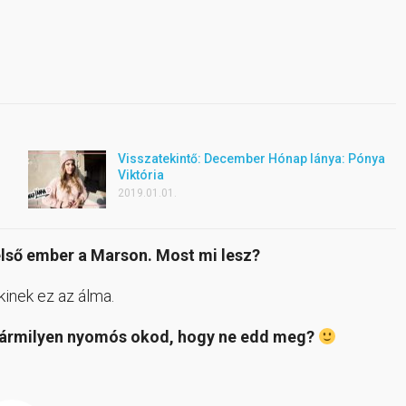
Visszatekintő: December Hónap lánya: Pónya
Viktória
2019.01.01.
 első ember a Marson. Most mi lesz?
inek ez az álma.
a bármilyen nyomós okod, hogy ne edd meg?