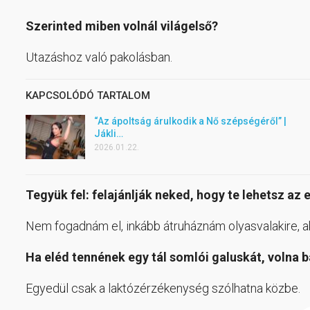
Szerinted miben volnál világelső?
Utazáshoz való pakolásban.
KAPCSOLÓDÓ TARTALOM
“Az ápoltság árulkodik a Nő szépségéről” |
Jákli…
2026.01.22.
Tegyük fel: felajánlják neked, hogy te lehetsz az
Nem fogadnám el, inkább átruháznám olyasvalakire, ak
Ha eléd tennének egy tál somlói galuskát, voln
Egyedül csak a laktózérzékenység szólhatna közbe.