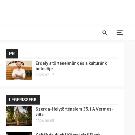
PR
Erdély a történelmünk és a kultúránk
bölcsője
2025.07.17.
LEGFRISSEBB
Szerda-Helytörténelem 35. | A Vermes-
villa
2026.08.05.
Költők és díjak | Könyvjelző Flash