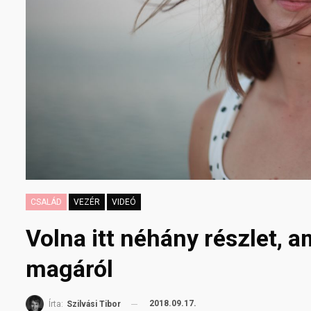
CSALÁD
VEZÉR
VIDEÓ
Volna itt néhány részlet, a
magáról
2018.09.17.
Írta:
Szilvási Tibor