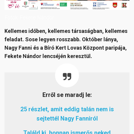
Fotók: Fekete Nándor
Kellemes időben, kellemes társaságban, kellemes
feladat. Sose legyen rosszabb. Október lánya,
Nagy Fanni és a Bíró Kert Lovas Központ paripája,
Fekete Nándor lencséjén keresztül.
Erről se maradj le:
25 részlet, amit eddig talán nem is
sejtettél Nagy Fanniról
Találd ki, honnan ismerős neked