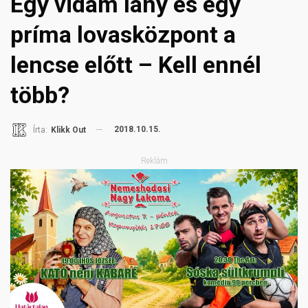
Egy vidám lány és egy
príma lovasközpont a
lencse előtt – Kell ennél
több?
2018.10.15.
Írta:
Klikk Out
Reklám