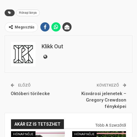
Hónap lánya
Megosztás
Klikk Out
ELŐZŐ
KÖVETKEZŐ
Októberi törilecke
Kisvárosi jelenetek –
Gregory Crewdson
fényképei
AKÁR EZ IS TETSZHET
Több A Szerzőtől
HÓNAP NŐJE
HÓNAP NŐJE