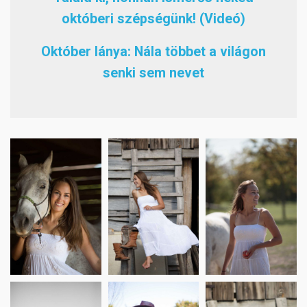
októberi szépségünk! (Videó)
Október lánya: Nála többet a világon
senki sem nevet