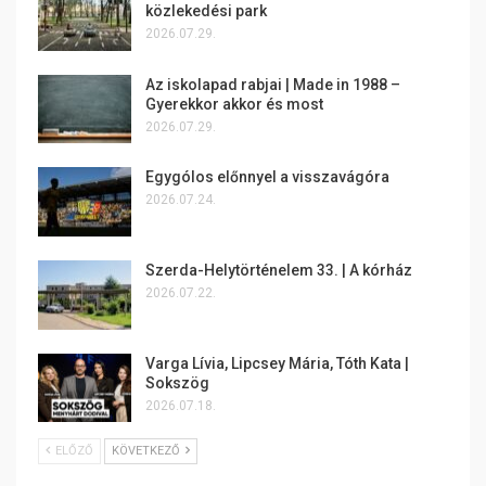
közlekedési park
2026.07.29.
Az iskolapad rabjai | Made in 1988 –
Gyerekkor akkor és most
2026.07.29.
Egygólos előnnyel a visszavágóra
2026.07.24.
Szerda-Helytörténelem 33. | A kórház
2026.07.22.
Varga Lívia, Lipcsey Mária, Tóth Kata |
Sokszög
2026.07.18.
ELŐZŐ
KÖVETKEZŐ