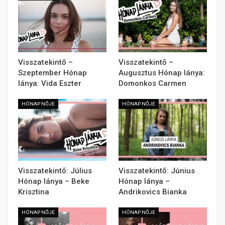
Visszatekintő –
Visszatekintő –
Szeptember Hónap
Augusztus Hónap lánya:
lánya: Vida Eszter
Domonkos Carmen
HÓNAP NŐJE
HÓNAP NŐJE
Visszatekintő: Július
Visszatekintő: Június
Hónap lánya – Beke
Hónap lánya –
Krisztina
Andrikovics Bianka
HÓNAP NŐJE
HÓNAP NŐJE