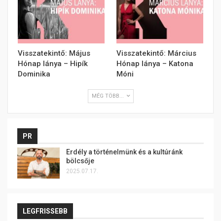
Visszatekintő: Május
Visszatekintő: Március
Hónap lánya – Hipík
Hónap lánya – Katona
Dominika
Móni
MÉG TÖBB...
PR
Erdély a történelmünk és a kultúránk
bölcsője
2025.07.17.
LEGFRISSEBB