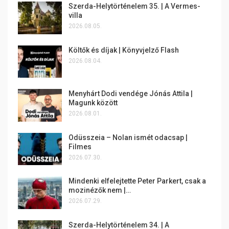
Szerda-Helytörténelem 35. | A Vermes-
villa
2026.08.05.
Költők és díjak | Könyvjelző Flash
2026.08.04.
Menyhárt Dodi vendége Jónás Attila |
Magunk között
2026.08.01.
Odüsszeia – Nolan ismét odacsap |
Filmes
2026.07.30.
Mindenki elfelejtette Peter Parkert, csak a
mozinézők nem |…
2026.07.29.
Szerda-Helytörténelem 34. | A