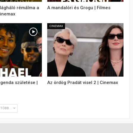
ilágháló rémálma a
A mandalóri és Grogu | Filmes
Cinemax
CINEMAX
egenda születése |
Az ördög Pradát visel 2 | Cinemax
TÖBB...