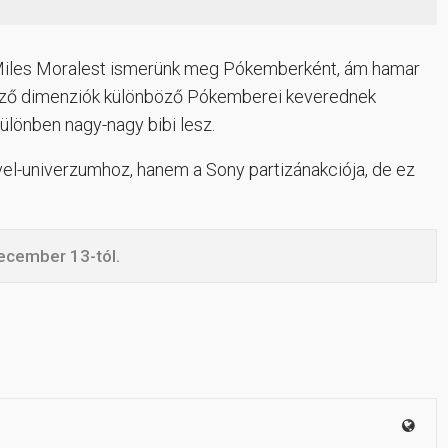
ot, Miles Moralest ismerünk meg Pókemberként, ám hamar
nböző dimenziók különböző Pókemberei keverednek
különben nagy-nagy bibi lesz.
el-univerzumhoz, hanem a Sony partizánakciója, de ez
december 13-tól.