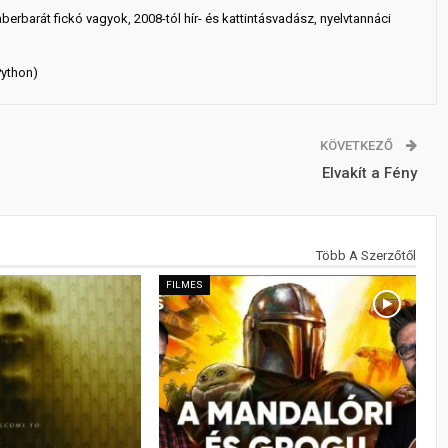
mberbarát fickó vagyok, 2008-tól hír- és kattintásvadász, nyelvtannáci
Python)
KÖVETKEZŐ
Elvakít a Fény
Több A Szerzőtől
FILMES