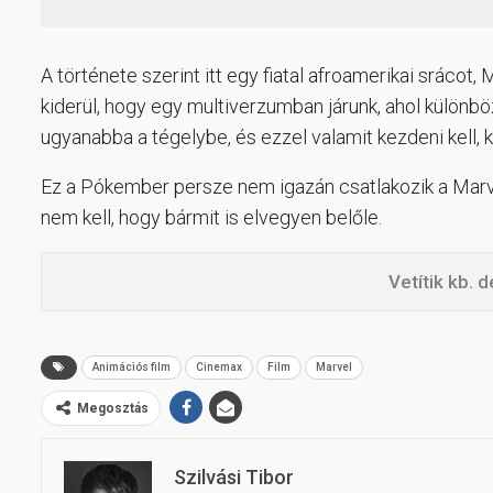
A története szerint itt egy fiatal afroamerikai srác
kiderül, hogy egy multiverzumban járunk, ahol külö
ugyanabba a tégelybe, és ezzel valamit kezdeni kell, 
Ez a Pókember persze nem igazán csatlakozik a Marv
nem kell, hogy bármit is elvegyen belőle.
Vetítik kb. 
Animációs film
Cinemax
Film
Marvel
Megosztás
Szilvási Tibor