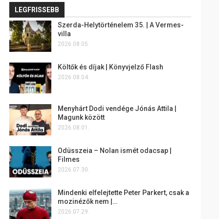
LEGFRISSEBB
Szerda-Helytörténelem 35. | A Vermes-
villa
2026.08.05.
Költők és díjak | Könyvjelző Flash
2026.08.04.
Menyhárt Dodi vendége Jónás Attila |
Magunk között
2026.08.01.
Odüsszeia – Nolan ismét odacsap |
Filmes
2026.07.30.
Mindenki elfelejtette Peter Parkert, csak a
mozinézők nem |…
2026.07.29.