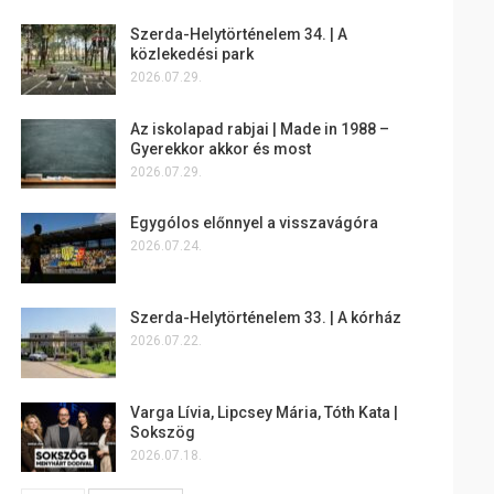
Szerda-Helytörténelem 34. | A
közlekedési park
2026.07.29.
Az iskolapad rabjai | Made in 1988 –
Gyerekkor akkor és most
2026.07.29.
Egygólos előnnyel a visszavágóra
2026.07.24.
Szerda-Helytörténelem 33. | A kórház
2026.07.22.
Varga Lívia, Lipcsey Mária, Tóth Kata |
Sokszög
2026.07.18.