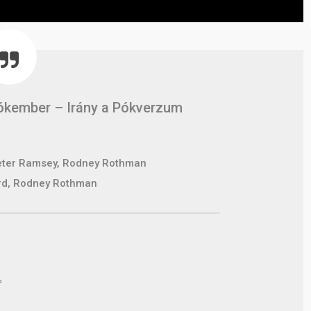
ókember – Irány a Pókverzum
Peter Ramsey, Rodney Rothman
rd, Rodney Rothman
%