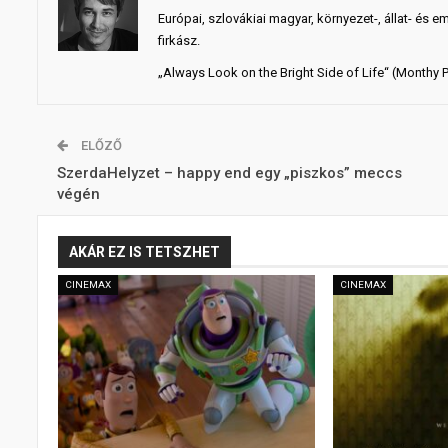
Európai, szlovákiai magyar, környezet-, állat- és e
firkász.
„Always Look on the Bright Side of Life“ (Monthy 
ELŐZŐ
SzerdaHelyzet – happy end egy „piszkos” meccs
végén
AKÁR EZ IS TETSZHET
CINEMAX
CINEMAX