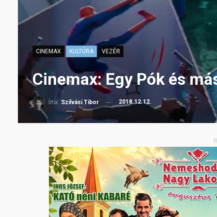
CINEMAX
KULTÚRA
VEZÉR
Cinemax: Egy Pók és más
2018.12.12.
Írta:
Szilvási Tibor
R