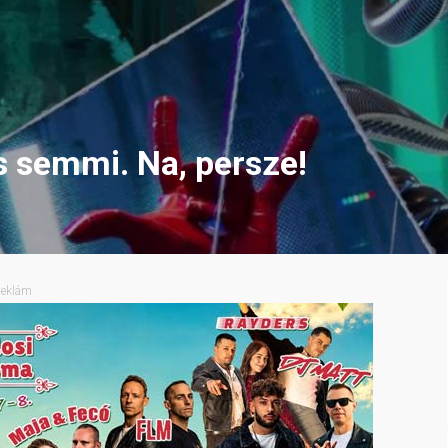
 semmi. Na, persze!
eklám