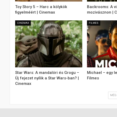
Toy Story 5 – Harc a kölykök
Backrooms: A v
figyelméért | Cinemax
mozivásznon | 
CINEMAX
FILMES
Star Wars: A mandalóri és Grogu –
Michael – egy l
Új fejezet nyílik a Star Wars-ban? |
Filmes
Cinemax
MÉG 