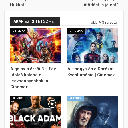
Hukkal
kötődést is jelent”
AKÁR EZ IS TETSZHET
Több A Szerzőtől
CINEMAX
CINEMAX
A galaxis őrzői 3 – Egy
A Hangya és a Darázs:
utolsó kaland a
Kvantumánia | Cinemax
legvagányabbakkal |
Cinemax
FILMES
KULTÚRA