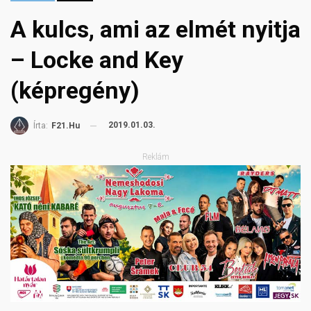
A kulcs, ami az elmét nyitja
– Locke and Key
(képregény)
2019.01.03.
Írta:
F21.hu
Reklám