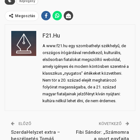
Képregény
Megosztás
F21.hu
A www.f21.hu egy szombathelyi székhelyű, de
országos írógárdával rendelkező, kulturális,
elsősorban fiatalokat megszólító weboldal,
amely igényes és modern köntösben szeretné a
klasszikus „nyugatos” értékeket közvetíteni.
Nem tör a 20. század elejét meghatározó
folyóirat magasságaiba, de a 21. század
magyar fiataljainak jelzőfényt kíván nyújtani:
kultúra nélkül lehet élni, de nem érdemes.
ELŐZŐ
KÖVETKEZŐ
SzerdaHelyzet extra –
Fibi Sándor: „Számomra
beszélgetés Tomáš
a sport egyfajta