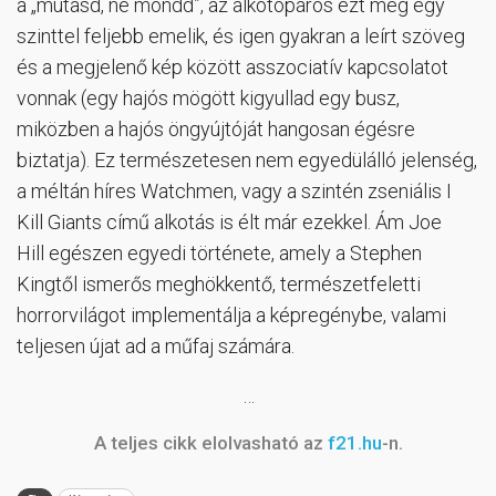
a „mutasd, ne mondd”, az alkotópáros ezt még egy
szinttel feljebb emelik, és igen gyakran a leírt szöveg
és a megjelenő kép között asszociatív kapcsolatot
vonnak (egy hajós mögött kigyullad egy busz,
miközben a hajós öngyújtóját hangosan égésre
biztatja). Ez természetesen nem egyedülálló jelenség,
a méltán híres Watchmen, vagy a szintén zseniális I
Kill Giants című alkotás is élt már ezekkel. Ám Joe
Hill egészen egyedi története, amely a Stephen
Kingtől ismerős meghökkentő, természetfeletti
horrorvilágot implementálja a képregénybe, valami
teljesen újat ad a műfaj számára.
…
A teljes cikk elolvasható az
f21.hu
-n.