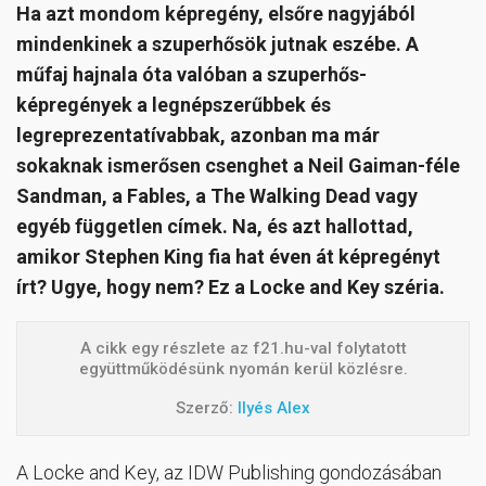
Ha azt mondom képregény, elsőre nagyjából
mindenkinek a szuperhősök jutnak eszébe. A
műfaj hajnala óta valóban a szuperhős-
képregények a legnépszerűbbek és
legreprezentatívabbak, azonban ma már
sokaknak ismerősen csenghet a Neil Gaiman-féle
Sandman, a Fables, a The Walking Dead vagy
egyéb független címek. Na, és azt hallottad,
amikor Stephen King fia hat éven át képregényt
írt? Ugye, hogy nem? Ez a Locke and Key széria.
A cikk egy részlete az f21.hu-val folytatott
együttműködésünk nyomán kerül közlésre.
Szerző:
Ilyés Alex
A Locke and Key, az IDW Publishing gondozásában