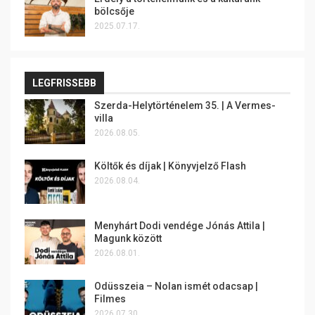
bölcsője
2025.07.17.
LEGFRISSEBB
Szerda-Helytörténelem 35. | A Vermes-
villa
2026.08.05.
Költők és díjak | Könyvjelző Flash
2026.08.04.
Menyhárt Dodi vendége Jónás Attila |
Magunk között
2026.08.01.
Odüsszeia – Nolan ismét odacsap |
Filmes
2026.07.30.