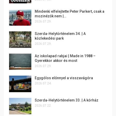
Mindenki elfelejtette Peter Parkert, csak a
mozinézők nem |…
2026.07.29.
Szerda-Helytörténelem 34. | A
közlekedési park
2026.07.29.
Az iskolapad rabjai | Made in 1988 –
Gyerekkor akkor és most
2026.07.29.
Egygólos előnnyel a visszavágóra
2026.07.24.
Szerda-Helytörténelem 33. | A kórház
2026.07.22.