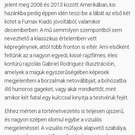
jelent meg 2008 és 2013 között Amerikában, kis
hazánkba pedig éppen idén teszi be a lábát az első két
kötet a Fumax Kiadó jóvoltából, valamikor
decemberben. A mű semmilyen szempontból sem
nevezhető a klasszikus értelemben vett
képregénynek, attól több fronton is eltér. Ami elsőként
feltűnik az a nagyon egyedi, kissé rajzfilmes, éles
kontúrú rajzolás Gabriel Rodriguez illusztrációin,
amelyek a maguk egyszerűségében képesek
megjeleníteni a borzalmak netovábbjait, a bohózatba
illő humoros gageket, vagy akár mindkettőt, mint
amikor két fiatal egy kulccsal kinyitja a testvérük fejét.
Ehhez mérten a történetvezetés is teljesen újszerű,
és nagyon szépen idomul egybe a vizuális
megjelenéssel. A vizuális műfajok alapvető szabálya,