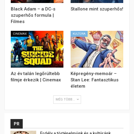
Black Adam – a DC-s
Stallone mint szuperhős!
szuperhős formula |
Filmes
CINEMAX
KULTÚRA
Az év talán legőrültebb
Képregény-memoár –
filmje érkezik | Cinemax
Stan Lee: Fantasztikus
életem
MÉG TÖBB...
PR
Erdély a történelmünk és a kultúránk