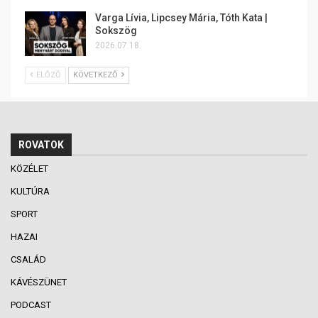
Varga Lívia, Lipcsey Mária, Tóth Kata |
Sokszög
2026.07.18.
ELŐZŐ
KÖVETKEZŐ
ROVATOK
KÖZÉLET
KULTÚRA
SPORT
HAZAI
CSALÁD
KÁVÉSZÜNET
PODCAST