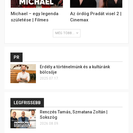
Michael – egy legenda
Az ördög Pradát visel 2 |
születése | Filmes
Cinemax
MÉG TÖBB...
PR
Erdély a történelmünk és a kultúránk
bölcsője
2025.07.17.
LEGFRISSEBB
Renczés Tamás, Szmatana Zoltán |
Sokszög
2026.08.09.