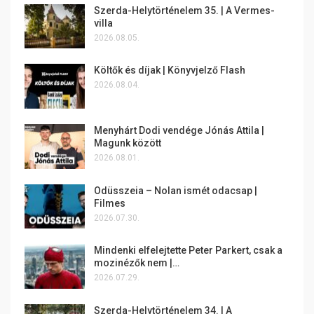
Szerda-Helytörténelem 35. | A Vermes-
villa
2026.08.05.
Költők és díjak | Könyvjelző Flash
2026.08.04.
Menyhárt Dodi vendége Jónás Attila |
Magunk között
2026.08.01.
Odüsszeia – Nolan ismét odacsap |
Filmes
2026.07.30.
Mindenki elfelejtette Peter Parkert, csak a
mozinézők nem |…
2026.07.29.
Szerda-Helytörténelem 34. | A