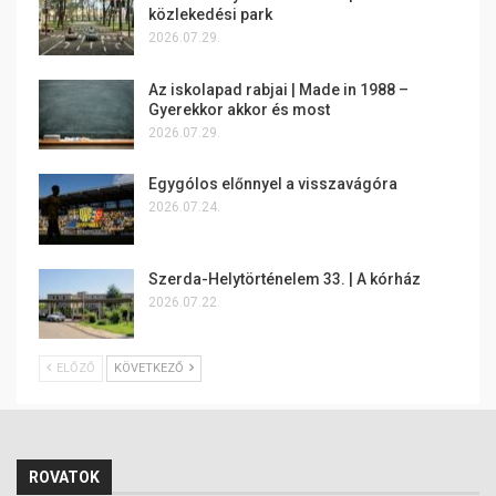
közlekedési park
2026.07.29.
Az iskolapad rabjai | Made in 1988 –
Gyerekkor akkor és most
2026.07.29.
Egygólos előnnyel a visszavágóra
2026.07.24.
Szerda-Helytörténelem 33. | A kórház
2026.07.22.
ELŐZŐ
KÖVETKEZŐ
ROVATOK