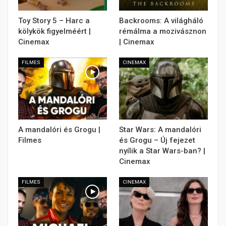
Toy Story 5 – Harc a
Backrooms: A világháló
kölykök figyelméért |
rémálma a mozivásznon
Cinemax
| Cinemax
FILMES
CINEMAX
A mandalóri és Grogu |
Star Wars: A mandalóri
Filmes
és Grogu – Új fejezet
nyílik a Star Wars-ban? |
Cinemax
FILMES
CINEMAX