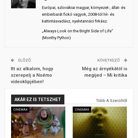
Európai, szlovákiai magyar, környezet-, állat- és
emberbarát fickó vagyok, 2008-tól hír- és
kattintásvadász, nyelvtannáci firkász.
„Always Look on the Bright Side of Life“
(Monthy Python)
ELŐZŐ
KÖVETKEZŐ
Itt az alkalom, hogy
Még az árnyékától is
szerepelj a Noémo
megijed – Mi kritika
videoklipjében!
AKÁR EZ IS TETSZHET
Több A Szerzőtől
CINEMAX
CINEMAX