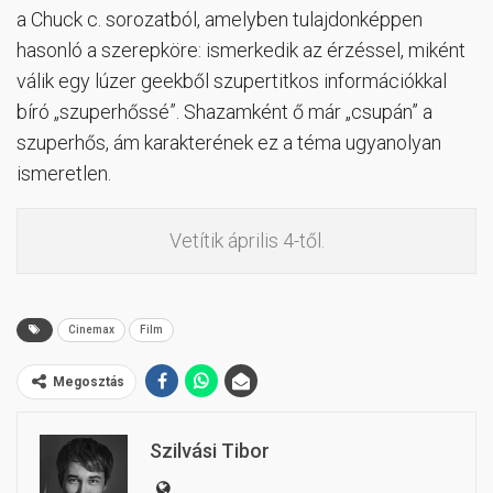
a Chuck c. sorozatból, amelyben tulajdonképpen
hasonló a szerepköre: ismerkedik az érzéssel, miként
válik egy lúzer geekből szupertitkos információkkal
bíró „szuperhőssé”. Shazamként ő már „csupán” a
szuperhős, ám karakterének ez a téma ugyanolyan
ismeretlen.
Vetítik április 4-től.
Cinemax
Film
Megosztás
Szilvási Tibor