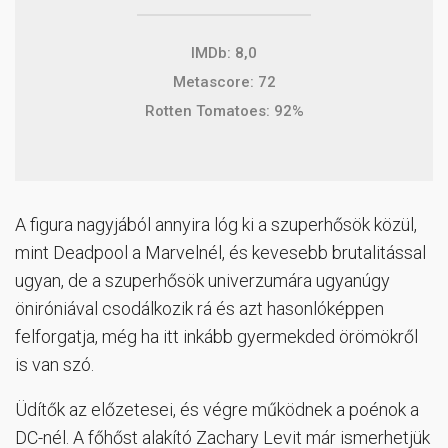
IMDb: 8,0
Metascore: 72
Rotten Tomatoes: 92%
A figura nagyjából annyira lóg ki a szuperhősök közül,
mint Deadpool a Marvelnél, és kevesebb brutalitással
ugyan, de a szuperhősök univerzumára ugyanúgy
öniróniával csodálkozik rá és azt hasonlóképpen
felforgatja, még ha itt inkább gyermekded örömökről
is van szó.
Üdítők az előzetesei, és végre működnek a poénok a
DC-nél. A főhőst alakító Zachary Levit már ismerhetjük