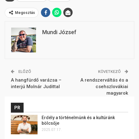
Megosztás
Mundi József
ELŐZŐ
KÖVETKEZŐ
A hangfürdő varázsa –
A rendszerváltás és a
interjú Molnár Judittal
csehszlovákiai
magyarok
PR
Erdély a történelmünk és a kultúránk
bölcsője
2025.07.17.