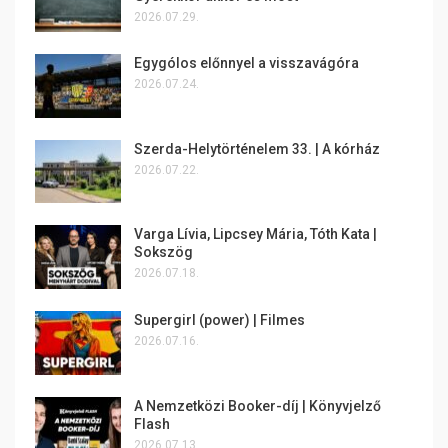
2026.07.29.
Egygólos előnnyel a visszavágóra
2026.07.24.
Szerda-Helytörténelem 33. | A kórház
2026.07.22.
Varga Lívia, Lipcsey Mária, Tóth Kata |
Sokszög
2026.07.18.
Supergirl (power) | Filmes
2026.07.16.
A Nemzetközi Booker-díj | Könyvjelző
Flash
2026.07.13.