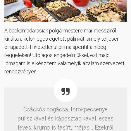
A backamadarasiak polgármestere már messziről
kínálta a különleges égetett pálinkát, amely teljesen
elragadott. Hihetetlenül príma aperitif a hideg
reggeleken! Utólagos engedelmükkel, ezt majd
jómagam is elkészítem valamelyik általam szervezett
rendezvényen.
Csácsós pogácsa, torokpecsenye
puliszkával és káposztacikával, eszes
leves, krumplis fasírt, májas… Ezekről