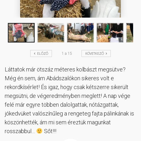
ELŐZŐ
KÖVETKEZŐ
1
a
15
Láttatok már ötszáz méteres kolbászt megsütve?
Még én sem, ám Abádszalókon sikeres volt e
rekordkísérlet! És igaz, hogy csak kétszerre sikerült
megsütni, de végeredményben meglett! A nap vége
felé már egyre többen dalolgattak, nótázgattak,
jókedvüket valószínűleg a rengeteg fajta pálinkának is
köszönhették, ám mi sem éreztük magunkat
rosszabbul…
Sőt!!!