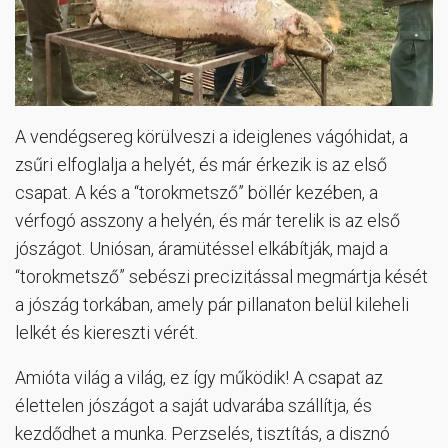
A vendégsereg körülveszi a ideiglenes vágóhidat, a
zsűri elfoglalja a helyét, és már érkezik is az első
csapat. A kés a “torokmetsző” böllér kezében, a
vérfogó asszony a helyén, és már terelik is az első
jószágot. Uniósan, áramütéssel elkábítják, majd a
“torokmetsző” sebészi precizitással megmártja kését
a jószág torkában, amely pár pillanaton belül kileheli
lelkét és kiereszti vérét.
Amióta világ a világ, ez így működik! A csapat az
élettelen jószágot a saját udvarába szállítja, és
kezdődhet a munka. Perzselés, tisztítás, a disznó