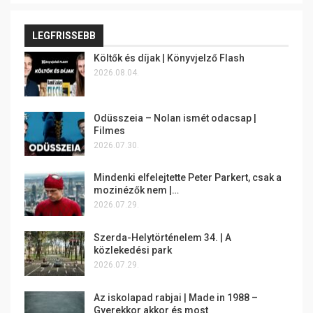
LEGFRISSEBB
Költők és díjak | Könyvjelző Flash
2026.08.04.
Odüsszeia – Nolan ismét odacsap |
Filmes
2026.07.30.
Mindenki elfelejtette Peter Parkert, csak a
mozinézők nem |…
2026.07.29.
Szerda-Helytörténelem 34. | A
közlekedési park
2026.07.29.
Az iskolapad rabjai | Made in 1988 –
Gyerekkor akkor és most