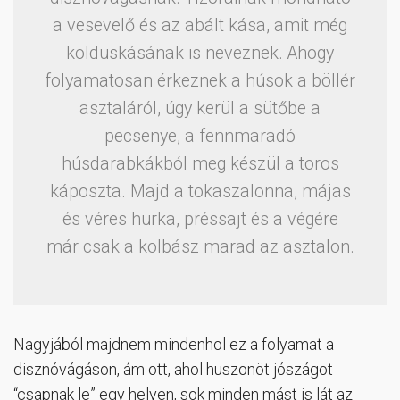
a vesevelő és az abált kása, amit még
kolduskásának is neveznek. Ahogy
folyamatosan érkeznek a húsok a böllér
asztaláról, úgy kerül a sütőbe a
pecsenye, a fennmaradó
húsdarabkákból meg készül a toros
káposzta. Majd a tokaszalonna, májas
és véres hurka, préssajt és a végére
már csak a kolbász marad az asztalon.
Nagyjából majdnem mindenhol ez a folyamat a
disznóvágáson, ám ott, ahol huszonöt jószágot
“csapnak le” egy helyen, sok minden mást is lát az