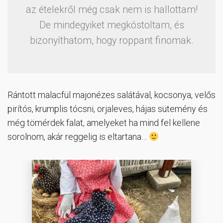
az ételekről még csak nem is hallottam!
De mindegyiket megkóstoltam, és
bizonyíthatom, hogy roppant finomak.
Rántott malacfül majonézes salátával, kocsonya, velős
pirítós, krumplis tócsni, orjaleves, hájas sütemény és
még tömérdek falat, amelyeket ha mind fel kellene
sorolnom, akár reggelig is eltartana…