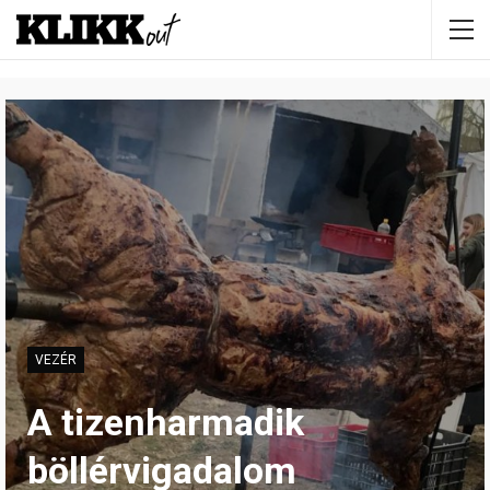
VEZÉR
A tizenharmadik
böllérvigadalom