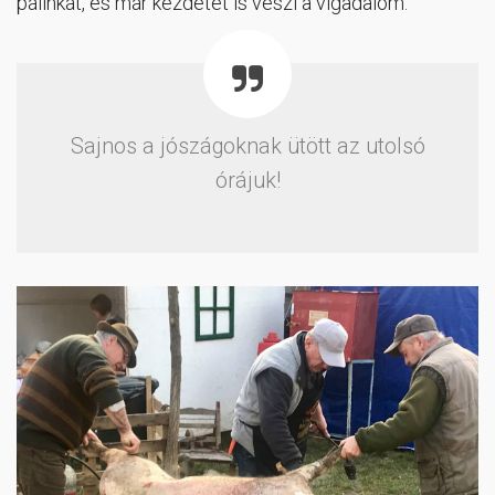
pálinkát, és már kezdetét is veszi a vigadalom.
Sajnos a jószágoknak ütött az utolsó
órájuk!