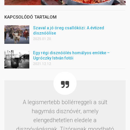
KAPCSOLÓDÓ TARTALOM
Szaval a jó öreg csallóközi: A évtized
disznóölíse
2025.01.20.
Egy régi disznóölés homályos emléke –
Ugróczky István fotói
2021.12.12.
A legismertebb böllérreggeli a sült
hagymás disznóvér, amely
elengedhetetlen eledele a
disznóvágásnak. Tízórainak mondható