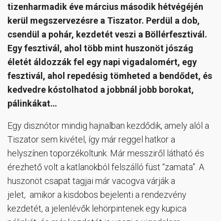
tizenharmadik éve március második hétvégéjén
kerül megszervezésre a Tiszator. Perdül a dob,
csendül a pohár, kezdetét veszi a Böllérfesztivál.
Egy fesztivál, ahol több mint huszonöt jószág
életét áldozzák fel egy napi vigadalomért, egy
fesztivál, ahol repedésig tömheted a bendődet, és
kedvedre kóstolhatod a jobbnál jobb borokat,
pálinkákat…
Egy disznótor mindig hajnalban kezdődik, amely alól a
Tiszator sem kivétel, így már reggel hatkor a
helyszínen toporzékoltunk. Már messziről látható és
érezhető volt a katlanokból felszálló füst “zamata”. A
huszonöt csapat tagjai már vacogva várják a
jelet, amikor a kisdobos bejelenti a rendezvény
kezdetét, a jelenlévők lehörpintenek egy kupica