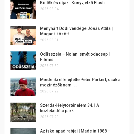
Költők és díjak | Könyvjelző Flash
2026.08.04.
Menyhárt Dodi vendége Jónás Attila |
Magunk között
2026.08.01.
Odüsszeia – Nolan ismét odacsap |
Filmes
2026.07.30.
Mindenki elfelejtette Peter Parkert, csak a
mozinézők nem |…
2026.07.29.
Szerda-Helytörténelem 34. | A
közlekedési park
2026.07.29.
Az iskolapad rabjai | Made in 1988 –