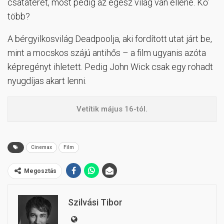
csatateret, most pedig az egész világ van ellene. Kő’
több?
A bérgyilkosvilág Deadpoolja, aki fordított utat járt be,
mint a mocskos szájú antihős – a film ugyanis azóta
képregényt ihletett. Pedig John Wick csak egy rohadt
nyugdíjas akart lenni.
Vetítik május 16-tól.
Cinemax
Film
Megosztás
Szilvási Tibor