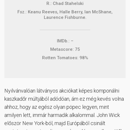
R.: Chad Stahelski
Fsz.: Keanu Reeves, Halle Berry, Ian McShane,
Laurence Fishburne.
IMDb.: –
Metascore: 75
Rotten Tomatoes: 98%
Nyilvánvalóan látványos akciókat képes komponálni
kaszkadőr múltjából adódóan, ám ez még kevés volna
ahhoz, hogy az egész olyan pöpec legyen, mint
amilyen lett, immár harmadik alkalommal. John Wick
először New York-ból, majd Európából csinált