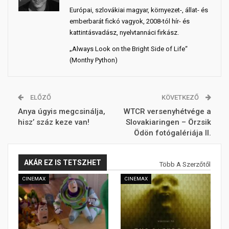
Európai, szlovákiai magyar, környezet-, állat- és
emberbarát fickó vagyok, 2008-tól hír- és
kattintásvadász, nyelvtannáci firkász.
„Always Look on the Bright Side of Life“
(Monthy Python)
ELŐZŐ
KÖVETKEZŐ
Anya úgyis megcsinálja,
WTCR versenyhétvége a
hisz’ száz keze van!
Slovakiaringen – Örzsik
Ödön fotógalériája II.
AKÁR EZ IS TETSZHET
Több A Szerzőtől
CINEMAX
CINEMAX