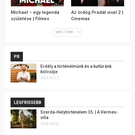
Michael – egy legenda
Az ördög Pradát visel 2 |
születése | Filmes
Cinemax
MÉG TÖBB...
PR
Erdély a történelmünk és a kultúránk
bölcsője
2025.07.17.
LEGFRISSEBB
Szerda-Helytörténelem 35. | A Vermes-
villa
2026.08.05.