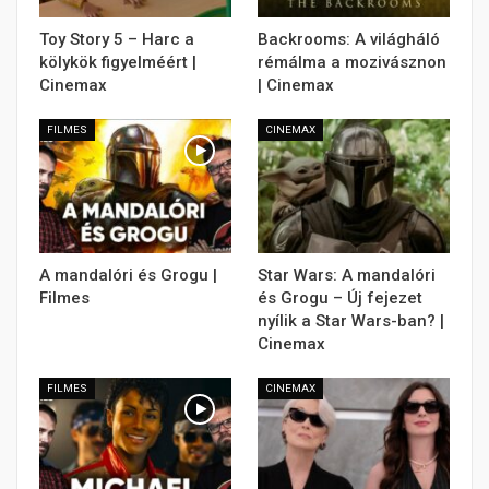
Toy Story 5 – Harc a
Backrooms: A világháló
kölykök figyelméért |
rémálma a mozivásznon
Cinemax
| Cinemax
FILMES
CINEMAX
A mandalóri és Grogu |
Star Wars: A mandalóri
Filmes
és Grogu – Új fejezet
nyílik a Star Wars-ban? |
Cinemax
FILMES
CINEMAX