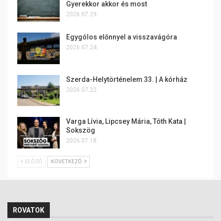
Gyerekkor akkor és most
2026.07.29.
Egygólos előnnyel a visszavágóra
2026.07.24.
Szerda-Helytörténelem 33. | A kórház
2026.07.22.
Varga Lívia, Lipcsey Mária, Tóth Kata |
Sokszög
2026.07.18.
ELŐZŐ
KÖVETKEZŐ
ROVATOK