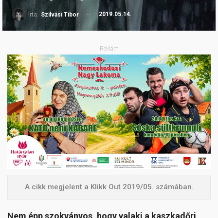
2019.05.14.
Írta:
Szilvási Tibor
Reklám
A cikk megjelent a Klikk Out 2019/05. számában.
Nem épp szokványos, hogy valaki a kaszkadőri,