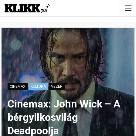
CINEMAX
KULTÚRA
VEZÉR
Cinemax: John Wick – A
bérgyilkosvilág
Deadpoolja