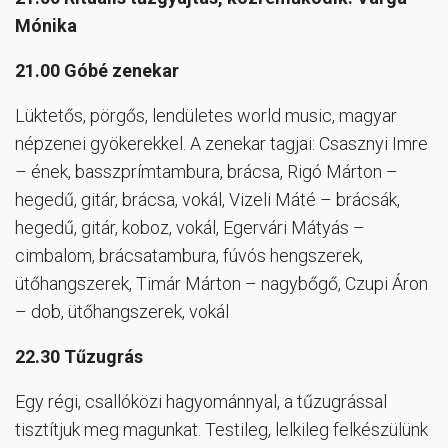
Mónika
21.00 Góbé zenekar
Lüktetős, pörgős, lendületes world music, magyar
népzenei gyökerekkel. A zenekar tagjai: Csasznyi Imre
– ének, basszprímtambura, brácsa, Rigó Márton –
hegedű, gitár, brácsa, vokál, Vizeli Máté – brácsák,
hegedű, gitár, koboz, vokál, Egervári Mátyás –
cimbalom, brácsatambura, fúvós hengszerek,
ütőhangszerek, Timár Márton – nagybőgő, Czupi Áron
– dob, ütőhangszerek, vokál
22.30 Tűzugrás
Egy régi, csallóközi hagyománnyal, a tűzugrással
tisztítjuk meg magunkat. Testileg, lelkileg felkészülünk