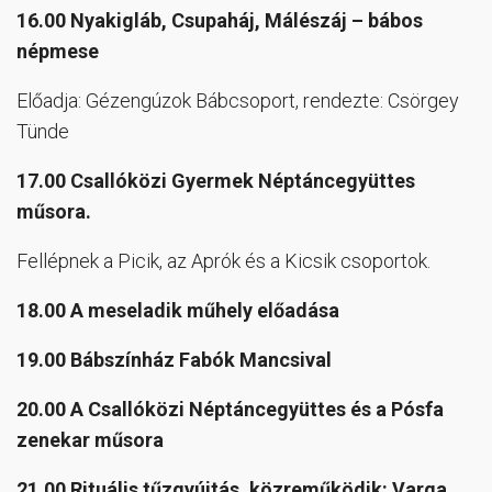
16.00 Nyakigláb, Csupaháj, Málészáj – bábos
népmese
Előadja: Gézengúzok Bábcsoport, rendezte: Csörgey
Tünde
17.00 Csallóközi Gyermek Néptáncegyüttes
műsora.
Fellépnek a Picik, az Aprók és a Kicsik csoportok.
18.00 A meseladik műhely előadása
19.00 Bábszínház Fabók Mancsival
20.00 A Csallóközi Néptáncegyüttes és a Pósfa
zenekar műsora
21.00 Rituális tűzgyújtás, közreműködik: Varga