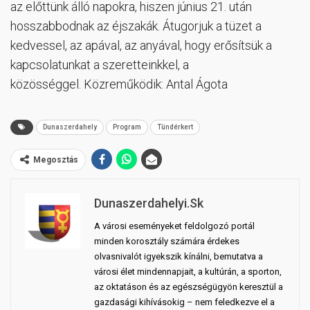
az előttünk álló napokra, hiszen június 21. után
hosszabbodnak az éjszakák. Átugorjuk a tüzet a
kedvessel, az apával, az anyával, hogy erősítsük a
kapcsolatunkat a szeretteinkkel, a
közösséggel. Közreműködik: Antal Ágota
Dunaszerdahely
Program
Tündérkert
Megosztás
Dunaszerdahelyi.sk
A városi eseményeket feldolgozó portál
minden korosztály számára érdekes
olvasnivalót igyekszik kínálni, bemutatva a
városi élet mindennapjait, a kultúrán, a sporton,
az oktatáson és az egészségügyön keresztül a
gazdasági kihívásokig – nem feledkezve el a