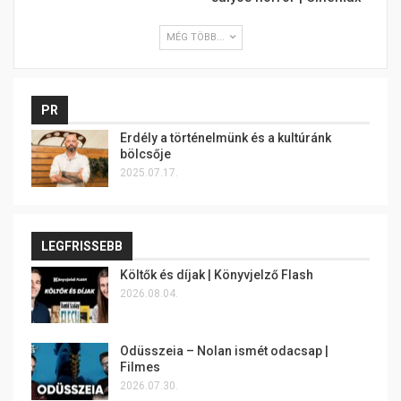
MÉG TÖBB...
PR
Erdély a történelmünk és a kultúránk
bölcsője
2025.07.17.
LEGFRISSEBB
Költők és díjak | Könyvjelző Flash
2026.08.04.
Odüsszeia – Nolan ismét odacsap |
Filmes
2026.07.30.