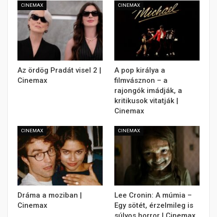
CINEMAX
CINEMAX
Az ördög Pradát visel 2 |
A pop királya a
Cinemax
filmvásznon – a
rajongók imádják, a
kritikusok vitatják |
Cinemax
CINEMAX
CINEMAX
Dráma a moziban |
Lee Cronin: A múmia –
Cinemax
Egy sötét, érzelmileg is
súlyos horror | Cinemax