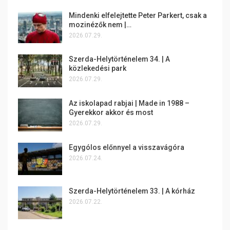
Mindenki elfelejtette Peter Parkert, csak a
mozinézők nem |…
2026.07.29.
Szerda-Helytörténelem 34. | A
közlekedési park
2026.07.29.
Az iskolapad rabjai | Made in 1988 –
Gyerekkor akkor és most
2026.07.29.
Egygólos előnnyel a visszavágóra
2026.07.24.
Szerda-Helytörténelem 33. | A kórház
2026.07.22.