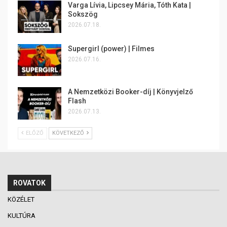
Varga Lívia, Lipcsey Mária, Tóth Kata |
Sokszög
2026.07.18.
Supergirl (power) | Filmes
2026.07.16.
A Nemzetközi Booker-díj | Könyvjelző
Flash
2026.07.13.
ELŐZŐ
KÖVETKEZŐ
ROVATOK
KÖZÉLET
KULTÚRA