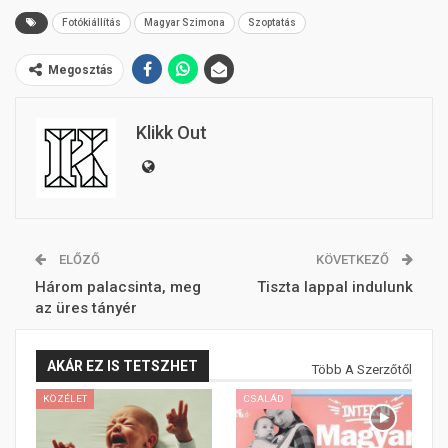
Fotókiállítás
Magyar Szimona
Szoptatás
Megosztás
Klikk Out
ELŐZŐ
KÖVETKEZŐ
Három palacsinta, meg
Tiszta lappal indulunk
az üres tányér
AKÁR EZ IS TETSZHET
Több A Szerzőtől
KÖZÉLET
CSALÁD