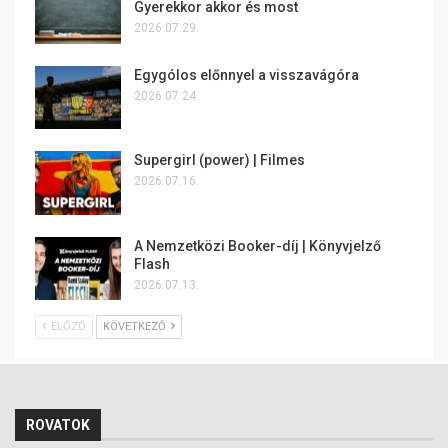
Gyerekkor akkor és most
2026.07.29.
Egygólos előnnyel a visszavágóra
2026.07.24.
Supergirl (power) | Filmes
2026.07.16.
A Nemzetközi Booker-díj | Könyvjelző
Flash
2026.07.13.
ELŐZŐ
KÖVETKEZŐ
ROVATOK