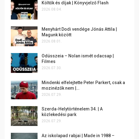
Költők és díjak | Könyvjelző Flash
2026.08.04.
Menyhárt Dodi vendége Jónás Attila |
Magunk között
2026.08.01.
Odüsszeia – Nolan ismét odacsap |
Filmes
2026.07.30.
Mindenki elfelejtette Peter Parkert, csak a
mozinézők nem |…
2026.07.29.
Szerda-Helytörténelem 34. | A
közlekedési park
2026.07.29.
Az iskolapad rabjai | Made in 1988 –