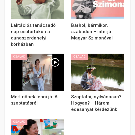
Laktációs tanácsadó
Bárhol, bármikor,
nap csütörtökön a
szabadon – interjú
dunaszerdahelyi
Magyar Szimonával
kórházban
CSALÁD
CSALÁD
Mert nőnek lenni jó: A
Szoptatni, nyilvánosan?
szoptatásról
Hogyan? – Három
édesanyát kérdezünk
CSALÁD