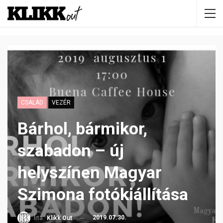
CSALÁD
VEZÉR
Bárhol, bármikor,
szabadon – új
helyszínen Magyar
Szimona fotókiállítása
2019.07.30.
Írta:
Klikk Out