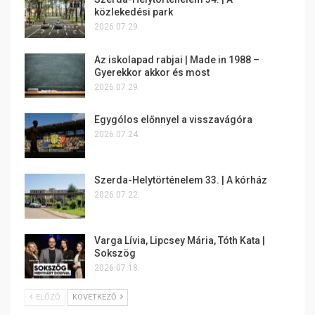
közlekedési park
2026.07.29.
Az iskolapad rabjai | Made in 1988 –
Gyerekkor akkor és most
2026.07.29.
Egygólos előnnyel a visszavágóra
2026.07.24.
Szerda-Helytörténelem 33. | A kórház
2026.07.22.
Varga Lívia, Lipcsey Mária, Tóth Kata |
Sokszög
2026.07.18.
ELŐZŐ
KÖVETKEZŐ