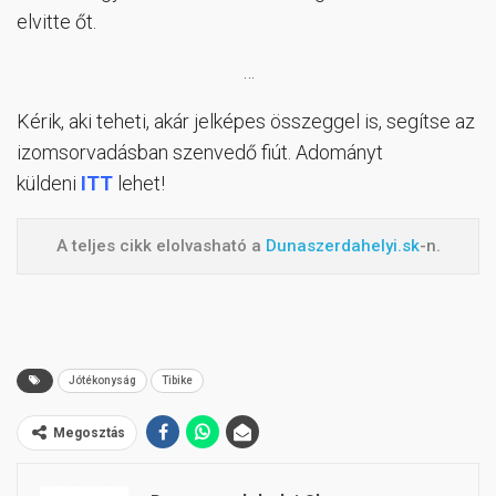
elvitte őt.
…
Kérik, aki teheti, akár jelképes összeggel is, segítse az
izomsorvadásban szenvedő fiút. Adományt
küldeni
ITT
lehet!
A teljes cikk elolvasható a
Dunaszerdahelyi.sk
-n.
Jótékonyság
Tibike
Megosztás