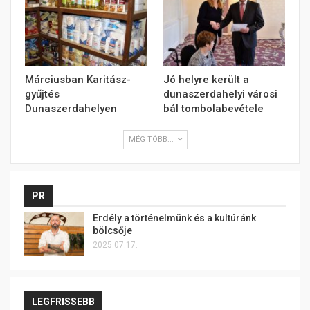
Márciusban Karitász-
Jó helyre került a
gyűjtés
dunaszerdahelyi városi
Dunaszerdahelyen
bál tombolabevétele
MÉG TÖBB...
PR
Erdély a történelmünk és a kultúránk
bölcsője
2025.07.17.
LEGFRISSEBB