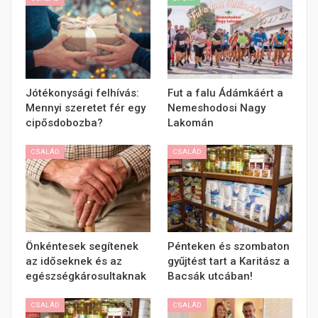
Jótékonysági felhívás:
Fut a falu Ádámkáért a
Mennyi szeretet fér egy
Nemeshodosi Nagy
cipősdobozba?
Lakomán
CSALÁD
CSALÁD
Önkéntesek segítenek
Pénteken és szombaton
az időseknek és az
gyűjtést tart a Karitász a
egészségkárosultaknak
Bacsák utcában!
CSALÁD
CSALÁD