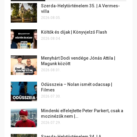
Szerda-Helytörténelem 35. | A Vermes-
villa
2026.08.05.
Költők és díjak | Könyvjelző Flash
2026.08.04.
Menyhárt Dodi vendége Jónás Attila |
Magunk között
2026.08.01.
Odüsszeia – Nolan ismét odacsap |
Filmes
2026.07.30.
Mindenki elfelejtette Peter Parkert, csak a
mozinézők nem |…
2026.07.29.
Szerda-Helytörténelem 34. | A