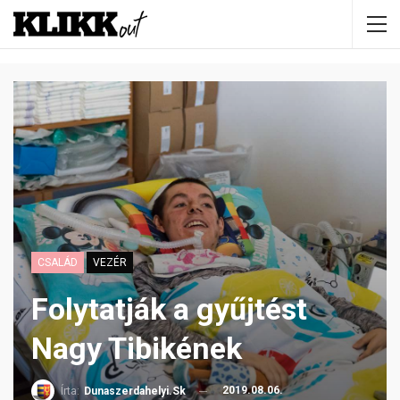
CSALÁD
VEZÉR
Folytatják a gyűjtést
Nagy Tibikének
2019.08.06.
Írta:
Dunaszerdahelyi.sk