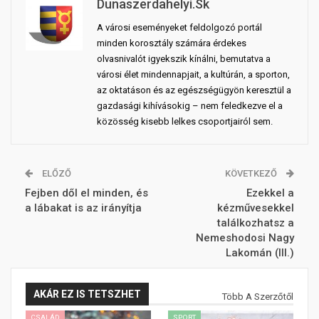
Dunaszerdahelyi.sk
A városi eseményeket feldolgozó portál
minden korosztály számára érdekes
olvasnivalót igyekszik kínálni, bemutatva a
városi élet mindennapjait, a kultúrán, a sporton,
az oktatáson és az egészségügyön keresztül a
gazdasági kihívásokig – nem feledkezve el a
közösség kisebb lelkes csoportjairól sem.
ELŐZŐ
KÖVETKEZŐ
Fejben dől el minden, és
Ezekkel a
a lábakat is az irányítja
kézművesekkel
találkozhatsz a
Nemeshodosi Nagy
Lakomán (III.)
AKÁR EZ IS TETSZHET
Több A Szerzőtől
CSALÁD
SPORT