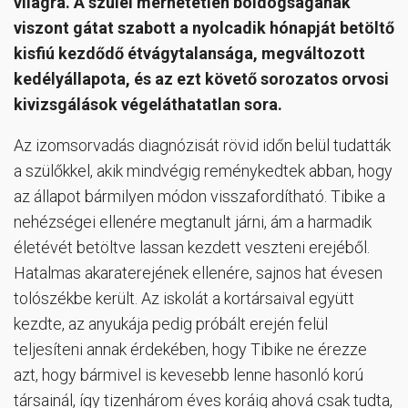
világra. A szülei mérhetetlen boldogságának
viszont gátat szabott a nyolcadik hónapját betöltő
kisfiú kezdődő étvágytalansága, megváltozott
kedélyállapota, és az ezt követő sorozatos orvosi
kivizsgálások végeláthatatlan sora.
Az izomsorvadás diagnózisát rövid időn belül tudatták
a szülőkkel, akik mindvégig reménykedtek abban, hogy
az állapot bármilyen módon visszafordítható. Tibike a
nehézségei ellenére megtanult járni, ám a harmadik
életévét betöltve lassan kezdett veszteni erejéből.
Hatalmas akaraterejének ellenére, sajnos hat évesen
tolószékbe került. Az iskolát a kortársaival együtt
kezdte, az anyukája pedig próbált erején felül
teljesíteni annak érdekében, hogy Tibike ne érezze
azt, hogy bármivel is kevesebb lenne hasonló korú
társainál, így tizenhárom éves koráig ahová csak tudta,