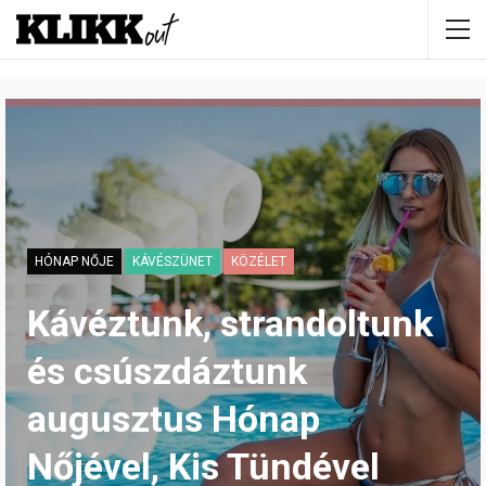
HÓNAP NŐJE
KÁVÉSZÜNET
KÖZÉLET
Kávéztunk, strandoltunk
és csúszdáztunk
augusztus Hónap
Nőjével, Kis Tündével