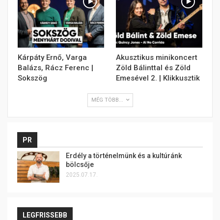
Kárpáty Ernő, Varga
Akusztikus minikoncert
Balázs, Rácz Ferenc |
Zöld Bálinttal és Zöld
Sokszög
Emesével 2. | Klikkusztik
MÉG TÖBB...
PR
Erdély a történelmünk és a kultúránk
bölcsője
2025.07.17.
LEGFRISSEBB