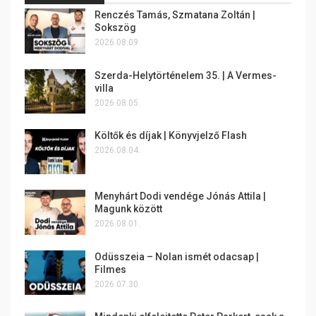
Renczés Tamás, Szmatana Zoltán |
Sokszög
2026.08.09.
Szerda-Helytörténelem 35. | A Vermes-
villa
2026.08.05.
Költők és díjak | Könyvjelző Flash
2026.08.04.
Menyhárt Dodi vendége Jónás Attila |
Magunk között
2026.08.01.
Odüsszeia – Nolan ismét odacsap |
Filmes
2026.07.30.