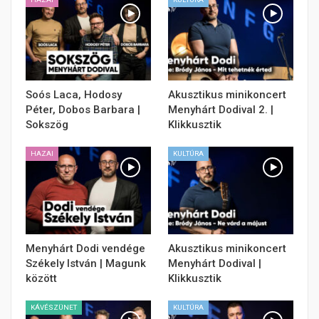
Soós Laca, Hodosy
Akusztikus minikoncert
Péter, Dobos Barbara |
Menyhárt Dodival 2. |
Sokszög
Klikkusztik
HAZAI
KULTÚRA
Menyhárt Dodi vendége
Akusztikus minikoncert
Székely István | Magunk
Menyhárt Dodival |
között
Klikkusztik
KÁVÉSZÜNET
KULTÚRA