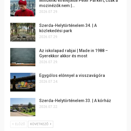
Mindenki elfelejtette Peter Parkert, csak a
mozinézők nem |…
2026.07.29.
Szerda-Helytörténelem 34. | A
közlekedési park
2026.07.29.
Az iskolapad rabjai | Made in 1988 –
Gyerekkor akkor és most
2026.07.29.
Egygólos előnnyel a visszavágóra
2026.07.24.
Szerda-Helytörténelem 33. | A kórház
2026.07.22.
ELŐZŐ
KÖVETKEZŐ