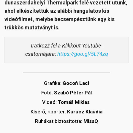
dunaszerdahelyi Thermalpark felé vezetett utunk,
ahol elkészítettük az alábbi hangulatos kis
videófilmet, melybe becsempésztünk egy kis
trükkös mutatványt is.
Iratkozz fel a Klikkout Youtube-
csatornájára:
https://goo.gl/5L74zq
Grafika:
Gocoň Laci
Fotó:
Szabó Péter Pál
Videó:
Tomáš Miklas
Kísérő, riporter:
Kurucz Klaudia
Ruhákat biztosította:
MissQ