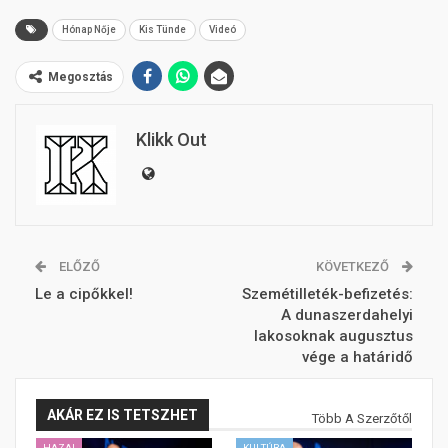
Hónap Nője
Kis Tünde
Videó
Megosztás
Klikk Out
ELŐZŐ
KÖVETKEZŐ
Le a cipőkkel!
Szemétilleték-befizetés:
A dunaszerdahelyi
lakosoknak augusztus
vége a határidő
AKÁR EZ IS TETSZHET
Több A Szerzőtől
HAZAI
KULTÚRA