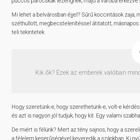
puccos párocskák lézengnek, majd a váróba érkezve 
Mi lehet a belvárosban éjjel? Sűrű koccintások zaja, 
széthullott, megbecstelenítéssel átitatott, másnapos
teli tekintetek.
Kik ők? Ezek az emberek valóban mind 
Hogy szeretünk-e, hogy szerethetünk-e, volt-e kérdés 
és azt is nagyon jól tudjuk, hogy kit. Egy valami szab
De miért is félünk? Mert az tény sajnos, hogy a szer
a félelem keserűségével keveredik a szánkban. Ki nyúj