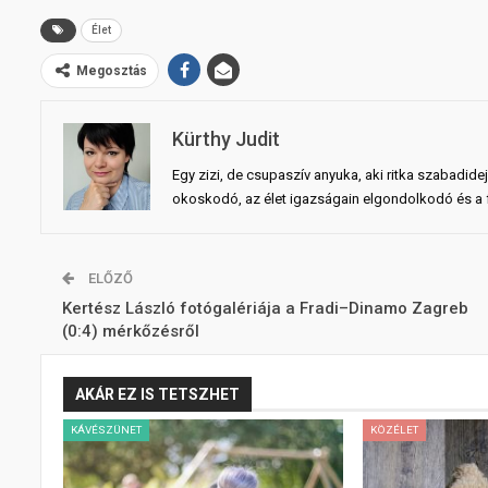
Élet
Megosztás
Kürthy Judit
Egy zizi, de csupaszív anyuka, aki ritka szabadid
okoskodó, az élet igazságain elgondolkodó és a fö
ELŐZŐ
Kertész László fotógalériája a Fradi–Dinamo Zagreb
(0:4) mérkőzésről
AKÁR EZ IS TETSZHET
KÁVÉSZÜNET
KÖZÉLET