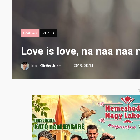
CSALÁD
VEZÉR
Love is love, na naa naa 
2019.08.14.
Írta:
Kürthy Judit
R