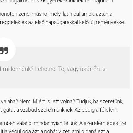
szaladgáló kócos kisgyerekek löknek fel majdnem.
monoton zene, máshol mély, latin dallamok, aztán a
 reggelek és az első napsugarakkal kelő, új reményekkel
mi lennénk? Lehetnél Te, vagy akár Én is.
valaha? Nem. Miért is lett volna? Tudjuk, ha szeretünk,
hat gátat a szabad szerelmünknek. Az pedig a félelem.
elemben valahol mindannyian félünk. A szerelem édes íze
tja végül oda azt a pohár vizet, ami oldaná ezt a