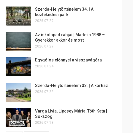
Szerda-Helytörténelem 34. | A
közlekedési park
2026.07.29.
Az iskolapad rabjai | Made in 1988 –
Gyerekkor akkor és most
2026.07.29.
Egygólos előnnyel a visszavágóra
2026.07.24.
Szerda-Helytörténelem 33. | A kórház
2026.07.22.
Varga Lívia, Lipcsey Mária, Tóth Kata |
Sokszög
2026.07.18.