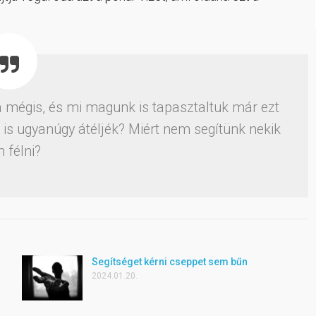
mégis, és mi magunk is tapasztaltuk már ezt
 is ugyanúgy átéljék? Miért nem segítünk nekik
 félni?
Segítséget kérni cseppet sem bűn
2024.01.20.