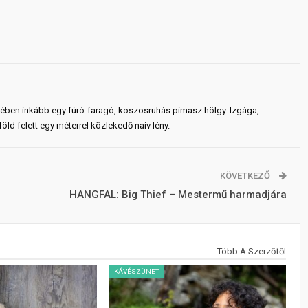
ejében inkább egy fúró-faragó, koszosruhás pimasz hölgy. Izgága,
ld felett egy méterrel közlekedő naiv lény.
KÖVETKEZŐ
HANGFAL: Big Thief – Mestermű harmadjára
Több A Szerzőtől
KÁVÉSZÜNET