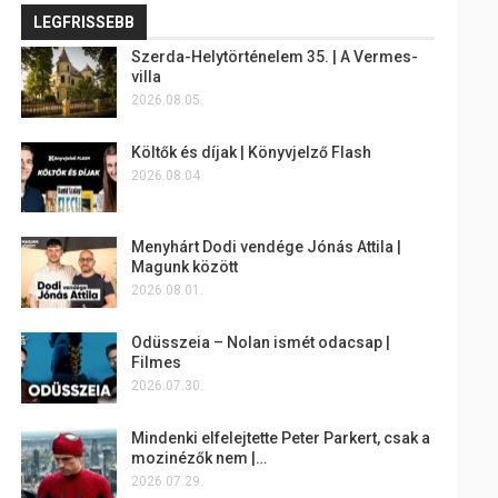
LEGFRISSEBB
Szerda-Helytörténelem 35. | A Vermes-
villa
2026.08.05.
Költők és díjak | Könyvjelző Flash
2026.08.04.
Menyhárt Dodi vendége Jónás Attila |
Magunk között
2026.08.01.
Odüsszeia – Nolan ismét odacsap |
Filmes
2026.07.30.
Mindenki elfelejtette Peter Parkert, csak a
mozinézők nem |…
2026.07.29.