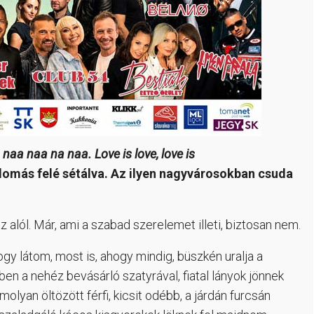
 naa naa na naa. Love is love, love is
más felé sétálva. Az ilyen nagyvárosokban csuda
ez alól. Már, ami a szabad szerelemet illeti, biztosan nem.
gy látom, most is, ahogy mindig, büszkén uralja a
ben a nehéz bevásárló szatyrával, fiatal lányok jönnek
yan öltözött férfi, kicsit odébb, a járdán furcsán