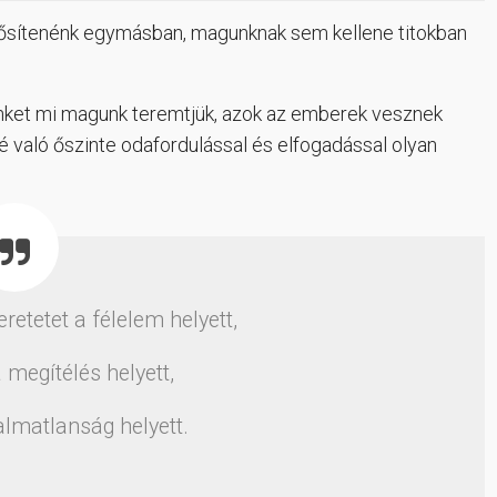
erősítenénk egymásban, magunknak sem kellene titokban
rünket mi magunk teremtjük, azok az emberek vesznek
lé való őszinte odafordulással és elfogadással olyan
retetet a félelem helyett,
 megítélés helyett,
almatlanság helyett.