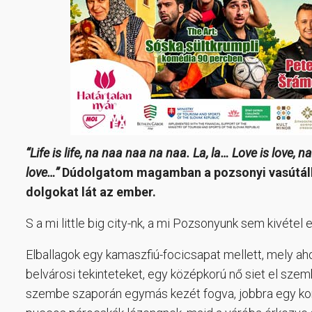
“Life is life, na naa naa na naa. La, la…
Love is love, na
love…”
Dúdolgatom magamban a pozsonyi vasútállo
dolgokat lát az ember.
S a mi little big city-nk, a mi Pozsonyunk sem kivétel 
Elballagok egy kamaszfiú-focicsapat mellett, mely aho
belvárosi tekinteteket, egy középkorú nő siet el szem
szembe szaporán egymás kezét fogva, jobbra egy komol