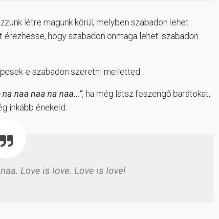
ozzunk létre magunk körül, melyben szabadon lehet
 azt érezhesse, hogy szabadon önmaga lehet: szabadon
pesek-e szabadon szeretni melletted.
ve na naa naa na naa…”
, ha még látsz feszengő barátokat,
ég inkább énekeld:
naa. Love is love. Love is love!