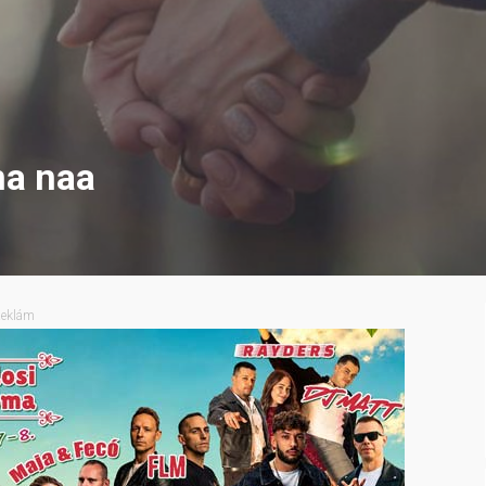
na naa
eklám