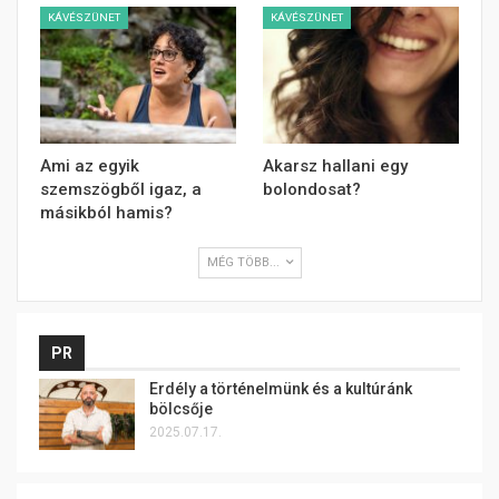
KÁVÉSZÜNET
KÁVÉSZÜNET
Ami az egyik
Akarsz hallani egy
szemszögből igaz, a
bolondosat?
másikból hamis?
MÉG TÖBB...
PR
Erdély a történelmünk és a kultúránk
bölcsője
2025.07.17.