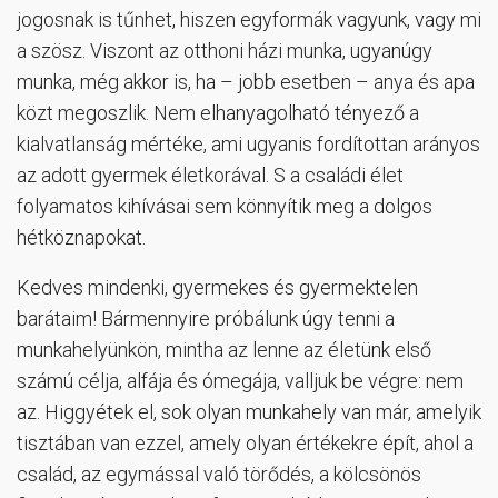
jogosnak is tűnhet, hiszen egyformák vagyunk, vagy mi
a szösz. Viszont az otthoni házi munka, ugyanúgy
munka, még akkor is, ha – jobb esetben – anya és apa
közt megoszlik. Nem elhanyagolható tényező a
kialvatlanság mértéke, ami ugyanis fordítottan arányos
az adott gyermek életkorával. S a családi élet
folyamatos kihívásai sem könnyítik meg a dolgos
hétköznapokat.
Kedves mindenki, gyermekes és gyermektelen
barátaim! Bármennyire próbálunk úgy tenni a
munkahelyünkön, mintha az lenne az életünk első
számú célja, alfája és ómegája, valljuk be végre: nem
az. Higgyétek el, sok olyan munkahely van már, amelyik
tisztában van ezzel, amely olyan értékekre épít, ahol a
család, az egymással való törődés, a kölcsönös