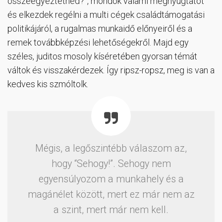
összeegyeztetned?”, mondok valami megnyugtatót
és elkezdek regélni a multi cégek családtámogatási
politikájáról, a rugalmas munkaidő előnyeiről és a
remek továbbképzési lehetőségekről. Majd egy
széles, juditos mosoly kíséretében gyorsan témát
váltok és visszakérdezek. Így ripsz-ropsz, meg is van a
kedves kis szmóltolk.
Mégis, a legőszintébb válaszom az,
hogy “Sehogy!”. Sehogy nem
egyensúlyozom a munkahely és a
magánélet között, mert ez már nem az
a szint, mert már nem kell.