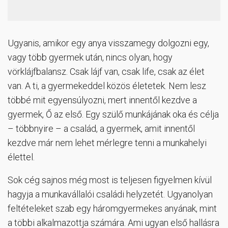
Ugyanis, amikor egy anya visszamegy dolgozni egy,
vagy több gyermek után, nincs olyan, hogy
vörklájfbalansz. Csak lájf van, csak life, csak az élet
van. A ti, a gyermekeddel közös életetek. Nem lesz
többé mit egyensúlyozni, mert innentől kezdve a
gyermek, Ő az első. Egy szülő munkájának oka és célja
– többnyire – a család, a gyermek, amit innentől
kezdve már nem lehet mérlegre tenni a munkahelyi
élettel.
Sok cég sajnos még most is teljesen figyelmen kívül
hagyja a munkavállalói családi helyzetét. Ugyanolyan
feltételeket szab egy háromgyermekes anyának, mint
a többi alkalmazottja számára. Ami ugyan első hallásra