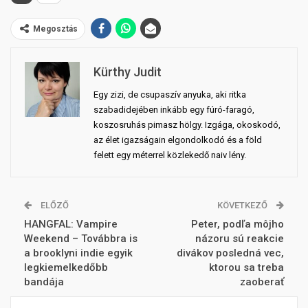
Megosztás
Kürthy Judit
Egy zizi, de csupaszív anyuka, aki ritka
szabadidejében inkább egy fúró-faragó,
koszosruhás pimasz hölgy. Izgága, okoskodó,
az élet igazságain elgondolkodó és a föld
felett egy méterrel közlekedő naiv lény.
ELŐZŐ
KÖVETKEZŐ
HANGFAL: Vampire
Peter, podľa môjho
Weekend – Továbbra is
názoru sú reakcie
a brooklyni indie egyik
divákov posledná vec,
legkiemelkedőbb
ktorou sa treba
bandája
zaoberať