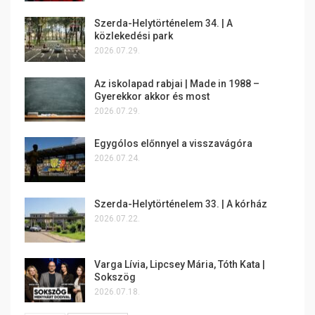
Szerda-Helytörténelem 34. | A
közlekedési park
2026.07.29.
Az iskolapad rabjai | Made in 1988 –
Gyerekkor akkor és most
2026.07.29.
Egygólos előnnyel a visszavágóra
2026.07.24.
Szerda-Helytörténelem 33. | A kórház
2026.07.22.
Varga Lívia, Lipcsey Mária, Tóth Kata |
Sokszög
2026.07.18.