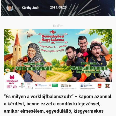
2019.08.20.
Írta:
Kürthy Judit
Reklám
“És milyen a vörklájfbalanszod?” – kapom azonnal
a kérdést, benne ezzel a csodás kifejezéssel,
amikor elmesélem, egyedülálló, kisgyermekes