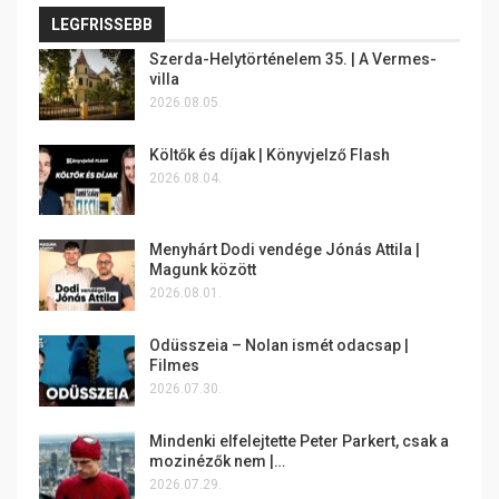
LEGFRISSEBB
Szerda-Helytörténelem 35. | A Vermes-
villa
2026.08.05.
Költők és díjak | Könyvjelző Flash
2026.08.04.
Menyhárt Dodi vendége Jónás Attila |
Magunk között
2026.08.01.
Odüsszeia – Nolan ismét odacsap |
Filmes
2026.07.30.
Mindenki elfelejtette Peter Parkert, csak a
mozinézők nem |…
2026.07.29.