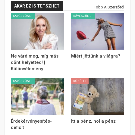
AKÁR EZ IS TETSZHET
Több A Szerzőtől
KÁVÉSZÜNET
KÁVÉSZÜNET
Ne várd meg, míg más
Miért jöttünk a világra?
dönt helyetted! |
Különvélemény
KÁVÉSZÜNET
KÖZÉLET
Érdekérvényesítés-
Itt a pénz, hol a pénz
deficit