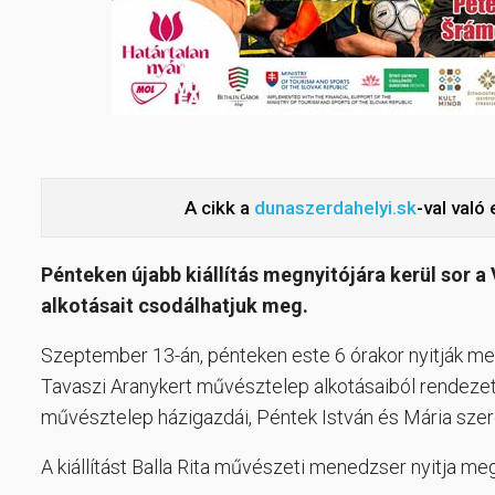
A cikk a
dunaszerdahelyi.sk
-val való
Pénteken újabb kiállítás megnyitójára kerül sor a
alkotásait csodálhatjuk meg.
Szeptember 13-án, pénteken este 6 órakor nyitják me
Tavaszi Aranykert művésztelep alkotásaiból rendezett 
művésztelep házigazdái, Péntek István és Mária szere
A kiállítást Balla Rita művészeti menedzser nyitja meg