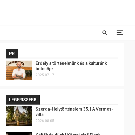
PR
Erdély a történelmünk és a kultúránk
bölcsője
2025.07.17.
LEGFRISSEBB
Szerda-Helytörténelem 35. | A Vermes-
villa
2026.08.05.
Költők és díjak | Könyvjelző Flash