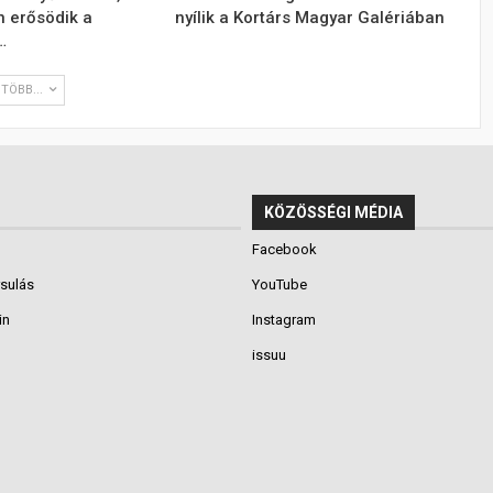
n erősödik a
nyílik a Kortárs Magyar Galériában
…
TÖBB...
KÖZÖSSÉGI MÉDIA
Facebook
rsulás
YouTube
in
Instagram
issuu