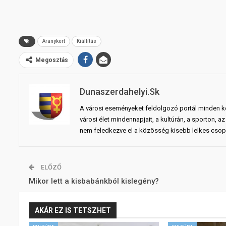
Aranykert
Kiállítás
Megosztás
Dunaszerdahelyi.sk
A városi eseményeket feldolgozó portál minden ko
városi élet mindennapjait, a kultúrán, a sporton,
nem feledkezve el a közösség kisebb lelkes csopo
ELŐZŐ
Mikor lett a kisbabánkból kislegény?
AKÁR EZ IS TETSZHET