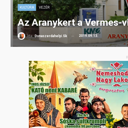
KULTÚRA
VEZÉR
Az Aranykert a Vermes-v
2019.09.13.
Írta:
Dunaszerdahelyi.sk
R