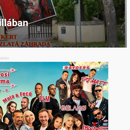
illában
eklám