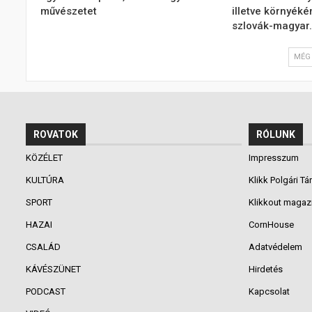
művészetet
illetve környéké
szlovák-magyar
MÉG 
ROVATOK
RÓLUNK
KÖZÉLET
Impresszum
KULTÚRA
Klikk Polgári Tá
SPORT
Klikkout magaz
HAZAI
CornHouse
CSALÁD
Adatvédelem
KÁVÉSZÜNET
Hirdetés
PODCAST
Kapcsolat