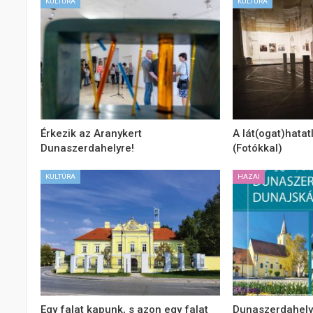
KULTÚRA
KULTÚRA
Érkezik az Aranykert
A lát(ogat)hatatl
Dunaszerdahelyre!
(Fotókkal)
KULTÚRA
HAZAI
Egy falat kapunk, s azon egy falat
Dunaszerdahely 