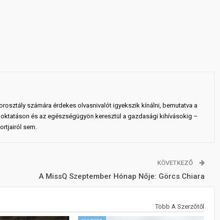
rosztály számára érdekes olvasnivalót igyekszik kínálni, bemutatva a
 az oktatáson és az egészségügyön keresztül a gazdasági kihívásokig –
rtjairól sem.
KÖVETKEZŐ
A MissQ Szeptember Hónap Nője: Görcs Chiara
Több A Szerzőtől