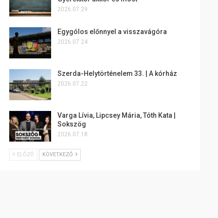
2026.07.29.
Egygólos előnnyel a visszavágóra
2026.07.24.
Szerda-Helytörténelem 33. | A kórház
2026.07.22.
Varga Lívia, Lipcsey Mária, Tóth Kata |
Sokszög
2026.07.18.
ELŐZŐ
KÖVETKEZŐ