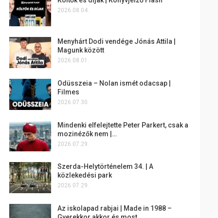
2026.08.04.
Menyhárt Dodi vendége Jónás Attila |
Magunk között
2026.08.01.
Odüsszeia – Nolan ismét odacsap |
Filmes
2026.07.30.
Mindenki elfelejtette Peter Parkert, csak a
mozinézők nem |…
2026.07.29.
Szerda-Helytörténelem 34. | A
közlekedési park
2026.07.29.
Az iskolapad rabjai | Made in 1988 –
Gyerekkor akkor és most