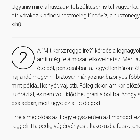
Ugyanis mire a huszadik felszólításon is túl vagyunk,
ott várakozik a fincsi testmeleg fürdővíz, a huszonegye
kihűl.
A “Mit kérsz reggelire?” kérdés a legnagyo
2
amit még félálmosan elkövethetsz. Mert a
ételből, pontosabban az egyetlen három ét
hajlandó megenni, biztosan hiányoznak bizonyos főbb
mint például kenyér, vaj, stb. Főleg akkor, amikor előz
túlóráztál, és nem volt időd beugrani a boltba. Ahogy
családban, mert ugye ez a Te dolgod.
Erre a megoldás az, hogy egyszerűen azt mondod: ez 
reggeli. Ha pedig végérvényes tiltakozásba futsz, jöhet 