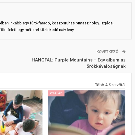
ejében inkább egy fúró-faragó, koszosruhás pimasz hölgy. Izgága,
ld felett egy méterrel közlekedő naiv lény.
KÖVETKEZŐ
HANGFAL: Purple Mountains – Egy album az
örökkévalóságnak
Több A Szerzőtől
CSALÁD