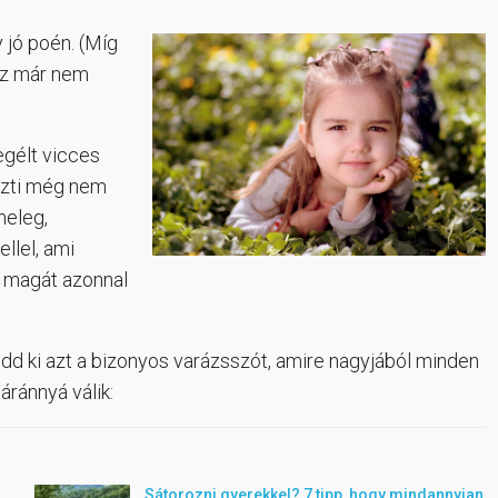
 jó poén. (Míg
 ez már nem
egélt vicces
iszti még nem
meleg,
llel, ami
i magát azonnal
ondd ki azt a bizonyos varázsszót, amire nagyjából minden
ránnyá válik:
Sátorozni gyerekkel? 7 tipp, hogy mindannyian