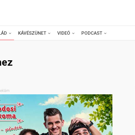
LÁD
KÁVÉSZÜNET
VIDEÓ
PODCAST
hez
eklám