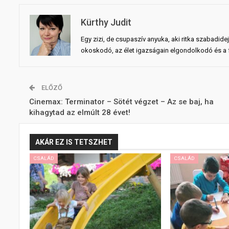
Kürthy Judit
Egy zizi, de csupaszív anyuka, aki ritka szabadid
okoskodó, az élet igazságain elgondolkodó és a fö
ELŐZŐ
Cinemax: Terminator – Sötét végzet – Az se baj, ha
kihagytad az elmúlt 28 évet!
AKÁR EZ IS TETSZHET
CSALÁD
CSALÁD