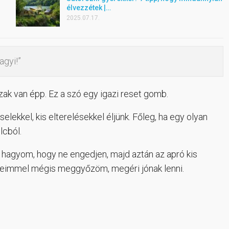
élvezzétek |…
2025.07.17.
agyi!”
pszak van épp. Ez a szó egy igazi reset gomb.
ekkel, kis elterelésekkel éljünk. Főleg, ha egy olyan
lcból.
hagyom, hogy ne engedjen, majd aztán az apró kis
eimmel mégis meggyőzöm, megéri jónak lenni.