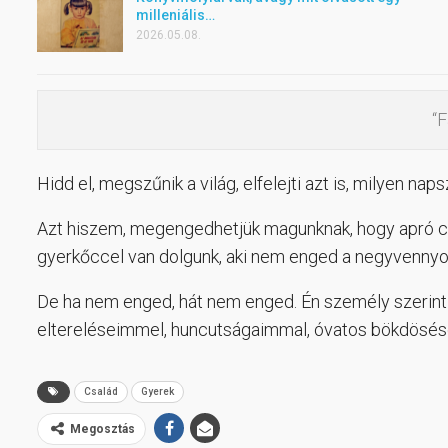
milleniális…
2026.05.08.
“F
Hidd el, megszűnik a világ, elfelejti azt is, milyen na
Azt hiszem, megengedhetjük magunknak, hogy apró csel
gyerkőccel van dolgunk, aki nem enged a negyvennyo
De ha nem enged, hát nem enged. Én személy szerint 
eltereléseimmel, huncutságaimmal, óvatos bökdösés
Család
Gyerek
Megosztás