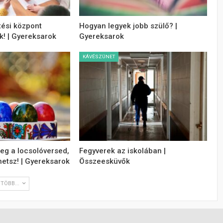
ési központ
Hogyan legyek jobb szülő? |
k! | Gyereksarok
Gyereksarok
KÁVÉSZÜNET
g a locsolóversed,
Fegyverek az iskolában |
hetsz! | Gyereksarok
Összeesküvők
TÖBB...