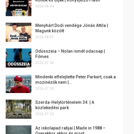
2026.08.04.
Menyhárt Dodi vendége Jónás Attila |
Magunk között
2026.08.01.
Odüsszeia – Nolan ismét odacsap |
Filmes
2026.07.30.
Mindenki elfelejtette Peter Parkert, csak a
mozinézők nem |…
2026.07.29.
Szerda-Helytörténelem 34. | A
közlekedési park
2026.07.29.
Az iskolapad rabjai | Made in 1988 –
Gyerekkor akkor és most