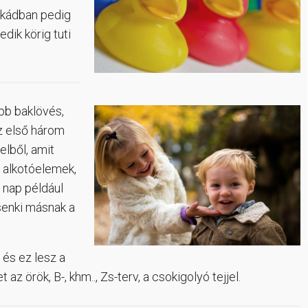
a kádban pedig
dik körig tuti
bb baklövés,
z első három
elből, amit
 alkotóelemek,
ő nap például
 senki másnak a
és ez lesz a
az örök, B-, khm.., Zs-terv, a csokigolyó tejjel.