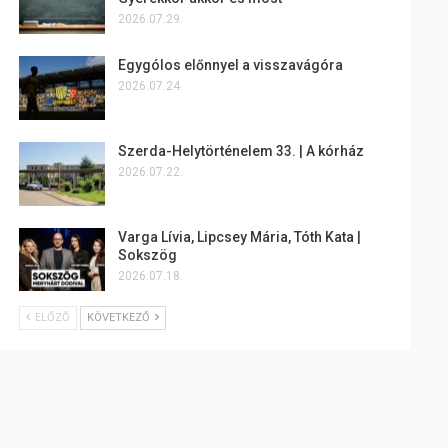
2026.07.29.
Egygólos előnnyel a visszavágóra
2026.07.24.
Szerda-Helytörténelem 33. | A kórház
2026.07.22.
Varga Lívia, Lipcsey Mária, Tóth Kata |
Sokszög
2026.07.18.
ELŐZŐ
KÖVETKEZŐ