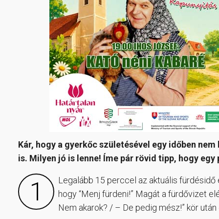
Kár, hogy a gyerkőc születésével egy időben nem 
is. Milyen jó is lenne! Íme pár rövid tipp, hogy e
Legalább 15 perccel az aktuális fürdésidő e
1
hogy “Menj fürdeni!” Magát a fürdővizet elé
Nem akarok? / – De pedig mész!” kör után e