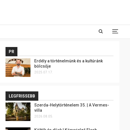
PR
Erdély a történelmünk és a kultúránk
bölcsője
2025.07.17.
LEGFRISSEBB
Szerda-Helytörténelem 35. | A Vermes-
villa
2026.08.05.
Költők és díjak | Könyvjelző Flash