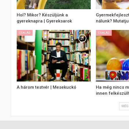
Hol? Mikor? Készüljünk a
Gyermekfejleszt
gyereknapra | Gyereksarok
nálunk? Mutatju
CSALÁD
CSALÁD
A három testvér | Mesekuckó
Ha még nincs me
innen felkészül
MÉG 