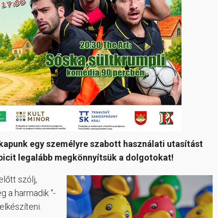
kapunk egy személyre szabott használati utasítást
gy picit legalább megkönnyítsük a dolgotokat!
lőtt szólj,
g a harmadik “-
lkészíteni.