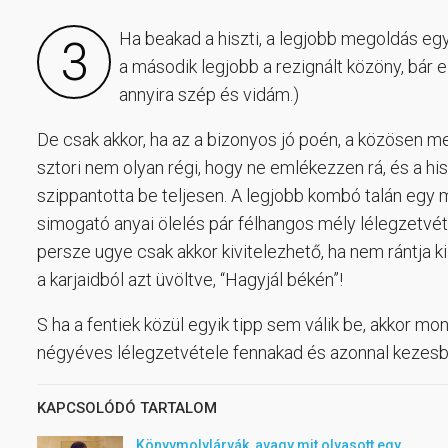
Ha beakad a hiszti, a legjobb megoldás egy
3
a második legjobb a rezignált közöny, bár
annyira szép és vidám.)
De csak akkor, ha az a bizonyos jó poén, a közösen m
sztori nem olyan régi, hogy ne emlékezzen rá, és a h
szippantotta be teljesen. A legjobb kombó talán egy 
simogató anyai ölelés pár félhangos mély lélegzetvéte
persze ugye csak akkor kivitelezhető, ha nem rántja k
a karjaidból azt üvöltve, “Hagyjál békén”!
S ha a fentiek közül egyik tipp sem válik be, akkor m
négyéves lélegzetvétele fennakad és azonnal kezesbá
KAPCSOLÓDÓ TARTALOM
Könyvmolylárvák, avagy mit olvasott egy