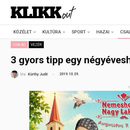
KÖZÉLET
KULTÚRA
SPORT
HAZAI
CSA
CSALÁD
VEZÉR
3 gyors tipp egy négyéves
2019.10.29.
Írta:
Kürthy Judit
R