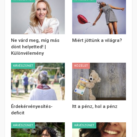
Ne várd meg, míg más
Miért jöttünk a világra?
dönt helyetted! |
Különvélemény
KÁVÉSZÜNET
KÖZÉLET
Érdekérvényesítés-
Itt a pénz, hol a pénz
deficit
KÁVÉSZÜNET
KÁVÉSZÜNET