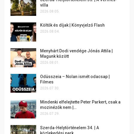
villa
2026.08.05.
Költők és díjak | Könyvjelző Flash
2026.08.04.
Menyhárt Dodi vendége Jónás Attila |
Magunk között
2026.08.01.
Odüsszeia – Nolan ismét odacsap |
Filmes
2026.07.30.
Mindenki elfelejtette Peter Parkert, csak a
mozinézők nem |…
2026.07.29.
Szerda-Helytörténelem 34. | A
közlekedési park