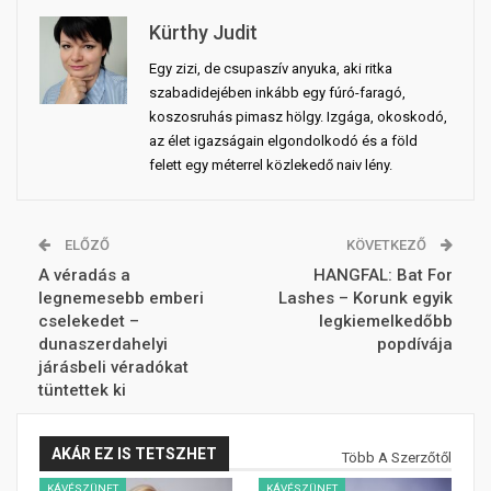
Kürthy Judit
Egy zizi, de csupaszív anyuka, aki ritka
szabadidejében inkább egy fúró-faragó,
koszosruhás pimasz hölgy. Izgága, okoskodó,
az élet igazságain elgondolkodó és a föld
felett egy méterrel közlekedő naiv lény.
ELŐZŐ
KÖVETKEZŐ
A véradás a
HANGFAL: Bat For
legnemesebb emberi
Lashes – Korunk egyik
cselekedet –
legkiemelkedőbb
dunaszerdahelyi
popdívája
járásbeli véradókat
tüntettek ki
AKÁR EZ IS TETSZHET
Több A Szerzőtől
KÁVÉSZÜNET
KÁVÉSZÜNET