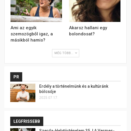
Ami az egyik
Akarsz hallani egy
szemszögből igaz, a
bolondosat?
másikból hamis?
MÉG TÖBB...
PR
Erdély a történelmünk és a kultúránk
bölcsője
2025.07.17.
LEGFRISSEBB
Szerda-Helytörténelem 35. | A Vermes-