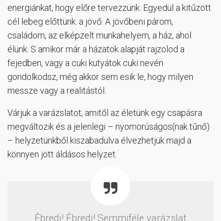
energiánkat, hogy előre tervezzünk. Egyedül a kitűzött
cél lebeg előttünk: a jövő. A jövőbeni párom,
családom, az elképzelt munkahelyem, a ház, ahol
élünk. S amikor már a házatok alapját rajzolod a
fejedben, vagy a cuki kutyátok cuki nevén
gondolkodsz, még akkor sem esik le, hogy milyen
messze vagy a realitástól.
Várjuk a varázslatot, amitől az életünk egy csapásra
megváltozik és a jelenlegi – nyomorúságos(nak tűnő)
– helyzetünkből kiszabadulva élvezhetjük majd a
könnyen jött áldásos helyzet.
Ébredj! Ébredj! Semmiféle varázslat