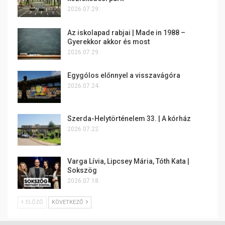
2026.07.29.
Az iskolapad rabjai | Made in 1988 –
Gyerekkor akkor és most
2026.07.29.
Egygólos előnnyel a visszavágóra
2026.07.24.
Szerda-Helytörténelem 33. | A kórház
2026.07.22.
Varga Lívia, Lipcsey Mária, Tóth Kata |
Sokszög
2026.07.18.
ELŐZŐ
KÖVETKEZŐ