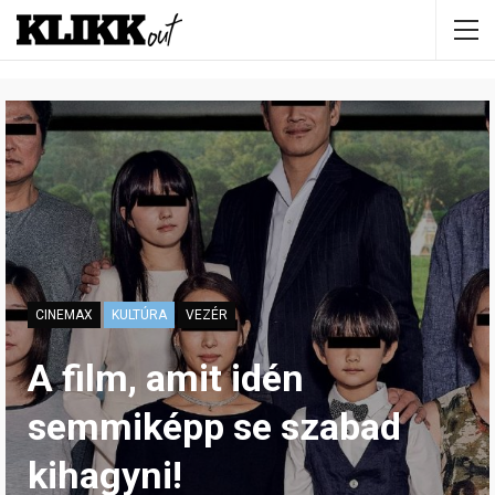
CINEMAX
KULTÚRA
VEZÉR
A film, amit idén
semmiképp se szabad
kihagyni!