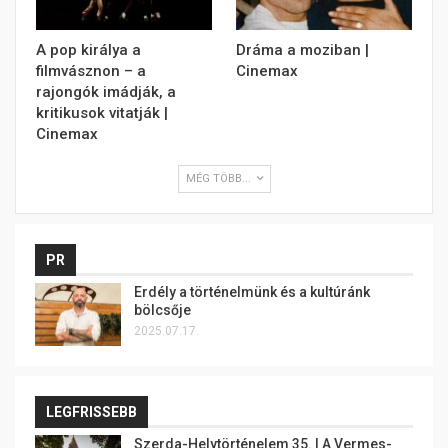
A pop királya a
Dráma a moziban |
filmvásznon – a
Cinemax
rajongók imádják, a
kritikusok vitatják |
Cinemax
MÉG TÖBB...
PR
Erdély a történelmünk és a kultúránk
bölcsője
2025.07.17.
LEGFRISSEBB
Szerda-Helytörténelem 35. | A Vermes-