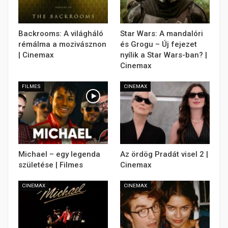
Backrooms: A világháló
Star Wars: A mandalóri
rémálma a mozivásznon
és Grogu – Új fejezet
| Cinemax
nyílik a Star Wars-ban? |
Cinemax
FILMES
CINEMAX
Michael – egy legenda
Az ördög Pradát visel 2 |
születése | Filmes
Cinemax
CINEMAX
CINEMAX