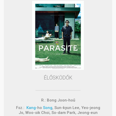
ÉLŐSKÖDŐK
R.: Bong Joon-hoű
Fsz.:
Kang-
ho
Song
, Sun-kyun Lee, Yeo-jeong
Jo, Woo-sik Choi, So-dam Park, Jeong-eun