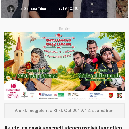
2019.12.10.
Írta:
Szilvási Tibor
Reklám
A cikk megjelent a Klikk Out 2019/12. számában.
Az idei év egyik ünnepelt idegen nyelvű független