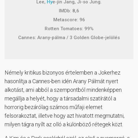
Lee,
Hy
e-jin Jang, Ji-so Jung.
IMDb: 8,6
Metascore: 96
Rotten Tomatoes: 99%
Cannes: Arany-pálma / 3 Golden Globe-jelölés
Némely kritikus bizonyos értelemben a Jokerhez
hasonlítja a Cannes-ben idén Arany Pálmát nyert
alkotást, ami abból a szempontból mindenképpen
megállja a helyét, hogy a társadalmi szatírától a
horrorig bezárólag számos műfaji elemet
felsorakoztat, illetve hogy azt hivatott megmutatni,
milyen tágra nyílt az olló a különböző rétegek közt.