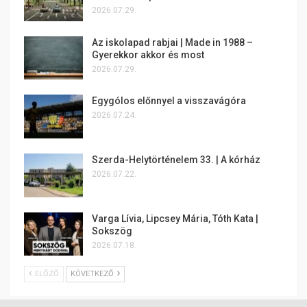
2026.07.29.
Az iskolapad rabjai | Made in 1988 –
Gyerekkor akkor és most
2026.07.29.
Egygólos előnnyel a visszavágóra
2026.07.24.
Szerda-Helytörténelem 33. | A kórház
2026.07.22.
Varga Lívia, Lipcsey Mária, Tóth Kata |
Sokszög
2026.07.18.
ELŐZŐ
KÖVETKEZŐ