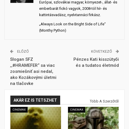
Európai, szlovákiai magyar, környezet-, állat- és
emberbarát fickó vagyok, 2008-tól hír- és
kattintásvadász, nyelvtannáci firkász.
„Always Look on the Bright Side of Life“
(Monthy Python)
ELŐZŐ
KÖVETKEZŐ
Slogan SFZ
Pénzes Kati kisszütyői
,,#HRAMEFER“ sa viac
és a tudatos életmód
zosmiešniť asi nedal,
ako Kozákovými úletmi
na tlačovke
AKÁR EZ IS TETSZHET
Több A Szerzőtől
CINEMAX
CINEMAX