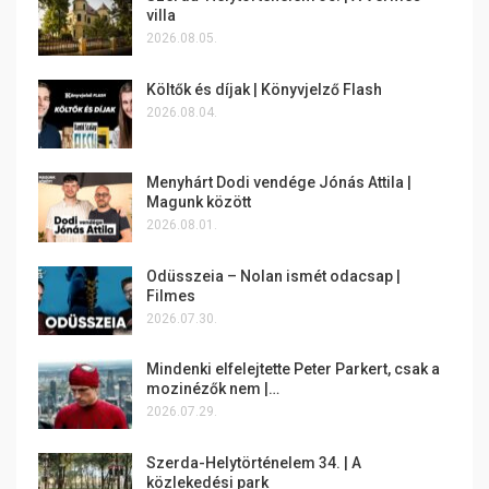
villa
2026.08.05.
Költők és díjak | Könyvjelző Flash
2026.08.04.
Menyhárt Dodi vendége Jónás Attila |
Magunk között
2026.08.01.
Odüsszeia – Nolan ismét odacsap |
Filmes
2026.07.30.
Mindenki elfelejtette Peter Parkert, csak a
mozinézők nem |…
2026.07.29.
Szerda-Helytörténelem 34. | A
közlekedési park