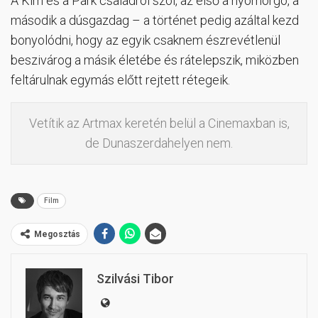
A Kim és a Park családról szól, az első a nyomorgó, a
második a dúsgazdag – a történet pedig azáltal kezd
bonyolódni, hogy az egyik csaknem észrevétlenül
beszivárog a másik életébe és rátelepszik, miközben
feltárulnak egymás előtt rejtett rétegeik.
Vetítik az Artmax keretén belül a Cinemaxban is,
de Dunaszerdahelyen nem.
Film
Megosztás
Szilvási Tibor