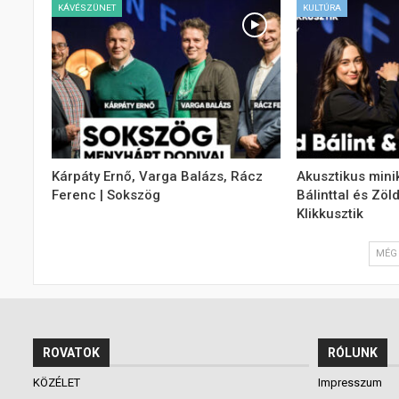
KÁVÉSZÜNET
KULTÚRA
Kárpáty Ernő, Varga Balázs, Rácz
Akusztikus mini
Ferenc | Sokszög
Bálinttal és Zöl
Klikkusztik
MÉG 
ROVATOK
RÓLUNK
KÖZÉLET
Impresszum