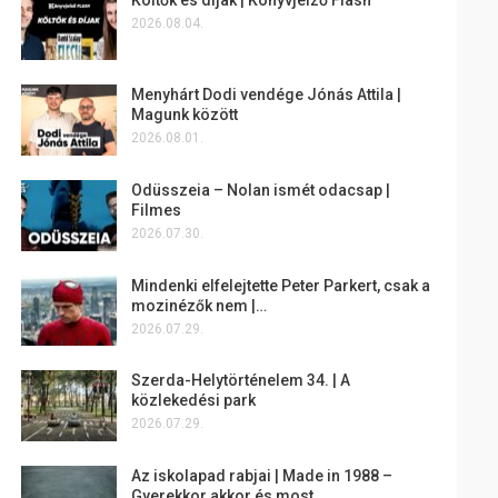
2026.08.04.
Menyhárt Dodi vendége Jónás Attila |
Magunk között
2026.08.01.
Odüsszeia – Nolan ismét odacsap |
Filmes
2026.07.30.
Mindenki elfelejtette Peter Parkert, csak a
mozinézők nem |…
2026.07.29.
Szerda-Helytörténelem 34. | A
közlekedési park
2026.07.29.
Az iskolapad rabjai | Made in 1988 –
Gyerekkor akkor és most