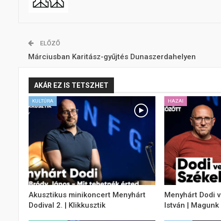
ELŐZŐ
Márciusban Karitász-gyűjtés Dunaszerdahelyen
AKÁR EZ IS TETSZHET
KULTÚRA
HAZAI
Akusztikus minikoncert Menyhárt
Menyhárt Dodi 
Dodival 2. | Klikkusztik
István | Magunk