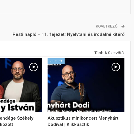
KÖVETKEZŐ
Pesti napló – 11. fejezet: Nyelvtani és irodalmi kitérő
Több A Szerzőtől
KULTÚRA
vendége Székely
Akusztikus minikoncert Menyhárt
 között
Dodival | Klikkusztik