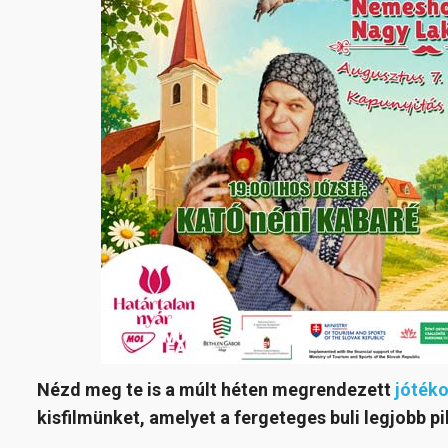
Nézd meg te is a múlt héten megrendezett
jótéko
kisfilmünket, amelyet a fergeteges buli legjobb p