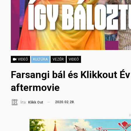
VIDEÓ
KULTÚRA
VEZÉR
VIDEÓ
Farsangi bál és Klikkout É
aftermovie
2020.02.28.
Írta:
Klikk Out
R