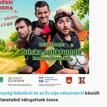
nysági bálunkról és az Év nője választásról
készült
illanataiból válogattunk össze.