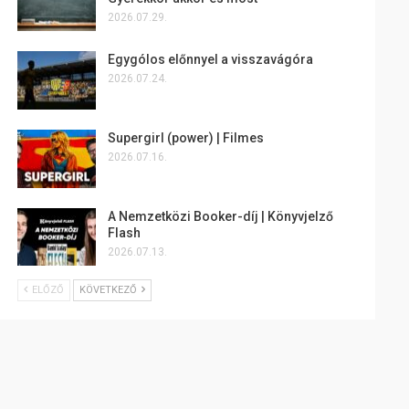
2026.07.29.
Egygólos előnnyel a visszavágóra
2026.07.24.
Supergirl (power) | Filmes
2026.07.16.
A Nemzetközi Booker-díj | Könyvjelző
Flash
2026.07.13.
ELŐZŐ
KÖVETKEZŐ