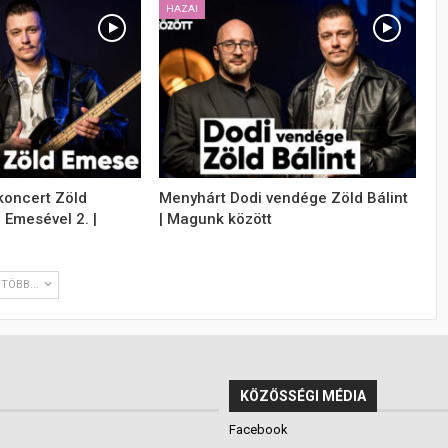
HAZAI
koncert Zöld
Menyhárt Dodi vendége Zöld Bálint
d Emesével 2. |
| Magunk között
TÖBB...
KÖZÖSSÉGI MÉDIA
Facebook