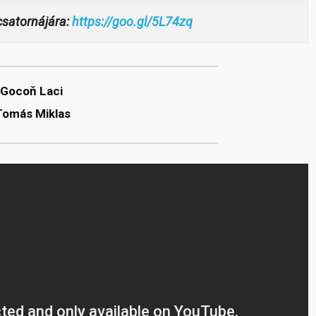
-csatornájára:
https://goo.gl/5L74zq
Gocoň Laci
Tomás Miklas