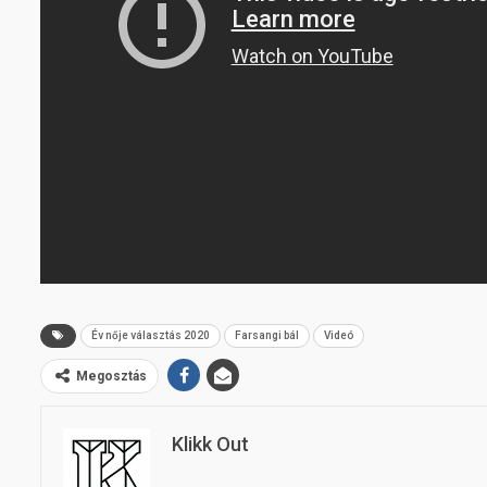
Év nője választás 2020
Farsangi bál
Videó
Megosztás
Klikk Out