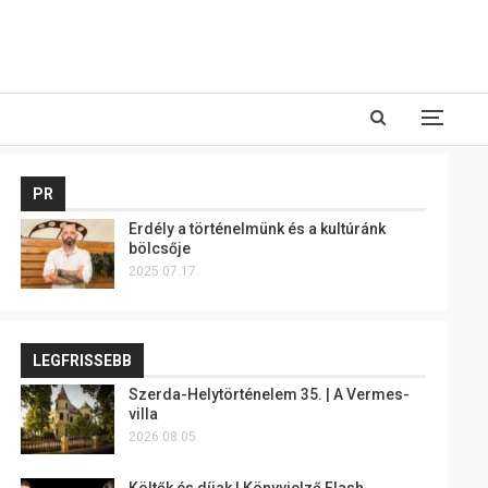
PR
Erdély a történelmünk és a kultúránk
bölcsője
2025.07.17.
LEGFRISSEBB
Szerda-Helytörténelem 35. | A Vermes-
villa
2026.08.05.
Költők és díjak | Könyvjelző Flash