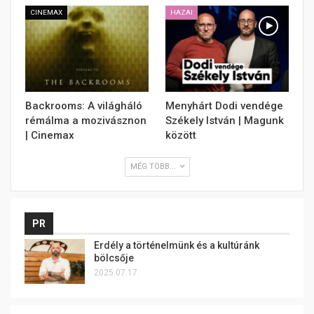
CINEMAX
HAZAI
Backrooms: A világháló
Menyhárt Dodi vendége
rémálma a mozivásznon
Székely István | Magunk
| Cinemax
között
MÉG TÖBB...
PR
Erdély a történelmünk és a kultúránk
bölcsője
2025.07.17.