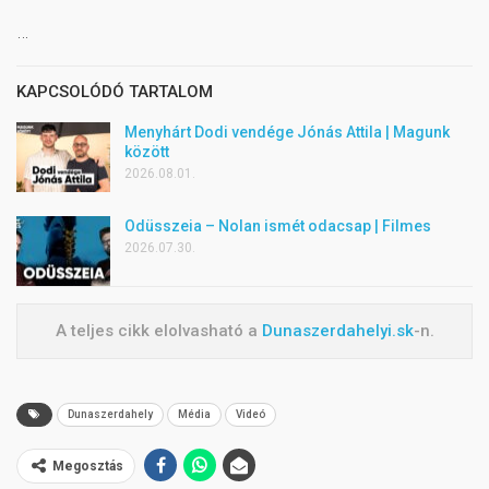
…
KAPCSOLÓDÓ TARTALOM
Menyhárt Dodi vendége Jónás Attila | Magunk
között
2026.08.01.
Odüsszeia – Nolan ismét odacsap | Filmes
2026.07.30.
A teljes cikk elolvasható a
Dunaszerdahelyi.sk
-n.
Dunaszerdahely
Média
Videó
Megosztás