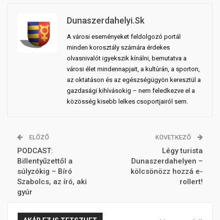
Dunaszerdahelyi.sk
A városi eseményeket feldolgozó portál
minden korosztály számára érdekes
olvasnivalót igyekszik kínálni, bemutatva a
városi élet mindennapjait, a kultúrán, a sporton,
az oktatáson és az egészségügyön keresztül a
gazdasági kihívásokig – nem feledkezve el a
közösség kisebb lelkes csoportjairól sem.
ELŐZŐ
KÖVETKEZŐ
PODCAST:
Légy turista
Billentyűzettől a
Dunaszerdahelyen –
súlyzókig – Bíró
kölcsönözz hozzá e-
Szabolcs, az író, aki
rollert!
gyúr