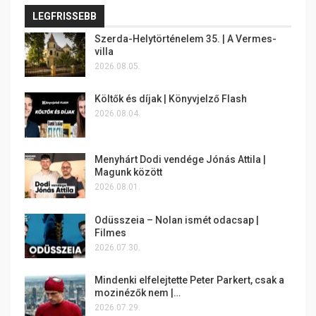
LEGFRISSEBB
Szerda-Helytörténelem 35. | A Vermes-
villa
2026.08.05.
Költők és díjak | Könyvjelző Flash
2026.08.04.
Menyhárt Dodi vendége Jónás Attila |
Magunk között
2026.08.01.
Odüsszeia – Nolan ismét odacsap |
Filmes
2026.07.30.
Mindenki elfelejtette Peter Parkert, csak a
mozinézők nem |…
2026.07.29.