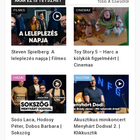
AKÁR EZ IS TETSZHET
Több A Szerzőtől
FILMES
CINEMAX
Steven Spielberg: A
Toy Story 5 – Harc a
leleplezés napja | Filmes
kölykök figyelméért |
Cinemax
HAZAI
KULTÚRA
Soós Laca, Hodosy
Akusztikus minikoncert
Péter, Dobos Barbara |
Menyhárt Dodival 2. |
Sokszög
Klikkusztik