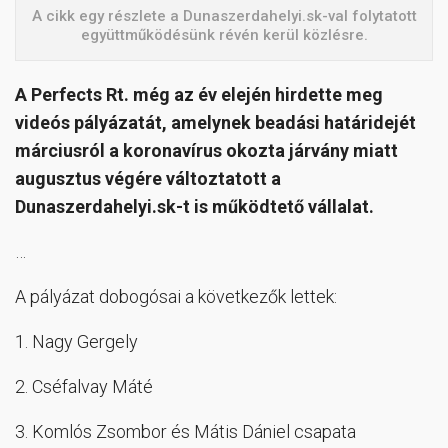
A cikk egy részlete a Dunaszerdahelyi.sk-val folytatott
együttműködésünk révén kerül közlésre.
A Perfects Rt. még az év elején hirdette meg
videós pályázatát, amelynek beadási határidejét
márciusról a koronavírus okozta járvány miatt
augusztus végére változtatott a
Dunaszerdahelyi.sk-t is működtető vállalat.
…
A pályázat dobogósai a következők lettek:
1. Nagy Gergely
2. Cséfalvay Máté
3. Komlós Zsombor és Mátis Dániel csapata