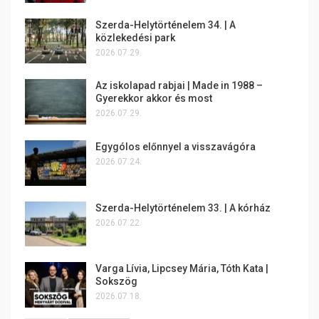
Szerda-Helytörténelem 34. | A
közlekedési park
2026.07.29.
Az iskolapad rabjai | Made in 1988 –
Gyerekkor akkor és most
2026.07.29.
Egygólos előnnyel a visszavágóra
2026.07.24.
Szerda-Helytörténelem 33. | A kórház
2026.07.22.
Varga Lívia, Lipcsey Mária, Tóth Kata |
Sokszög
2026.07.18.