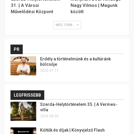
31. | A Városi
Nagy Vilmos | Magunk
Művelődési Központ
között
MÉG TÖBB...
PR
Erdély a történelmünk és a kultúránk
bölcsője
2025.07.17.
LEGFRISSEBB
Szerda-Helytörténelem 35. | A Vermes-
villa
2026.08.05.
Költők és díjak | Könyvjelző Flash