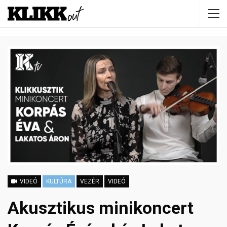
VIDEÓ
KULTÚRA
VEZÉR
VIDEÓ
Akusztikus minikoncert