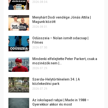
2026.08.04.
Menyhárt Dodi vendége Jónás Attila |
Magunk között
2026.08.01.
Odüsszeia – Nolan ismét odacsap |
Filmes
2026.07.30.
Mindenki elfelejtette Peter Parkert, csak a
mozinézők nem |…
2026.07.29.
Szerda-Helytörténelem 34. | A
közlekedési park
2026.07.29.
Az iskolapad rabjai | Made in 1988 –
Gyerekkor akkor és most