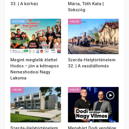
33. | A kórház
Mária, Tóth Kata |
Sokszög
KULTÚRA
HAZAI
Megint megtelik élettel
Szerda-Helytörténelem
Hodos – jön a kétnapos
32. | A vasútállomás
Nemeshodosi Nagy
Lakoma
HAZAI
HAZAI
Szerda-Helytörténelem
Menyhárt Dodi vendége