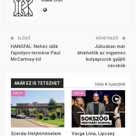
ELŐZŐ
KÖVETKEZŐ
HANGFAL: Nehéz idők
Júliusban már
fajsúlyos termése Paul
átvehetők az ingyenes
McCartney-tól
kutyapiszok gyűjtő
zacskók
AKÁR EZ IS TETSZHET
Több A Szerzőtől
HAZAI
HAZAI
Szerda-Helytörténelem
Varga Lívia, Lipcsey