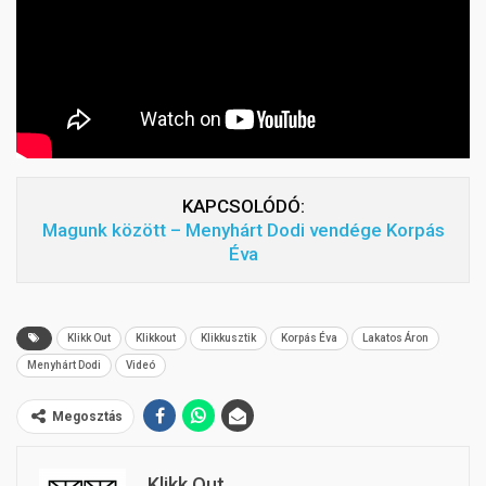
KAPCSOLÓDÓ:
Magunk között – Menyhárt Dodi vendége Korpás
Éva
Klikk Out
Klikkout
Klikkusztik
Korpás Éva
Lakatos Áron
Menyhárt Dodi
Videó
Megosztás
Klikk Out