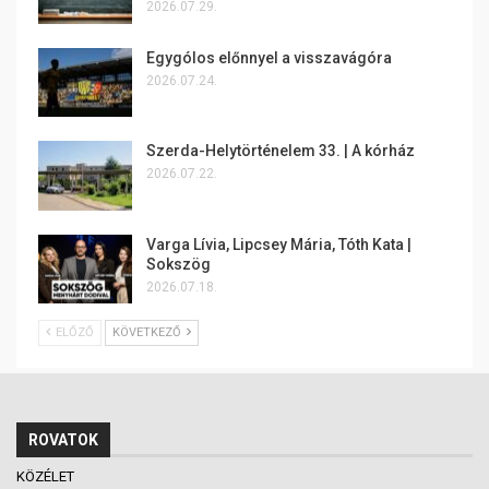
2026.07.29.
Egygólos előnnyel a visszavágóra
2026.07.24.
Szerda-Helytörténelem 33. | A kórház
2026.07.22.
Varga Lívia, Lipcsey Mária, Tóth Kata |
Sokszög
2026.07.18.
ELŐZŐ
KÖVETKEZŐ
ROVATOK
KÖZÉLET