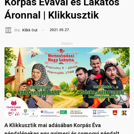
Korpás Évával és Lakatos
Áronnal | Klikkusztik
2021.05.27.
Írta:
Klikk Out
Reklám
A Klikkusztik mai adásában Korpás Éva
népdalénekes egy gyimesi és somogyi népdalt