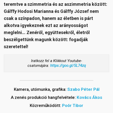
teremtve a szimmetria és az aszimmetria között:
Gálffy Hodosi Marianna és Gálffy József nem
csak a színpadon, hanem az életben is párt
alkotva igyekeznek ezt az arányosságot
meglelni… Zenéről, együttesekről, életről
beszélgettünk magunk között: fogadják
szeretettel!
Iratkozz fel a Klikkout Youtube-
csatornájára:
https://goo.gl/5L74zq
Kamera, utómunka, grafika:
Szabo Péter Pál
A zenés produkció hangfelvétele:
Kovács Ákos
Közreműködött:
Poór Tibor