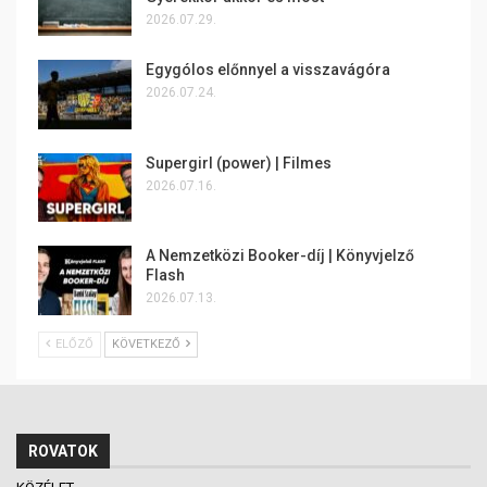
2026.07.29.
Egygólos előnnyel a visszavágóra
2026.07.24.
Supergirl (power) | Filmes
2026.07.16.
A Nemzetközi Booker-díj | Könyvjelző
Flash
2026.07.13.
ELŐZŐ
KÖVETKEZŐ
ROVATOK