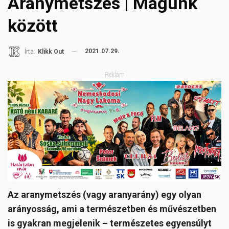
Aranymetszés | Magunk
között
2021.07.29.
Írta:
Klikk Out
Reklám
Az aranymetszés (vagy aranyarány) egy olyan
arányosság, ami a természetben és művészetben
is gyakran megjelenik – természetes egyensúlyt