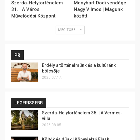
Szerda-Helytörténelem
Menyhárt Dodi vendége
31. | A Városi
Nagy Vilmos | Magunk
Művelődési Központ
között
MÉG TÖBB...
PR
Erdély a történelmünk és a kultúránk
bölcsője
2025.07.17.
LEGFRISSEBB
Szerda-Helytörténelem 35. | A Vermes-
villa
2026.08.05.
Költők és díjak | Könyvjelző Flash