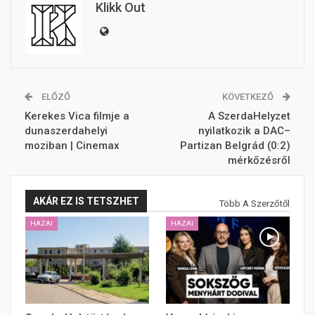
Klikk Out
ELŐZŐ
KÖVETKEZŐ
Kerekes Vica filmje a
A SzerdaHelyzet
dunaszerdahelyi
nyilatkozik a DAC–
moziban | Cinemax
Partizan Belgrád (0:2)
mérkőzésről
AKÁR EZ IS TETSZHET
Több A Szerzőtől
HAZAI
HAZAI