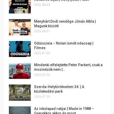
2026.08.04.
Menyhárt Dodi vendége Jónás Attila |
Magunk között
2026.08.01.
Odüsszeia – Nolan ismét odacsap |
Filmes
2026.07.30.
Mindenki elfelejtette Peter Parkert, csak a
mozinézők nem |…
2026.07.29.
Szerda-Helytörténelem 34. | A
közlekedési park
2026.07.29.
Az iskolapad rabjai | Made in 1988 –
Gyerekkor akkor és most