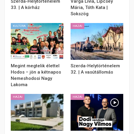
Szerda-Helytörténelem
Varga Lívia, Lipcsey
33. | A kórház
Mária, Tóth Kata |
Sokszög
KULTÚRA
HAZAI
Megint megtelik élettel
Szerda-Helytörténelem
Hodos – jön a kétnapos
32. | A vasútállomás
Nemeshodosi Nagy
Lakoma
HAZAI
HAZAI