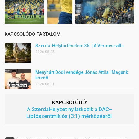
KAPCSOLÓDÓ TARTALOM
Szerda-Helytörténelem 35. | A Vermes-villa
2026.08.05.
Menyhárt Dodi vendége Jónás Attila | Magunk
között
2026.08.01.
KAPCSOLÓDÓ:
A SzerdaHelyzet nyilatkozik a DAC–
Liptószentmiklós (3:1) mérkőzésről