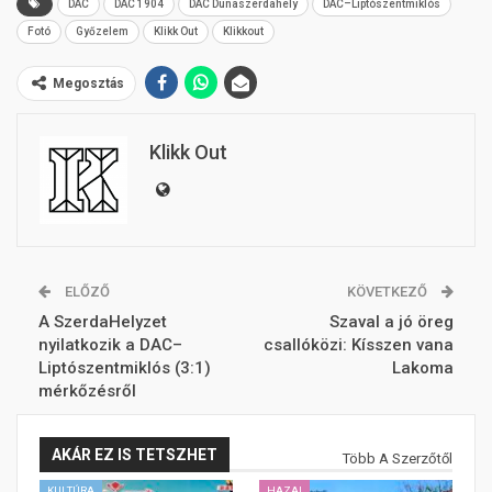
DAC
DAC 1904
DAC Dunaszerdahely
DAC–Liptószentmiklós
Fotó
Győzelem
Klikk Out
Klikkout
Megosztás
Klikk Out
ELŐZŐ
KÖVETKEZŐ
A SzerdaHelyzet
Szaval a jó öreg
nyilatkozik a DAC–
csallóközi: Kísszen vana
Liptószentmiklós (3:1)
Lakoma
mérkőzésről
AKÁR EZ IS TETSZHET
Több A Szerzőtől
KULTÚRA
HAZAI