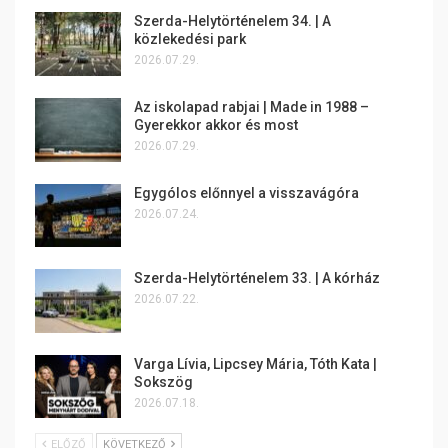
Szerda-Helytörténelem 34. | A
közlekedési park
2026.07.29.
Az iskolapad rabjai | Made in 1988 –
Gyerekkor akkor és most
2026.07.29.
Egygólos előnnyel a visszavágóra
2026.07.24.
Szerda-Helytörténelem 33. | A kórház
2026.07.22.
Varga Lívia, Lipcsey Mária, Tóth Kata |
Sokszög
2026.07.18.
ELŐZŐ
KÖVETKEZŐ