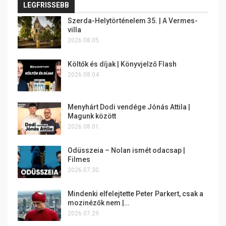
LEGFRISSEBB
Szerda-Helytörténelem 35. | A Vermes-
villa
2026.08.05.
Költők és díjak | Könyvjelző Flash
2026.08.04.
Menyhárt Dodi vendége Jónás Attila |
Magunk között
2026.08.01.
Odüsszeia – Nolan ismét odacsap |
Filmes
2026.07.30.
Mindenki elfelejtette Peter Parkert, csak a
mozinézők nem |…
2026.07.29.