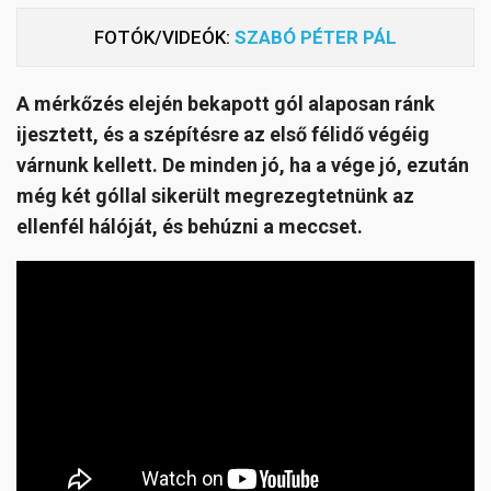
FOTÓK/VIDEÓK:
SZABÓ PÉTER PÁL
A mérkőzés elején bekapott gól alaposan ránk
ijesztett, és a szépítésre az első félidő végéig
várnunk kellett. De minden jó, ha a vége jó, ezután
még két góllal sikerült megrezegtetnünk az
ellenfél hálóját, és behúzni a meccset.