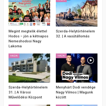
Megint megtelik élettel
Szerda-Helytörténelem
Hodos – jön a kétnapos
32. | A vasútállomás
Nemeshodosi Nagy
Lakoma
HAZAI
HAZAI
Szerda-Helytörténelem
Menyhárt Dodi vendége
31. | A Városi
Nagy Vilmos | Magunk
Művelődési Központ
között