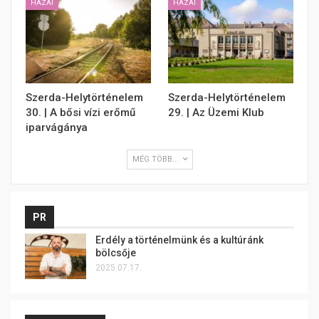
HAZAI
HAZAI
Szerda-Helytörténelem
Szerda-Helytörténelem
30. | A bősi vízi erőmű
29. | Az Üzemi Klub
iparvágánya
MÉG TÖBB...
PR
Erdély a történelmünk és a kultúránk
bölcsője
2025.07.17.