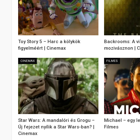
Toy Story 5 – Harc a kölykök
Backrooms: A v
figyelméért | Cinemax
mozivásznon | 
CINEMAX
FILMES
Star Wars: A mandalóri és Grogu –
Michael – egy l
Új fejezet nyílik a Star Wars-ban? |
Filmes
Cinemax