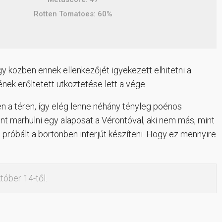
Rotten Tomatoes: 60%
y közben ennek ellenkezőjét igyekezett elhitetni a
nek erőltetett ütköztetése lett a vége.
n a téren, így elég lenne néhány tényleg poénos
int marhulni egy alaposat a Vérontóval, aki nem más, mint
 próbált a börtönben interjút készíteni. Hogy ez mennyire
któber 14-től.