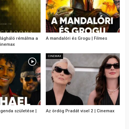
ilágháló rémálma a
A mandalóri és Grogu | Filmes
Cinemax
CINEMAX
egenda születése |
Az ördög Pradát visel 2 | Cinemax