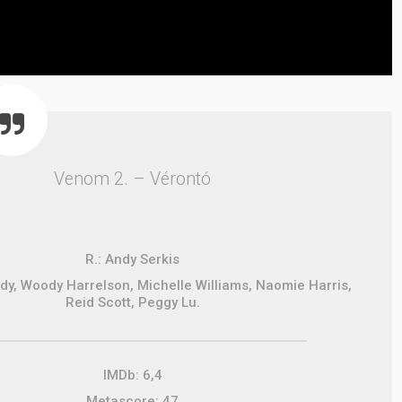
Venom 2. – Vérontó
R.: Andy Serkis
dy, Woody Harrelson, Michelle Williams, Naomie Harris,
Reid Scott, Peggy Lu.
IMDb: 6,4
Metascore: 47