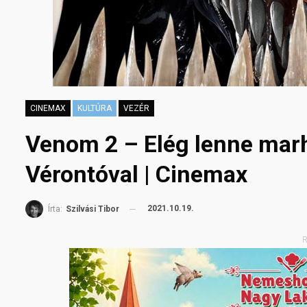
CINEMAX
KULTÚRA
VEZÉR
Venom 2 – Elég lenne marh
Vérontóval | Cinemax
2021.10.19.
Írta:
Szilvási Tibor
R