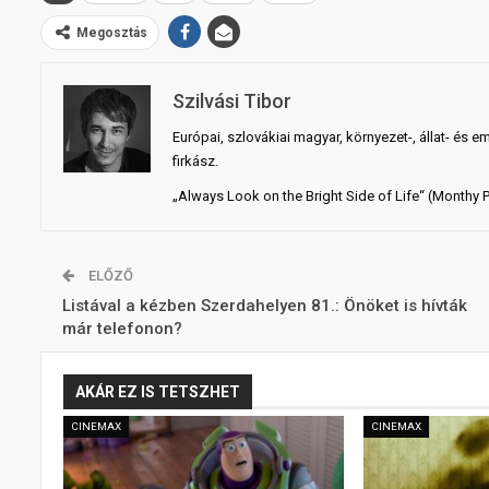
Megosztás
Szilvási Tibor
Európai, szlovákiai magyar, környezet-, állat- és e
firkász.
„Always Look on the Bright Side of Life“ (Monthy 
ELŐZŐ
Listával a kézben Szerdahelyen 81.: Önöket is hívták
már telefonon?
AKÁR EZ IS TETSZHET
CINEMAX
CINEMAX