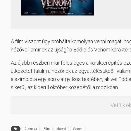
A film viszont úgy próbálta komolyan venni magát, hog
nézővel, aminek az újságíró Eddie és Venom karakteré
Az újabb részben már felesleges a karakterépítés eze
ütközetet tálalni a nézőnek az együttélésükből, valam
a szimbióta egy sorozatgyilkos testében, akivel Eddie
sikerül, az kiderül október közepétől a mozikban.
Vetítik o
Cinemax
Film
Marvel
Venom