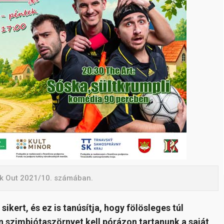
ikk Out 2021/10. számában.
ikert, és ez is tanúsítja, hogy fölösleges túl
n szimbiótaszörnyet kell pórázon tartanunk a saját