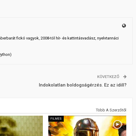
mberbarát fickó vagyok, 2008-tól hír- és kattintásvadász, nyelvtannáci
Python)
KÖVETKEZŐ
Indokolatlan boldogságérzés. Ez az idill?
Több A Szerzőtől
FILMES