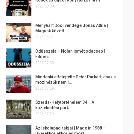
2026.08.04.
Menyhárt Dodi vendége Jónás Attila |
Magunk között
2026.08.01.
Odüsszeia – Nolan ismét odacsap |
Filmes
2026.07.30.
Mindenki elfelejtette Peter Parkert, csak a
mozinézők nem |…
2026.07.29.
Szerda-Helytörténelem 34. | A
közlekedési park
2026.07.29.
Az iskolapad rabjai | Made in 1988 –
Gyerekkor akkor és most