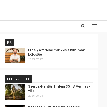
PR
Erdély a történelmünk és a kultúránk
bölcsője
2025.07.17.
LEGFRISSEBB
Szerda-Helytörténelem 35. | A Vermes-
villa
2026.08.05.
Költők és díjak | Könyvjelző Flash