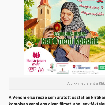
A cikk megjelent a Kl
A Venom első része sem aratott osztatlan kritikai s
komolyan venni egy olyan filmet, ahol egy féktele