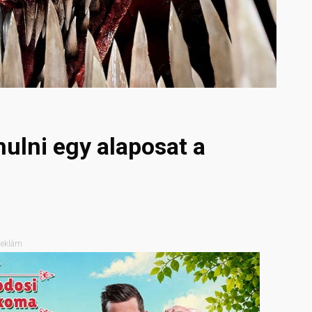
ulni egy alaposat a
eklám