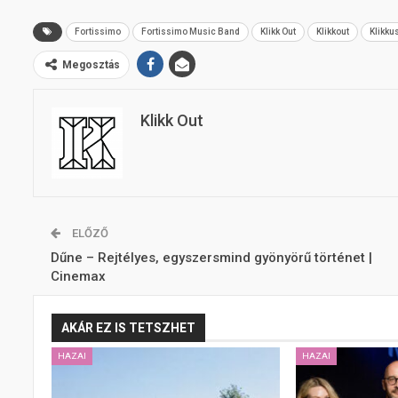
Fortissimo
Fortissimo Music Band
Klikk Out
Klikkout
Klikku
Megosztás
Klikk Out
ELŐZŐ
Dűne – Rejtélyes, egyszersmind gyönyörű történet |
Cinemax
AKÁR EZ IS TETSZHET
HAZAI
HAZAI