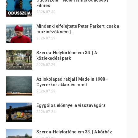
Filmes
2026.07.30.
Mindenki elfelejtette Peter Parkert, csak a
mozinézők nem |…
2026.07.29.
Szerda-Helytörténelem 34. | A
közlekedési park
2026.07.29.
Az iskolapad rabjai | Made in 1988 –
Gyerekkor akkor és most
2026.07.29.
Egygólos előnnyel a visszavágóra
2026.07.24.
Szerda-Helytörténelem 33. | A kórház