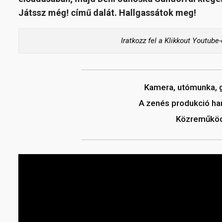
Játssz még! című dalát. Hallgassátok meg!
Iratkozz fel a Klikkout Youtube
Kamera, utómunka, g
A zenés produkció ha
Közreműköd