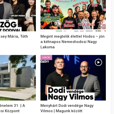
csey Mária, Tóth
Megint megtelik élettel Hodos – jön
a kétnapos Nemeshodosi Nagy
Lakoma
HAZAI
énelem 31. | A
Menyhárt Dodi vendége Nagy
si Központ
Vilmos | Magunk között