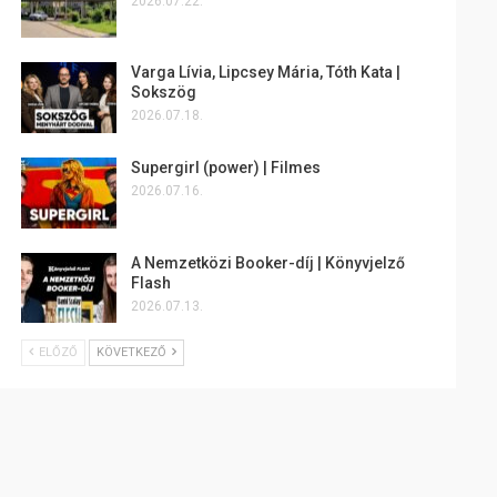
2026.07.22.
Varga Lívia, Lipcsey Mária, Tóth Kata |
Sokszög
2026.07.18.
Supergirl (power) | Filmes
2026.07.16.
A Nemzetközi Booker-díj | Könyvjelző
Flash
2026.07.13.
ELŐZŐ
KÖVETKEZŐ