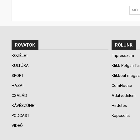
MÉG 
ROVATOK
RÓLUNK
KÖZÉLET
Impresszum
KULTÚRA
Klikk Polgári Tá
SPORT
Klikkout magaz
HAZAI
CornHouse
CSALÁD
Adatvédelem
KÁVÉSZÜNET
Hirdetés
PODCAST
Kapcsolat
VIDEÓ