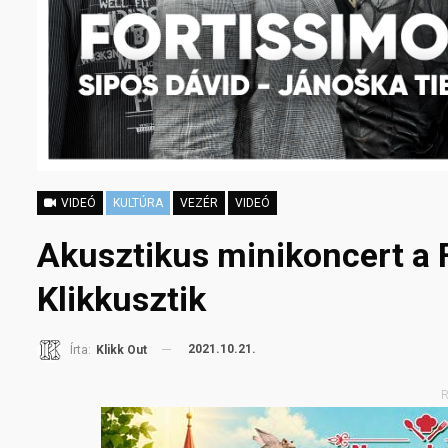
VIDEÓ
KULTÚRA
VEZÉR
VIDEÓ
Akusztikus minikoncert a 
Klikkusztik
2021.10.21.
Írta:
Klikk Out
R