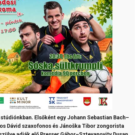
 stúdiónkban. Elsőként egy Johann Sebastian Bach–
pos Dávid szaxofonos és Jánoška Tibor zongorista
szülve adják elő Presser Gábor–Sztevanovity Dusan