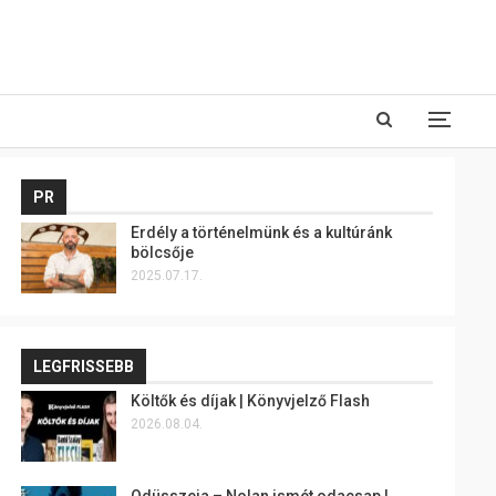
PR
Erdély a történelmünk és a kultúránk
bölcsője
2025.07.17.
LEGFRISSEBB
Költők és díjak | Könyvjelző Flash
2026.08.04.
Odüsszeia – Nolan ismét odacsap |