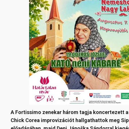
A Fortissimo zenekar három tagja koncertezett a
Chick Corea improvizációt hallgathattok meg Si
előadásában, majd Deni Jánoška Sándorral kiegé