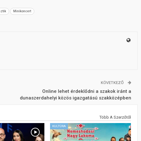
sztik
Minikoncert
KÖVETKEZŐ
Online lehet érdeklődni a szakok iránt a
dunaszerdahelyi közös igazgatású szakközépben
Több A Szerzőtől
KULTÚRA