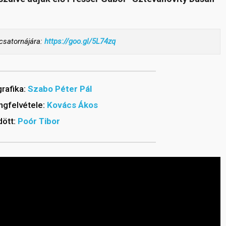
-csatornájára:
https://goo.gl/5L74zq
rafika:
Szabo Péter Pál
ngfelvétele:
Kovács Ákos
ött:
Poór Tibor