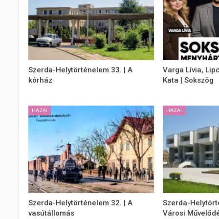
Szerda-Helytörténelem 33. | A
Varga Lívia, Lip
kórház
Kata | Sokszög
HAZAI
HAZAI
Szerda-Helytörténelem 32. | A
Szerda-Helytört
vasútállomás
Városi Művelődé