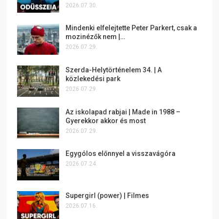
2026.07.30.
Mindenki elfelejtette Peter Parkert, csak a
mozinézők nem |…
2026.07.29.
Szerda-Helytörténelem 34. | A
közlekedési park
2026.07.29.
Az iskolapad rabjai | Made in 1988 –
Gyerekkor akkor és most
2026.07.29.
Egygólos előnnyel a visszavágóra
2026.07.24.
Supergirl (power) | Filmes
2026.07.16.