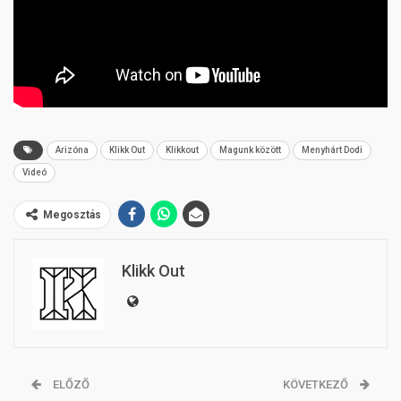
Arizóna
Klikk Out
Klikkout
Magunk között
Menyhárt Dodi
Videó
Megosztás
Klikk Out
ELŐZŐ
KÖVETKEZŐ