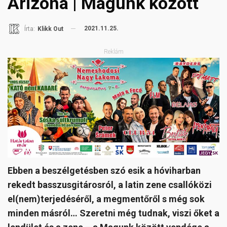
Arizóna | Magunk között
2021.11.25.
Írta:
Klikk Out
Reklám
Ebben a beszélgetésben szó esik a hóviharban
rekedt basszusgitárosról, a latin zene csallóközi
el(nem)terjedéséről, a megmentőről s még sok
minden másról… Szeretni még tudnak, viszi őket a