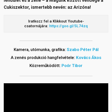
lendület és a zene – a Magunk között vendége a
Cukiszektor, ismertebb nevén: az Arizóna!
Iratkozz fel a Klikkout Youtube-
csatornájára:
https://goo.gl/5L74zq
Kamera, utómunka, grafika:
Szabo Péter Pál
A zenés produkció hangfelvétele:
Kovács Ákos
Közreműködött:
Poór Tibor