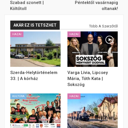
Szabad szonett |
Péntektől vasárnapig
Költőtoll
oltanak!
AKÁR EZ IS TETSZHET
Több A Szerzőtől
HAZAI
HAZAI
Szerda-Helytörténelem
Varga Lívia, Lipcsey
33. | A kórház
Mária, Tóth Kata |
Sokszög
KULTÚRA
HAZAI