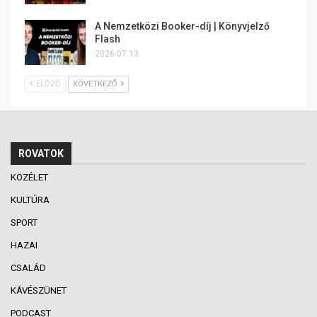
A Nemzetközi Booker-díj | Könyvjelző
Flash
2026.07.13.
ELŐZŐ
KÖVETKEZŐ
ROVATOK
KÖZÉLET
KULTÚRA
SPORT
HAZAI
CSALÁD
KÁVÉSZÜNET
PODCAST