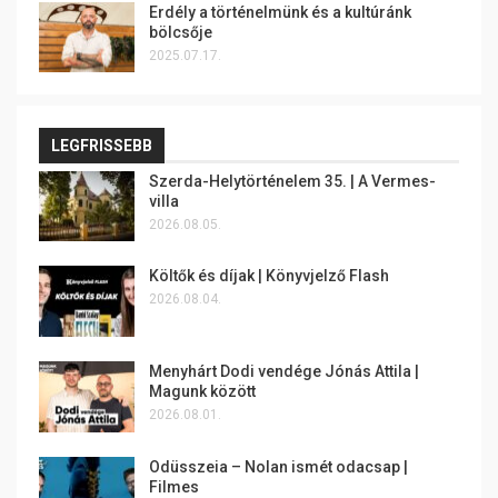
Erdély a történelmünk és a kultúránk
bölcsője
2025.07.17.
LEGFRISSEBB
Szerda-Helytörténelem 35. | A Vermes-
villa
2026.08.05.
Költők és díjak | Könyvjelző Flash
2026.08.04.
Menyhárt Dodi vendége Jónás Attila |
Magunk között
2026.08.01.
Odüsszeia – Nolan ismét odacsap |
Filmes