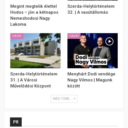
Megint megtelik élettel
Szerda-Helytörténelem
Hodos – jön a kétnapos
32. | A vasútállomás
Nemeshodosi Nagy
Lakoma
HAZAI
HAZAI
Szerda-Helytörténelem
Menyhárt Dodi vendége
31. | A Városi
Nagy Vilmos | Magunk
Művelődési Központ
között
MÉG TÖBB...
PR