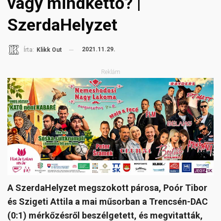
vagy mindkettő? |
SzerdaHelyzet
2021.11.29.
Írta:
Klikk Out
Reklám
A SzerdaHelyzet megszokott párosa, Poór Tibor
és Szigeti Attila a mai műsorban a Trencsén-DAC
(0:1) mérkőzésről beszélgetett, és megvitatták,