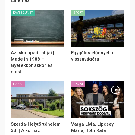
Cinemax
KÁVÉSZÜNET
SPORT
Az iskolapad rabjai |
Egygólos előnnyel a
Made in 1988 –
visszavágóra
Gyerekkor akkor és
most
HAZAI
HAZAI
Szerda-Helytörténelem
Varga Lívia, Lipcsey
33. | A kórház
Mária, Tóth Kata |