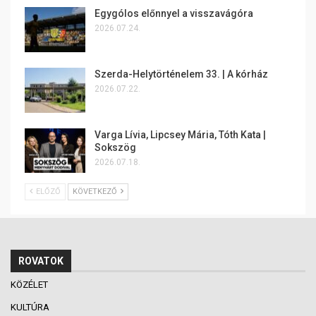
Egygólos előnnyel a visszavágóra
2026.07.24.
Szerda-Helytörténelem 33. | A kórház
2026.07.22.
Varga Lívia, Lipcsey Mária, Tóth Kata |
Sokszög
2026.07.18.
ELŐZŐ
KÖVETKEZŐ
ROVATOK
KÖZÉLET
KULTÚRA