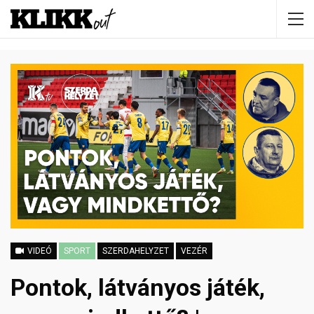
VIDEÓ
SPORT
SZERDAHELYZET
VEZÉR
Pontok, látványos játék,