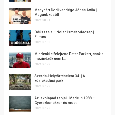
Menyhárt Dodi vendége Jónás Attila |
Magunk között
2026.08.01.
Odüsszeia – Nolan ismét odacsap |
Filmes
2026.07.30.
Mindenki elfelejtette Peter Parkert, csak a
mozinézők nem |…
2026.07.29.
Szerda-Helytörténelem 34. | A
közlekedési park
2026.07.29.
Az iskolapad rabjai | Made in 1988 –
Gyerekkor akkor és most
2026.07.29.