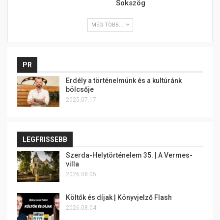
Sokszög
MÉG TÖBB...
PR
Erdély a történelmünk és a kultúránk
bölcsője
2025.07.17.
LEGFRISSEBB
Szerda-Helytörténelem 35. | A Vermes-
villa
2026.08.05.
Költők és díjak | Könyvjelző Flash
2026.08.04.