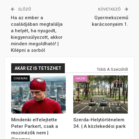
ELŐZŐ
KÖVETKEZŐ
Ha az ember a
Gyermekszemű
családjában megtalálja
karácsonyaim 1.
a helyét, ha nyugodt,
kiegyensúlyozott, akkor
minden megoldható! |
Kilépni a sorból
AKÁR EZ IS TETSZHET
Több A Szerzőtől
CINEMAX
HAZAI
Mindenki elfelejtette
Szerda-Helytörténelem
Peter Parkert, csak a
34. | A közlekedési park
mozinézők nem |