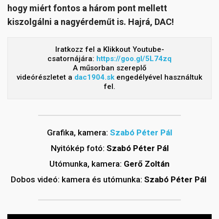
hogy miért fontos a három pont mellett
kiszolgálni a nagyérdeműt is. Hajrá, DAC!
Iratkozz fel a Klikkout Youtube-
csatornájára:
https://goo.gl/5L74zq
A műsorban szereplő
videórészletet a
dac1904.sk
engedélyével használtuk
fel.
Grafika, kamera:
Szabó Péter Pál
Nyitókép fotó:
Szabó Péter Pál
Utómunka, kamera:
Gerő Zoltán
Dobos videó: kamera és utómunka:
Szabó Péter Pál