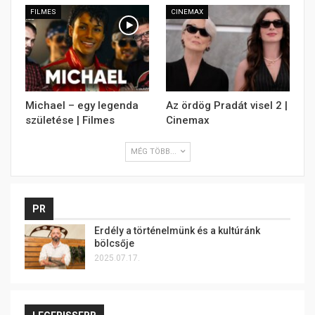
FILMES
CINEMAX
Michael – egy legenda
Az ördög Pradát visel 2 |
születése | Filmes
Cinemax
MÉG TÖBB...
PR
Erdély a történelmünk és a kultúránk
bölcsője
2025.07.17.