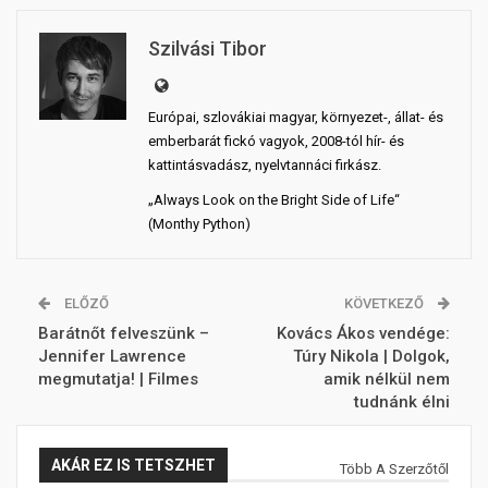
Szilvási Tibor
Európai, szlovákiai magyar, környezet-, állat- és
emberbarát fickó vagyok, 2008-tól hír- és
kattintásvadász, nyelvtannáci firkász.
„Always Look on the Bright Side of Life“
(Monthy Python)
ELŐZŐ
KÖVETKEZŐ
Barátnőt felveszünk –
Kovács Ákos vendége:
Jennifer Lawrence
Túry Nikola | Dolgok,
megmutatja! | Filmes
amik nélkül nem
tudnánk élni
AKÁR EZ IS TETSZHET
Több A Szerzőtől