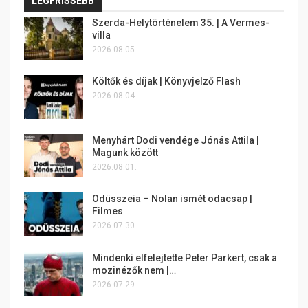
LEGFRISSEBB
Szerda-Helytörténelem 35. | A Vermes-
villa
2026.08.05.
Költők és díjak | Könyvjelző Flash
2026.08.04.
Menyhárt Dodi vendége Jónás Attila |
Magunk között
2026.08.01.
Odüsszeia – Nolan ismét odacsap |
Filmes
2026.07.30.
Mindenki elfelejtette Peter Parkert, csak a
mozinézők nem |…
2026.07.29.