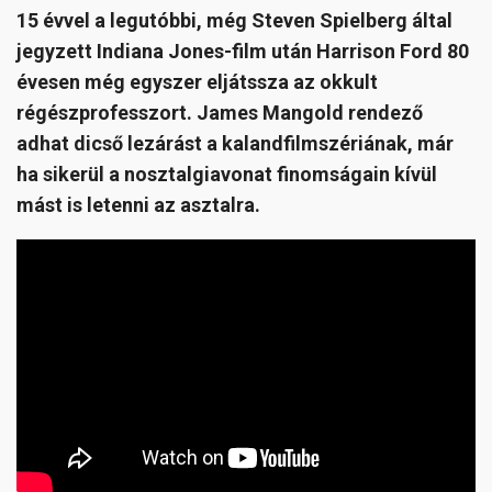
15 évvel a legutóbbi, még Steven Spielberg által
jegyzett Indiana Jones-film után Harrison Ford 80
évesen még egyszer eljátssza az okkult
régészprofesszort. James Mangold rendező
adhat dicső lezárást a kalandfilmszériának, már
ha sikerül a nosztalgiavonat finomságain kívül
mást is letenni az asztalra.