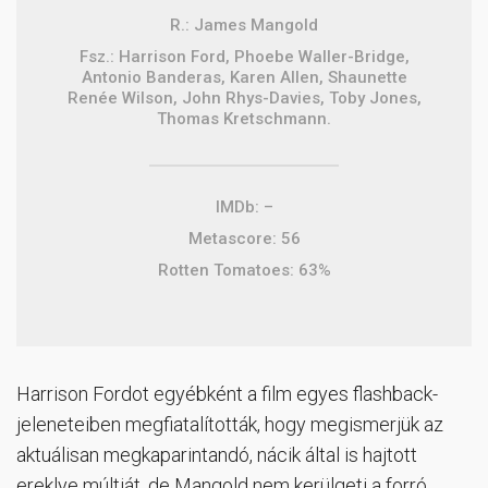
R.: James Mangold
Fsz.: Harrison Ford, Phoebe Waller-Bridge,
Antonio Banderas, Karen Allen, Shaunette
Renée Wilson, John Rhys-Davies, Toby Jones,
Thomas Kretschmann.
IMDb: –
Metascore: 56
Rotten Tomatoes: 63%
Harrison Fordot egyébként a film egyes flashback-
jeleneteiben megfiatalították, hogy megismerjük az
aktuálisan megkaparintandó, nácik által is hajtott
ereklye múltját, de Mangold nem kerülgeti a forró