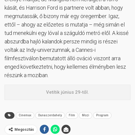
kását, és Harrison Ford is partnere volt abban, hogy
megmutassák, ő bizony már egy öregember. Igaz,
ettől – ahogy az előzetes is mutatja – még simán el
tud menekülni egy lóval a száguldó metró elől. A kissé
abszurdba hajló kalandok persze mindig is részei
voltak az Indy-univerzumnak, a Cannes-i
filmfesztiválon bemutatott álló ováció viszont arra
enged következtetni, hogy kellemes élményben lesz
részünk a moziban.
Vetítik június 29-től.
Cinemax
Dunaszerdahely
Film
Mozi
Program
Megosztás