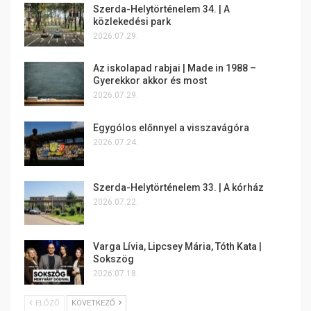
Szerda-Helytörténelem 34. | A
közlekedési park
2026.07.29.
Az iskolapad rabjai | Made in 1988 –
Gyerekkor akkor és most
2026.07.29.
Egygólos előnnyel a visszavágóra
2026.07.24.
Szerda-Helytörténelem 33. | A kórház
2026.07.22.
Varga Lívia, Lipcsey Mária, Tóth Kata |
Sokszög
2026.07.18.
ELŐZŐ
KÖVETKEZŐ