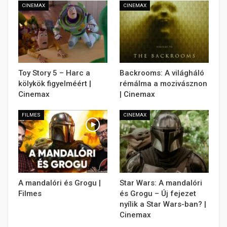
CINEMAX
CINEMAX
Toy Story 5 – Harc a
Backrooms: A világháló
kölykök figyelméért |
rémálma a mozivásznon
Cinemax
| Cinemax
FILMES
CINEMAX
A mandalóri és Grogu |
Star Wars: A mandalóri
Filmes
és Grogu – Új fejezet
nyílik a Star Wars-ban? |
Cinemax