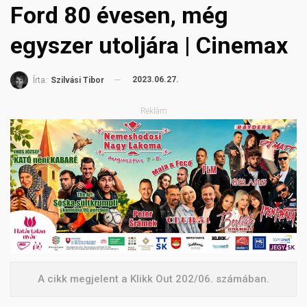
Ford 80 évesen, még
egyszer utoljára | Cinemax
2023.06.27.
Írta:
Szilvási Tibor
Reklám
A cikk megjelent a Klikk Out 202/06. számában.