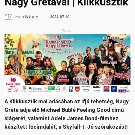
Nagy Grétával | Klikkusztik
2024.07.10.
Írta:
Klikk Out
Reklám
A Klikkusztik mai adásában az ifjú tehetség, Nagy
Gréta adja elő Michael Bublé Feeling Good című
slágerét, valamint Adele James Bond-filmhez
készített főcímdalát, a Skyfall-t. Jó szórakozást!