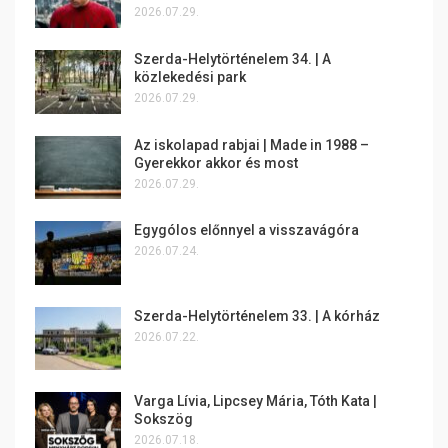
2026.07.29.
Szerda-Helytörténelem 34. | A
közlekedési park
2026.07.29.
Az iskolapad rabjai | Made in 1988 –
Gyerekkor akkor és most
2026.07.29.
Egygólos előnnyel a visszavágóra
2026.07.24.
Szerda-Helytörténelem 33. | A kórház
2026.07.22.
Varga Lívia, Lipcsey Mária, Tóth Kata |
Sokszög
2026.07.18.