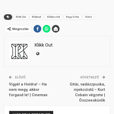
Klikk Out
Klikkout
Klikkusztik
Nagy Gréta
Videó
Megosztás
Klikk Out
ELŐZŐ
KÖVETKEZŐ
Vigyél a Holdra! – Ha
Gitár, vadászpuska,
nem megy, akkor
injekcióstű – Kurt
forgasd le! | Cinemax
Cobain végzete |
Összeesküvők