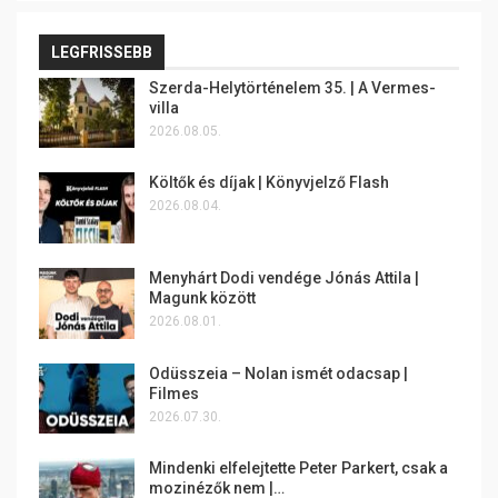
LEGFRISSEBB
Szerda-Helytörténelem 35. | A Vermes-
villa
2026.08.05.
Költők és díjak | Könyvjelző Flash
2026.08.04.
Menyhárt Dodi vendége Jónás Attila |
Magunk között
2026.08.01.
Odüsszeia – Nolan ismét odacsap |
Filmes
2026.07.30.
Mindenki elfelejtette Peter Parkert, csak a
mozinézők nem |…