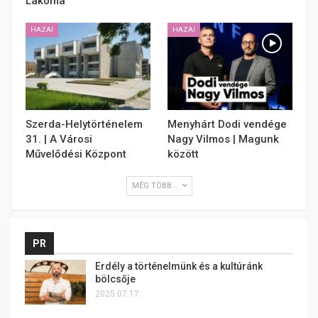
Lakoma
HAZAI
HAZAI
Szerda-Helytörténelem
Menyhárt Dodi vendége
31. | A Városi
Nagy Vilmos | Magunk
Művelődési Központ
között
MÉG TÖBB...
PR
Erdély a történelmünk és a kultúránk
bölcsője
2025.07.17.