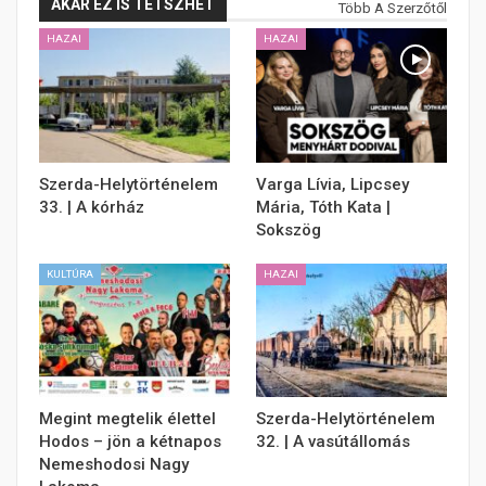
AKÁR EZ IS TETSZHET
Több A Szerzőtől
HAZAI
HAZAI
Szerda-Helytörténelem
Varga Lívia, Lipcsey
33. | A kórház
Mária, Tóth Kata |
Sokszög
KULTÚRA
HAZAI
Megint megtelik élettel
Szerda-Helytörténelem
Hodos – jön a kétnapos
32. | A vasútállomás
Nemeshodosi Nagy