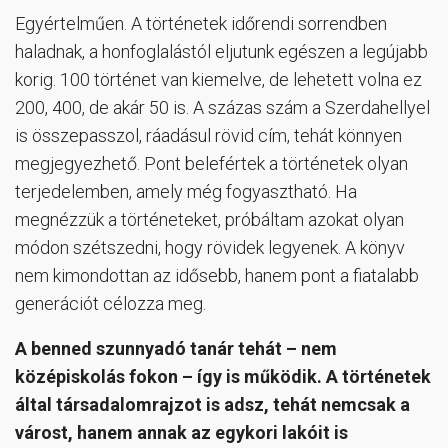
Egyértelműen. A történetek időrendi sorrendben
haladnak, a honfoglalástól eljutunk egészen a legújabb
korig. 100 történet van kiemelve, de lehetett volna ez
200, 400, de akár 50 is. A százas szám a Szerdahellyel
is összepasszol, ráadásul rövid cím, tehát könnyen
megjegyezhető. Pont belefértek a történetek olyan
terjedelemben, amely még fogyasztható. Ha
megnézzük a történeteket, próbáltam azokat olyan
módon szétszedni, hogy rövidek legyenek. A könyv
nem kimondottan az idősebb, hanem pont a fiatalabb
generációt célozza meg.
A benned szunnyadó tanár tehát – nem
középiskolás fokon – így is működik. A történetek
által társadalomrajzot is adsz, tehát nemcsak a
várost, hanem annak az egykori lakóit is