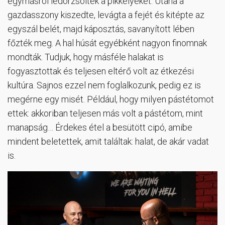
egymásról ledörzsölték a pikkelyeket. Utána a
gazdasszony kiszedte, levágta a fejét és kitépte az
egyszál belét, majd káposztás, savanyított lében
főzték meg. A hal húsát egyébként nagyon finomnak
mondták. Tudjuk, hogy másféle halakat is
fogyasztottak és teljesen eltérő volt az étkezési
kultúra. Sajnos ezzel nem foglalkozunk, pedig ez is
megérne egy misét. Például, hogy milyen pástétomot
ettek: akkoriban teljesen más volt a pástétom, mint
manapság… Érdekes étel a besütött cipó, amibe
mindent beletettek, amit találtak: halat, de akár vadat
is.