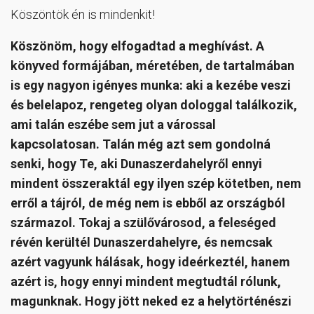
Köszöntök én is mindenkit!
Köszönöm, hogy elfogadtad a meghívást. A
könyved formájában, méretében, de tartalmában
is egy nagyon igényes munka: aki a kezébe veszi
és belelapoz, rengeteg olyan dologgal találkozik,
ami talán eszébe sem jut a várossal
kapcsolatosan. Talán még azt sem gondolná
senki, hogy Te, aki Dunaszerdahelyről ennyi
mindent összeraktál egy ilyen szép kötetben, nem
erről a tájról, de még nem is ebből az országból
származol. Tokaj a szülővárosod, a feleséged
révén kerültél Dunaszerdahelyre, és nemcsak
azért vagyunk hálásak, hogy ideérkeztél, hanem
azért is, hogy ennyi mindent megtudtál rólunk,
magunknak. Hogy jött neked ez a helytörténészi