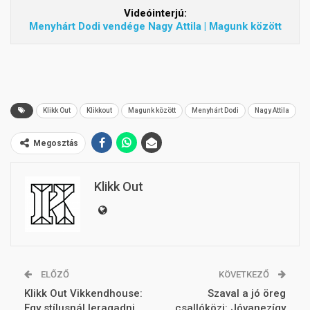
Videóinterjú:
Menyhárt Dodi vendége Nagy Attila | Magunk között
Klikk Out
Klikkout
Magunk között
Menyhárt Dodi
Nagy Attila
Megosztás
Klikk Out
ELŐZŐ
KÖVETKEZŐ
Klikk Out Vikkendhouse:
Szaval a jó öreg
Egy stílusnál leragadni
csallóközi: Jóvanezígy