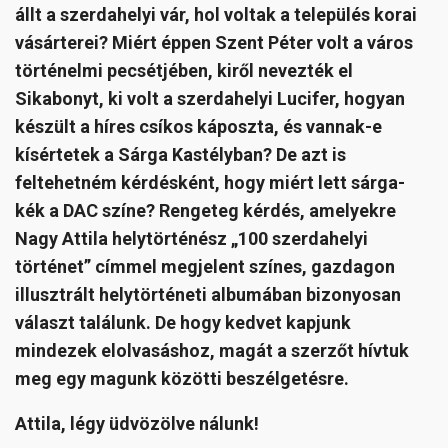
állt a szerdahelyi vár, hol voltak a település korai
vásárterei? Miért éppen Szent Péter volt a város
történelmi pecsétjében, kiről nevezték el
Sikabonyt, ki volt a szerdahelyi Lucifer, hogyan
készült a híres csíkos káposzta, és vannak-e
kísértetek a Sárga Kastélyban? De azt is
feltehetném kérdésként, hogy miért lett sárga-
kék a DAC színe? Rengeteg kérdés, amelyekre
Nagy Attila helytörténész „100 szerdahelyi
történet” címmel megjelent színes, gazdagon
illusztrált helytörténeti albumában bizonyosan
választ találunk. De hogy kedvet kapjunk
mindezek elolvasáshoz, magát a szerzőt hívtuk
meg egy magunk közötti beszélgetésre.
Attila, légy üdvözölve nálunk!