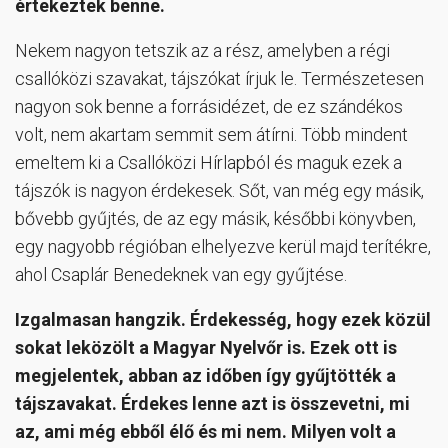
értekeztek benne.
Nekem nagyon tetszik az a rész, amelyben a régi
csallóközi szavakat, tájszókat írjuk le. Természetesen
nagyon sok benne a forrásidézet, de ez szándékos
volt, nem akartam semmit sem átírni. Több mindent
emeltem ki a Csallóközi Hírlapból és maguk ezek a
tájszók is nagyon érdekesek. Sőt, van még egy másik,
bővebb gyűjtés, de az egy másik, későbbi könyvben,
egy nagyobb régióban elhelyezve kerül majd terítékre,
ahol Csaplár Benedeknek van egy gyűjtése.
Izgalmasan hangzik. Érdekesség, hogy ezek közül
sokat leközölt a Magyar Nyelvőr is. Ezek ott is
megjelentek, abban az időben így gyűjtötték a
tájszavakat. Érdekes lenne azt is összevetni, mi
az, ami még ebből élő és mi nem. Milyen volt a