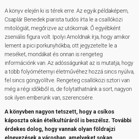
A könyv elején ki is térek erre. Az egyik példaképem,
Csaplár Benedek piarista tudós írta le a csallóközi
mitológiát, megőrizve az utókornak. Ő egyébként
zseniális figura volt. Ipolyi Arnoldnak írja, hogy amikor
lement a pici porkunyhókba, ott jegyzetelte le a
meséket, mondákat és onnan is rengeteg
információnk van. Az adósságunkat az is mutatja, hogy
a több folyóméternyi életművéhez hozzá sincs nyúlva,
fel sincs göngyölítve. Rengeteg csallóközi sztori van
még a régi időkből is, de folytathatnánk a sort, nagyon
sok ilyen emberünk van, szerencsére.
A könyvben nagyon tetszett, hogy a csíkos
káposzta okán ételkultúráról is beszélsz. További
érdekes dolog, hogy vannak olyan földrajzi
elnevezések a városban, amelyeket sokan