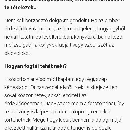
feltételezek…
Nem kell borzasztó dolgokra gondolni. Ha az ember
érdeklődik valami iránt, az nem azt jelenti, hogy egyből
nekiáll kutatni és levéltárakban, könyvtárakban elkezdi
morzsolgatni a könyvek lapjait vagy szedi szét az
okleveleket.
Hogyan fogtál tehát neki?
Elsősorban anyósomtól kaptam egy régi, szép
képeslapot Dunaszerdahelyről. Neki is kifejezetten
sokat köszönhetek, sokat lendített az
érdeklődésemen. Nagy szerelmem a fotótörténet, így
az a bizonyos képeslap a kiindulópontja ennek a
történetnek. Megült egy kicsit bennem a dolog, majd
elkezdett hullámzani, ahogy a tenger is dolgozik.