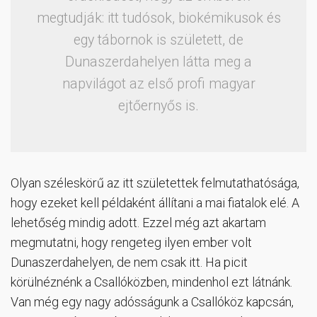
megtudják: itt tudósok, biokémikusok és
egy tábornok is született, de
Dunaszerdahelyen látta meg a
napvilágot az első profi magyar
ejtőernyős is.
Olyan széleskörű az itt születettek felmutathatósága,
hogy ezeket kell példaként állítani a mai fiatalok elé. A
lehetőség mindig adott. Ezzel még azt akartam
megmutatni, hogy rengeteg ilyen ember volt
Dunaszerdahelyen, de nem csak itt. Ha picit
körülnéznénk a Csallóközben, mindenhol ezt látnánk.
Van még egy nagy adósságunk a Csallóköz kapcsán,