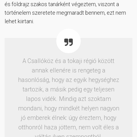
és földrajz szakos tanárként végeztem, viszont a
történelem szeretete megmaradt bennem, ezt nem
lehet kiirtani.
A Csallóköz és a tokaji régió között
annak ellenére is rengeteg a
hasonlóság, hogy az egyik hegységhez
tartozik, a másik pedig egy teljesen
lapos vidék. Mindig azt szoktam
mondani, hogy mindkét helyen nagyon
jó emberek élnek: úgy éreztem, hogy
otthonról haza jöttem, nem volt éles a
váltás ilyen szempontból.