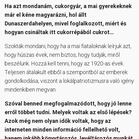
Ha azt mondanám, cukorgyár, a mai gyerekeknek
már el kéne magyarázni, hol állt
Dunaszerdahelyen, mivel foglalkozott, miért és
hogyan csináltak itt cukorrépából cukrot…
Szokták mondani, hogy ha a mai fiataloknak leírjuk azt,
hogy húszas évek, nem biztos, hogy tudják, miről
beszélünk. Hozzá kell tenni, hogy az 1920-as évek.
Teljesen átalakult ebből a szempontból az emberek
gondolkodása, viszont a lokálpatriotizmusra való igény
mindenkiben megvan.
Szóval benned megfogalmazódott, hogy jó lenne
erről többet tudni. Melyek voltak az első lépések?
Azok még nem olyan idők voltak, hogy az
interneten minden információ fellelhető volt,
hanem inkább könyvtározós, levéltározós munkát