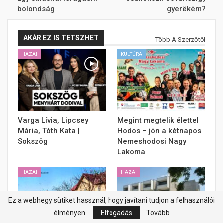
bolondság
gyerëkëm?
AKÁR EZ IS TETSZHET
Több A Szerzőtől
HAZAI
KULTÚRA
Varga Lívia, Lipcsey
Megint megtelik élettel
Mária, Tóth Kata |
Hodos – jön a kétnapos
Sokszög
Nemeshodosi Nagy
Lakoma
HAZAI
HAZAI
Ez a webhegy sütiket hassznál, hogy javítani tudjon a felhasználói
élményen.
Elfogadás
Tovább