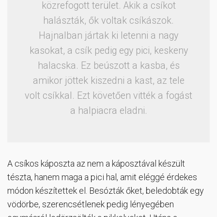
közrefogott terület. Akik a csíkot
halászták, ők voltak csíkászok.
Hajnalban jártak ki letenni a nagy
kasokat, a csík pedig egy pici, keskeny
halacska. Ez beúszott a kasba, és
amikor jöttek kiszedni a kast, az tele
volt csíkkal. Ezt követően vitték a fogást
a halpiacra eladni.
A csíkos káposzta az nem a káposztával készült
tészta, hanem maga a pici hal, amit eléggé érdekes
módon készítettek el. Besózták őket, beledobták egy
vödörbe, szerencsétlenek pedig lényegében