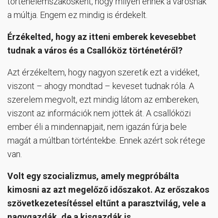
történelemszakosként, hogy milyen ennek a városnak
a múltja. Engem ez mindig is érdekelt.
Érzékelted, hogy az itteni emberek kevesebbet
tudnak a város és a Csallóköz történetéről?
Azt érzékeltem, hogy nagyon szeretik ezt a vidéket,
viszont – ahogy mondtad – keveset tudnak róla. A
szerelem megvolt, ezt mindig látom az embereken,
viszont az információk nem jöttek át. A csallóközi
ember éli a mindennapjait, nem igazán fúrja bele
magát a múltban történtekbe. Ennek azért sok rétege
van.
Volt egy szocializmus, amely megpróbálta
kimosni az azt megelőző időszakot. Az erőszakos
szövetkezetesítéssel eltűnt a parasztvilág, vele a
nagygazdák, de a kisgazdák is…