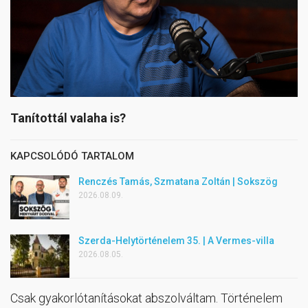
Tanítottál valaha is?
KAPCSOLÓDÓ TARTALOM
Renczés Tamás, Szmatana Zoltán | Sokszög
2026.08.09.
Szerda-Helytörténelem 35. | A Vermes-villa
2026.08.05.
Csak gyakorlótanításokat abszolváltam. Történelem