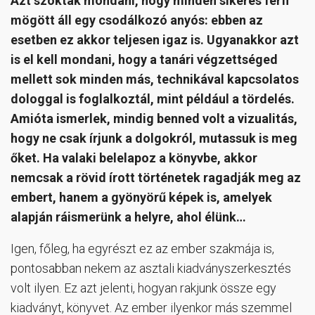
Azt szokták mondani, hogy minden sikeres férfi
mögött áll egy csodálkozó anyós: ebben az
esetben ez akkor teljesen igaz is. Ugyanakkor azt
is el kell mondani, hogy a tanári végzettséged
mellett sok minden más, technikával kapcsolatos
dologgal is foglalkoztál, mint például a tördelés.
Amióta ismerlek, mindig benned volt a vizualitás,
hogy ne csak írjunk a dolgokról, mutassuk is meg
őket. Ha valaki belelapoz a könyvbe, akkor
nemcsak a rövid írott történetek ragadják meg az
embert, hanem a gyönyörű képek is, amelyek
alapján ráismerünk a helyre, ahol élünk…
Igen, főleg, ha egyrészt ez az ember szakmája is,
pontosabban nekem az asztali kiadványszerkesztés
volt ilyen. Ez azt jelenti, hogyan rakjunk össze egy
kiadványt, könyvet. Az ember ilyenkor más szemmel