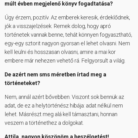
múlt évben megjelenő könyv fogadtatása?
Úgy érzem, pozitív. Az emberek keresik, érdeklődnek,
jók a visszajelzések. Remek dolog, hogy apró
történetek vannak benne, tehát könnyen fogyasztható,
egy-egy sztorit nagyon gyorsan el lehet olvasni. Nem
kell leülni és hosszasan olvasni, amire a mai kor
embere már nehezen vehető rá. Felgyorsult a világ.
De azért nem sms méretben írtad meg a
történeteket?
Nem, annál azért bővebben. Viszont sok bennük az
adat, de ez a helytörténész hibája: adat nélkül nem
lehet. Másrészt meg alá kell támasztani, honnan
veszem a történethez a dolgokat.
Attila, nagyon köszönöm a beszélgetést!