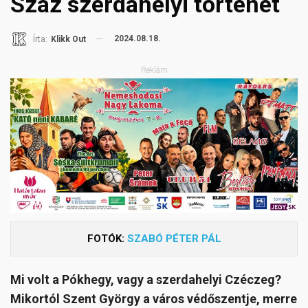
Száz szerdahelyi történet
2024.08.18.
Írta:
Klikk Out
Reklám
FOTÓK:
SZABÓ PÉTER PÁL
Mi volt a Pókhegy, vagy a szerdahelyi Czéczeg?
Mikortól Szent György a város védőszentje, merre