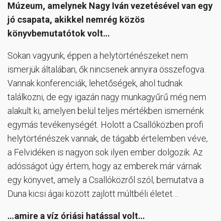
Múzeum, amelynek Nagy Iván vezetésével van egy
jó csapata, akikkel nemrég közös
könyvbemutatótok volt…
Sokan vagyunk, éppen a helytörténészeket nem
ismerjük általában, ők nincsenek annyira összefogva.
Vannak konferenciák, lehetőségek, ahol tudnak
találkozni, de egy igazán nagy munkagyűrű még nem
alakult ki, amelyen belül teljes mértékben ismernénk
egymás tevékenységét. Holott a Csallóközben profi
helytörténészek vannak, de tágabb értelemben véve,
a Felvidéken is nagyon sok ilyen ember dolgozik. Az
adósságot úgy értem, hogy az emberek már várnak
egy könyvet, amely a Csallóközről szól, bemutatva a
Duna kicsi ágai között zajlott múltbéli életet…
…amire a víz óriási hatással volt…