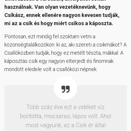
használnak. Van olyan vezetéknevünk, hogy
Csíkász, ennek ellenére nagyon kevesen tudják,
mi az a csík és hogy miért csíkos a káposzta.
Pontosan, ezt mindig fel szoktam vetni a
közönségtalálkozókon: ki az, aki szereti a csikmákot? A
Csallóközben tudják, hogy ez metélt tészta, mákkal. A
káposztás csík egy nagyon elterjedt és finomnak
mondott eledele volt a csallóközi népnek.
Több száz éve ezt a vidéket víz
borította, mocsaras, lápos volt. Ahol
most vagyunk, az a Csík ér által