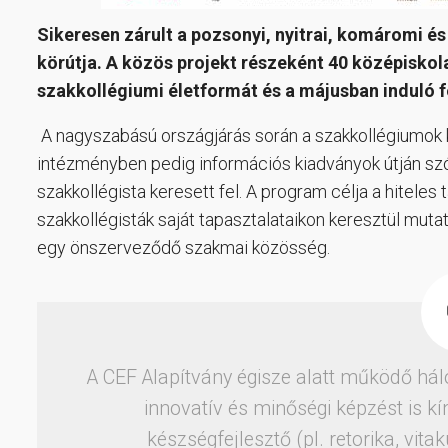
Sikeresen zárult a pozsonyi, nyitrai, komáromi é
körútja. A közös projekt részeként 40 középiskol
szakkollégiumi életformát és a májusban induló f
A nagyszabású országjárás során a szakkollégiumok 
intézményben pedig információs kiadványok útján szó
szakkollégista keresett fel. A program célja a hiteles 
szakkollégisták saját tapasztalataikon keresztül muta
egy önszerveződő szakmai közösség.
A CEF Alapítvány égisze alatt működő há
innovatív és minőségi képzést is kí
készségfejlesztő (pl. retorika, vit