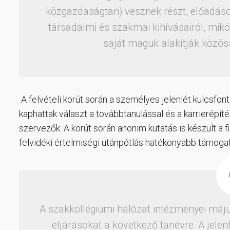
közgazdaságtan) vesznek részt, előadáso
társadalmi és szakmai kihívásairól, mik
saját maguk alakítják közöss
A felvételi körút során a személyes jelenlét kulcsfon
kaphattak választ a továbbtanulással és a karrierépí
szervezők. A körút során anonim kutatás is készült a f
felvidéki értelmiségi utánpótlás hatékonyabb támoga
A szakkollégiumi hálózat intézményei májusb
eljárásokat a következő tanévre. A jelen