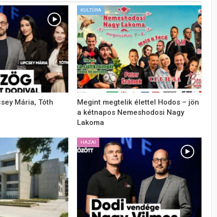
KULTÚRA
csey Mária, Tóth
Megint megtelik élettel Hodos – jön
a kétnapos Nemeshodosi Nagy
Lakoma
HAZAI