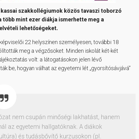
s kassai szakkollégiumok közös tavaszi toborzó
a több mint ezer diákja ismerhette meg a
elvételi lehetőségeket.
képviselői 22 helyszínen személyesen, további 18
lították meg a végzősöket. Minden iskolát két-két
tájékoztatás volt: a látogatásokon jelen lévő
tták be, hogyan válhat az egyetemi lét „gyorsítósávjává”
lózat nem csupán minőségi lakhatást, hanem
nál az egyetemi hallgatóknak. A diákok
akultúra) és tudásbővítő kurzusokon (pl.