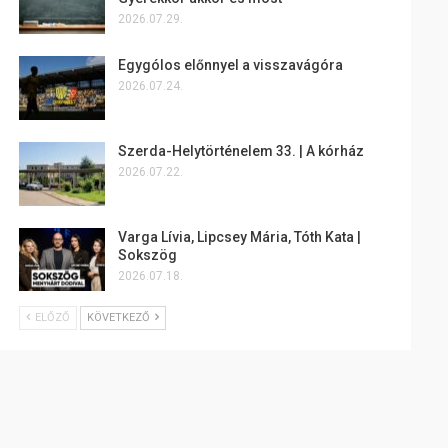
2026.07.29.
Egygólos előnnyel a visszavágóra
2026.07.24.
Szerda-Helytörténelem 33. | A kórház
2026.07.22.
Varga Lívia, Lipcsey Mária, Tóth Kata |
Sokszög
2026.07.18.
ELŐZŐ
KÖVETKEZŐ