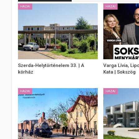
HAZAI
HAZAI
Szerda-Helytörténelem 33. | A
Varga Lívia, Lip
kórház
Kata | Sokszög
HAZAI
HAZAI