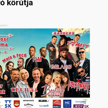
ó körútja
eklám