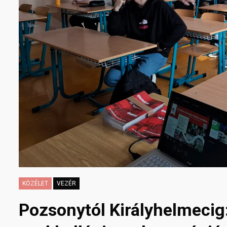
KÖZÉLET
VEZÉR
Pozsonytól Királyhelmecig: 