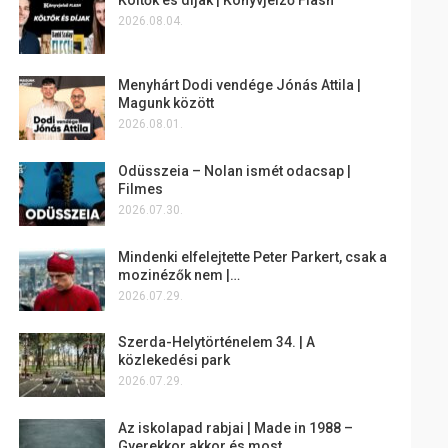
2026.08.04.
Menyhárt Dodi vendége Jónás Attila |
Magunk között
2026.08.01.
Odüsszeia – Nolan ismét odacsap |
Filmes
2026.07.30.
Mindenki elfelejtette Peter Parkert, csak a
mozinézők nem |…
2026.07.29.
Szerda-Helytörténelem 34. | A
közlekedési park
2026.07.29.
Az iskolapad rabjai | Made in 1988 –
Gyerekkor akkor és most