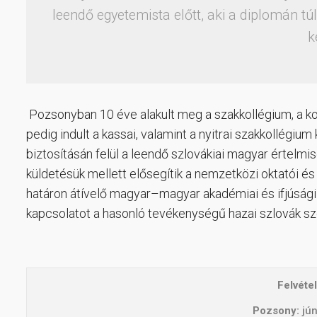
leendő egyetemista előtt, aki a diplomán tú
k
Pozsonyban 10 éve alakult meg a szakkollégium, a ko
pedig indult a kassai, valamint a nyitrai szakkollég
biztosításán felül a leendő szlovákiai magyar értelmis
küldetésük mellett elősegítik a nemzetközi oktatói és
határon átívelő magyar–magyar akadémiai és ifjúsági ka
kapcsolatot a hasonló tevékenységű hazai szlovák sz
Felvétel
Pozsony:
jún