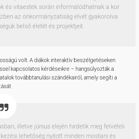
k és vitaestek során informálódhatnak a kor
özben az önkormányzatiság elvét gyakorolva
égük belső életét és projektjeit.
tosságú volt. A diákok interaktív beszélgetéseken
téssel kapcsolatos kérdéseikre – hangsúlyozták a
iatalok továbbtanulási szándékairól, amely segíti a
tását.
an, illetve június elején hirdetik meg felvételi
tkezési lehetőség nyitott minden mostani és