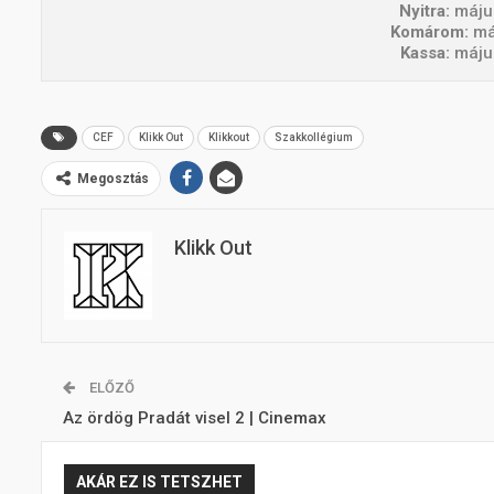
Nyitra:
máju
Komárom:
máj
Kassa:
május
CEF
Klikk Out
Klikkout
Szakkollégium
Megosztás
Klikk Out
ELŐZŐ
Az ördög Pradát visel 2 | Cinemax
AKÁR EZ IS TETSZHET