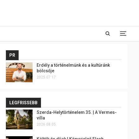
PR
Erdély a történelmünk és a kultúránk
bölcsője
2025.07.17.
LEGFRISSEBB
Szerda-Helytörténelem 35. | A Vermes-
villa
2026.08.05.
Költők és díjak | Könyvjelző Flash