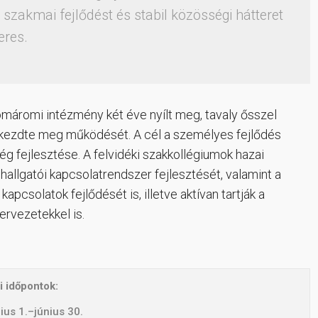
l szakmai fejlődést és stabil közösségi hátteret
eres.
máromi intézmény két éve nyílt meg, tavaly ősszel
ium kezdte meg működését. A cél a személyes fejlődés
ég fejlesztése. A felvidéki szakkollégiumok hazai
 hallgatói kapcsolatrendszer fejlesztését, valamint a
pcsolatok fejlődését is, illetve aktívan tartják a
ervezetekkel is.
i időpontok:
ius 1.–június 30.