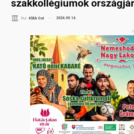
szakkollégiumok országjár
2026.05.14.
Írta:
Klikk Out
R