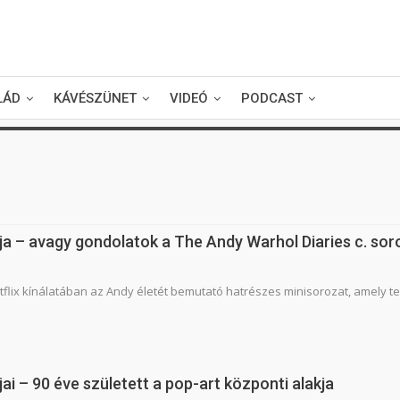
LÁD
KÁVÉSZÜNET
VIDEÓ
PODCAST
ója – avagy gondolatok a The Andy Warhol Diaries c. so
etflix kínálatában az Andy életét bemutató hatrészes minisorozat, amely t
ai – 90 éve született a pop-art központi alakja