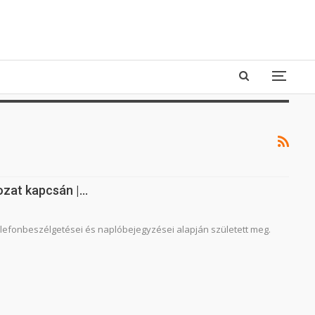
rozat kapcsán |…
elefonbeszélgetései és naplóbejegyzései alapján született meg.