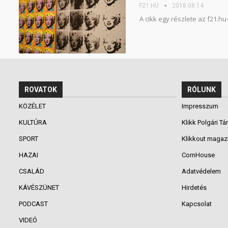
F21.HU
2018.08.14.
A cikk egy részlete az f21.h
ROVATOK
RÓLUNK
KÖZÉLET
Impresszum
KULTÚRA
Klikk Polgári Tá
SPORT
Klikkout magaz
HAZAI
CornHouse
CSALÁD
Adatvédelem
KÁVÉSZÜNET
Hirdetés
PODCAST
Kapcsolat
VIDEÓ