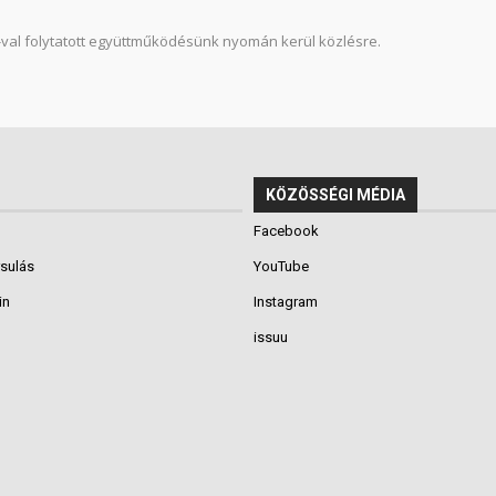
u-val folytatott együttműködésünk nyomán kerül közlésre.
KÖZÖSSÉGI MÉDIA
Facebook
rsulás
YouTube
in
Instagram
issuu