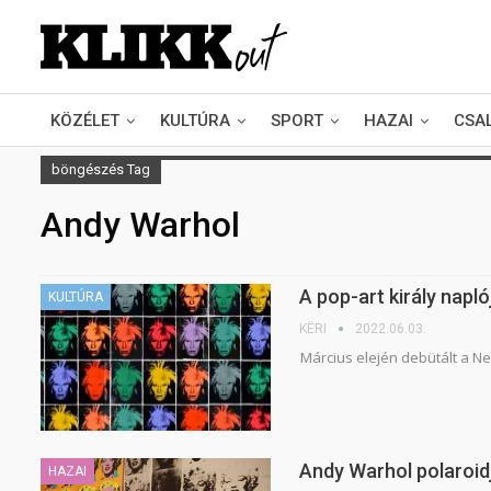
KÖZÉLET
KULTÚRA
SPORT
HAZAI
CSA
böngészés Tag
Andy Warhol
A pop-art király napl
KULTÚRA
KËRI
2022.06.03.
Március elején debütált a N
Andy Warhol polaroidj
HAZAI