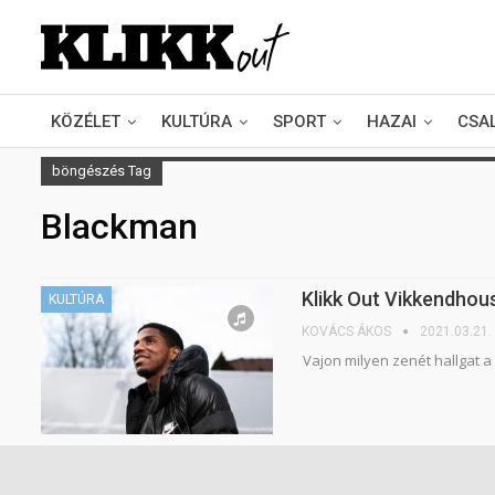
KÖZÉLET
KULTÚRA
SPORT
HAZAI
CSA
böngészés Tag
Blackman
Klikk Out Vikkendhous
KULTÚRA
KOVÁCS ÁKOS
2021.03.21.
Vajon milyen zenét hallgat 