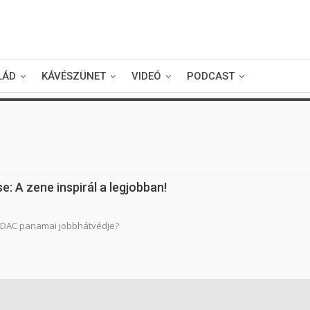
LÁD
KÁVÉSZÜNET
VIDEÓ
PODCAST
e: A zene inspirál a legjobban!
a DAC panamai jobbhátvédje?