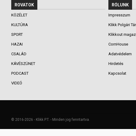
ROVATOK
RÓLUNK
KÖZÉLET
Impresszum
KULTÚRA
Klikk Polgári Tá
SPORT
Klikkout magaz
HAZAI
CornHouse
CSALÁD
Adatvédelem
KÁVÉSZÜNET
Hirdetés
PODCAST
Kapcsolat
VIDEÓ
© 2016-2026 - Klikk P.T. - Minden jog fenntartva.