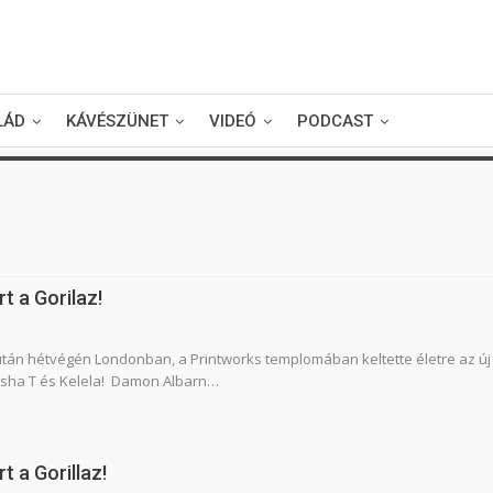
LÁD
KÁVÉSZÜNET
VIDEÓ
PODCAST
rt a Gorilaz!
 után hétvégén Londonban, a Printworks templomában keltette életre az új
usha T és Kelela! Damon Albarn…
t a Gorillaz!