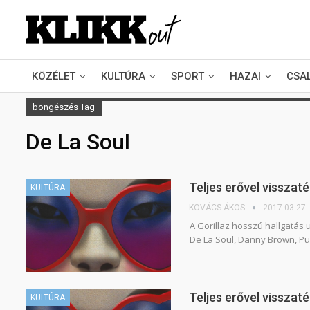
KÖZÉLET
KULTÚRA
SPORT
HAZAI
CSA
böngészés Tag
De La Soul
Teljes erővel visszaté
KULTÚRA
KOVÁCS ÁKOS
2017.03.27.
A Gorillaz hosszú hallgatás
De La Soul, Danny Brown, P
Teljes erővel visszatér
KULTÚRA