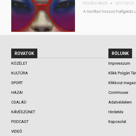
KOVÁCS ÁKOS
2017.03.27.
A Gorillaz hosszú hallgatás 
ROVATOK
RÓLUNK
KÖZÉLET
Impresszum
KULTÚRA
Klikk Polgári Tá
SPORT
Klikkout magaz
HAZAI
CornHouse
CSALÁD
Adatvédelem
KÁVÉSZÜNET
Hirdetés
PODCAST
Kapcsolat
VIDEÓ