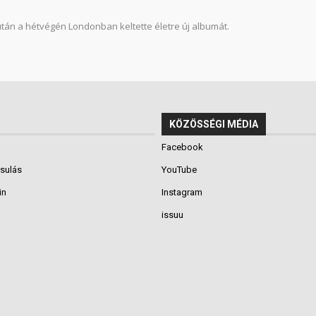
után a hétvégén Londonban keltette életre új albumát.
KÖZÖSSÉGI MÉDIA
Facebook
rsulás
YouTube
in
Instagram
issuu