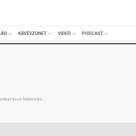
LÁD
KÁVÉSZÜNET
VIDEÓ
PODCAST
ember kezd felébredni...