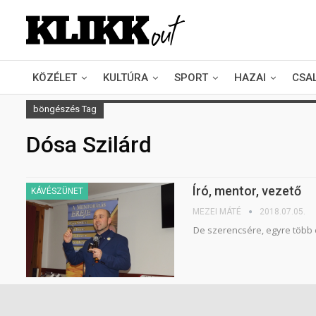
KÖZÉLET
KULTÚRA
SPORT
HAZAI
CSA
böngészés Tag
Dósa Szilárd
Író, mentor, vezető
KÁVÉSZÜNET
MEZEI MÁTÉ
2018.07.05.
De szerencsére, egyre több 