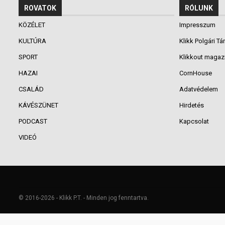
ROVATOK
RÓLUNK
KÖZÉLET
Impresszum
KULTÚRA
Klikk Polgári Tá
SPORT
Klikkout magaz
HAZAI
CornHouse
CSALÁD
Adatvédelem
KÁVÉSZÜNET
Hirdetés
PODCAST
Kapcsolat
VIDEÓ
© 2016-2026 - Klikk P.T. - Minden jog fenntartva.