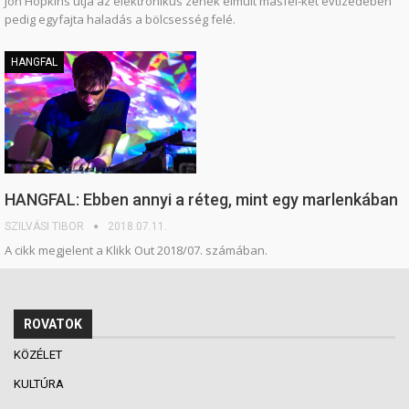
Jon Hopkins útja az elektronikus zenék elmúlt másfél-két évtizedében
pedig egyfajta haladás a bölcsesség felé.
HANGFAL
HANGFAL: Ebben annyi a réteg, mint egy marlenkában
SZILVÁSI TIBOR
2018.07.11.
A cikk megjelent a Klikk Out 2018/07. számában.
ROVATOK
KÖZÉLET
KULTÚRA