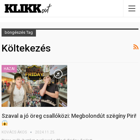
böngészés Tag
Költekezés
HAZAI
Szaval a jó öreg csallóközi: Megbolondút szëgíny Piri!
KOVÁCS ÁKOS
2024.11.25.