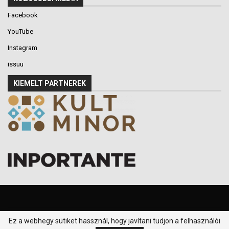
Facebook
YouTube
Instagram
issuu
KIEMELT PARTNEREK
Ez a webhegy sütiket hassznál, hogy javítani tudjon a felhasználói
© 2016-2026 - Klikk P.T. - Minden jog fenntartva.