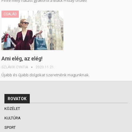
Pirire mély hatást gyakorol a Black Friday őrület!
CSALÁD
Ami elég, az elég!
SZLÁVIK CYNTIA
2020.11.21.
Újabb és újabb dolgokat szeretnénk magunknak.
ROVATOK
KÖZÉLET
KULTÚRA
SPORT