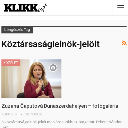
böngészés Tag
Köztársaságielnök-jelölt
KÖZÉLET
Zuzana Čaputová Dunaszerdahelyen – fotógaléria
KLIKK OUT
2019.03.07.
A köztársaságielnök-jelölt ma városunkban látogatott. Fekete Nándor
fotói.