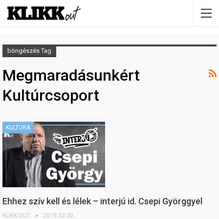
böngészés Tag
Megmaradásunkért
Kultúrcsoport
KULTÚRA
Ehhez szív kell és lélek – interjú id. Csepi Györggyel
KLIKK OUT
2019.02.20.