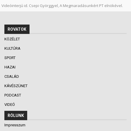
Videóinterjú id. Csepi Györggyel, A Megmaradásunkért PT elnökével.
ROVATOK
KÖZÉLET
KULTÚRA
SPORT
HAZAI
CSALÁD
KÁVÉSZÜNET
PODCAST
VIDEÓ
RÓLUNK
Impresszum