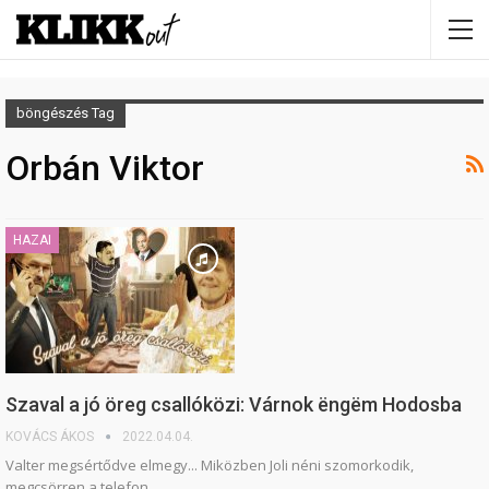
böngészés Tag
Orbán Viktor
HAZAI
Szaval a jó öreg csallóközi: Várnok ëngëm Hodosba
KOVÁCS ÁKOS
2022.04.04.
Valter megsértődve elmegy... Miközben Joli néni szomorkodik,
megcsörren a telefon....