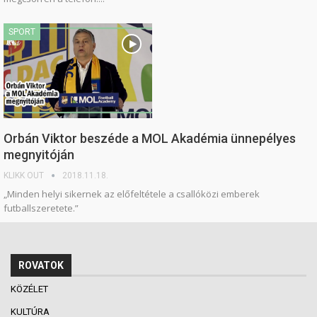
SPORT
Orbán Viktor beszéde a MOL Akadémia ünnepélyes
megnyitóján
KLIKK OUT
2018.11.18.
„Minden helyi sikernek az előfeltétele a csallóközi emberek
futballszeretete.”
ROVATOK
KÖZÉLET
KULTÚRA